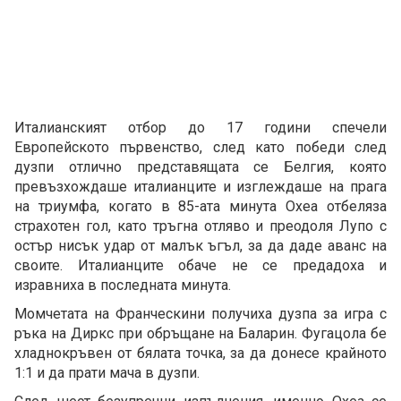
Италианският отбор до 17 години спечели
Европейското първенство, след като победи след
дузпи отлично представящата се Белгия, която
превъзхождаше италианците и изглеждаше на прага
на триумфа, когато в 85-ата минута Охеа отбеляза
страхотен гол, като тръгна отляво и преодоля Лупо с
остър нисък удар от малък ъгъл, за да даде аванс на
своите. Италианците обаче не се предадоха и
изравниха в последната минута.
Момчетата на Франческини получиха дузпа за игра с
ръка на Диркс при обръщане на Баларин. Фугацола бе
хладнокръвен от бялата точка, за да донесе крайното
1:1 и да прати мача в дузпи.