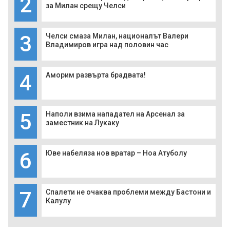
2
за Милан срещу Челси
3
Челси смаза Милан, националът Валери
Владимиров игра над половин час
4
Аморим развърта брадвата!
5
Наполи взима нападател на Арсенал за
заместник на Лукаку
6
Юве набеляза нов вратар – Ноа Атуболу
7
Спалети не очаква проблеми между Бастони и
Калулу