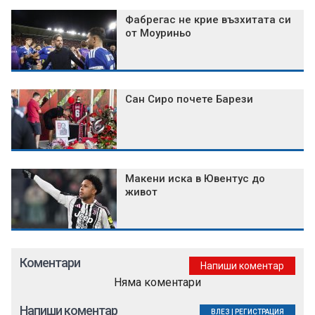
Фабрегас не крие възхитата си
от Моуриньо
Сан Сиро почете Барези
Макени иска в Ювентус до
живот
Коментари
Напиши коментар
Няма коментари
Напиши коментар
ВЛЕЗ
|
РЕГИСТРАЦИЯ