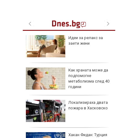
езопасно
Идеи за релакс за
рлеж
заети жени
равим,
Как храната може да
ичната
подпомогне
жбина
метаболизма след 40
години
артофи
Локализираха двата
кашкавал
пожара в Хасковско
: Как да
Хакан Фидан: Турция