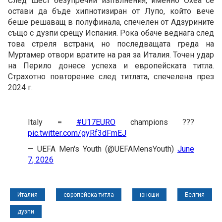
След шест безупречни изпълнения, именно Охеа се
остави да бъде хипнотизиран от Лупо, който вече
беше решаващ в полуфинала, спечелен от Адзурините
също с дузпи срещу Испания. Рока обаче веднага след
това стреля встрани, но последващата греда на
Муртамер отвори вратите на рая за Италия. Точен удар
на Перило донесе успеха и европейската титла.
Страхотно повторение след титлата, спечелена през
2024 г.
Italy =
#U17EURO
champions ???
pic.twitter.com/gyRf3dFmEJ
— UEFA Men's Youth (@UEFAMensYouth)
June
7, 2026
Италия
европейска титла
юноши
Белгия
дузпи