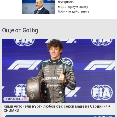
пасните
предложи
мораториум върху
бойните действия в
Украйна (ВИДЕО)
Още от Gol.bg
7 авг 2026 |
4
Кими Антонели върти любов със секси маце на Сардиния +
СНИМКИ