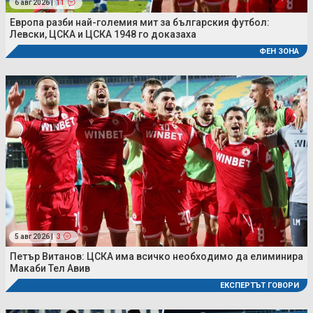
6 авг 2026 |
11
Европа разби най-големия мит за българския футбол:
Левски, ЦСКА и ЦСКА 1948 го доказаха
ФЕН ЗОНА
5 авг 2026 |
3
Петър Витанов: ЦСКА има всичко необходимо да елиминира
Макаби Тел Авив
ЕКСПЕРТЪТ ГОВОРИ