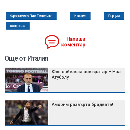
Франческо Пио Еспозито
Италия
Гърция
контрола
Напиши
коментар
Още от Италия
Юве набеляза нов вратар – Ноа
Атуболу
Аморим развърта брадвата!