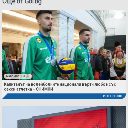
Още от Gol.bg
6 авг 2026 |
3
Капитанът на волейболните национали върти любов със
секси атлетка + СНИМКИ
ИНТЕРЕСНО