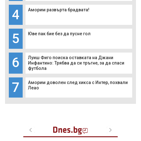
4
Аморим развърта брадвата!
5
Юве пак бие без да пусне гол
6
Луиш Фиго поиска оставката на Джани
Инфантино: Трябва да си тръгне, за да спаси
футбола
7
Аморим доволен след хикса с Интер, похвали
Леао