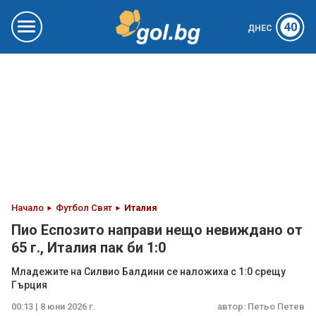
40
ДНЕС
Начало
Футбол Свят
Италия
Пио Еспозито направи нещо невиждано от
65 г., Италия пак би 1:0
Младежите на Силвио Балдини се наложиха с 1:0 срещу
Гърция
00:13 | 8 юни 2026 г.
автор:
Петьо Петев