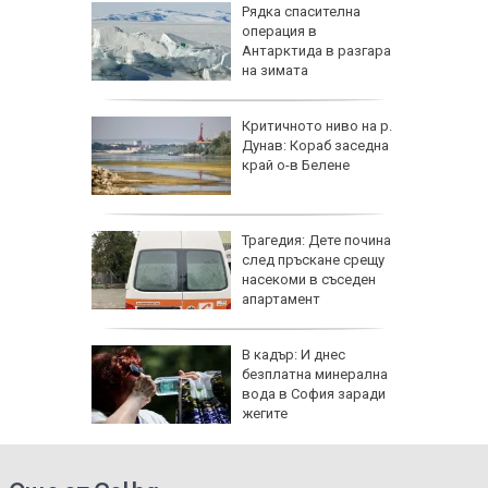
ъса
Рядка спасителна
жаха
операция в
ай Видин
Антарктида в разгара
на зимата
Критичното ниво на р.
 8 август
Дунав: Кораб заседна
 Как
край о-в Белене
те води
ка на
 тона
Трагедия: Дете почина
и
след пръскане срещу
а
насекоми в съседен
ългария
апартамент
 отряза
В кадър: И днес
чи
безплатна минерална
вода в София заради
е
жегите