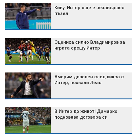
Киву: Интер още е незавършен
пъзел
Оцениха силно Владимиров за
играта срещу Интер
Аморим доволен след хикса с
Интер, похвали Леао
В Интер до живот! Димарко
подновява договора си