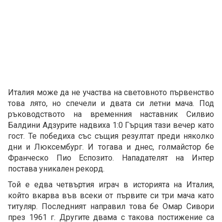
Италия може да не участва на световното първенство
това лято, но спечели и двата си летни мача. Под
ръководството на временния наставник Силвио
Балдини Адзурите надвиха 1:0 Гърция тази вечер като
гост. Те победиха със същия резултат преди няколко
дни и Люксембург. И тогава и днес, голмайстор бе
Франческо Пио Еспозито. Нападателят на Интер
постава уникален рекорд.
Той е едва четвъртия играч в историята на Италия,
който вкарва във всеки от първите си три мача като
титуляр. Последният направил това бе Омар Сивори
през 1961 г. Другите двама с такова постижение са