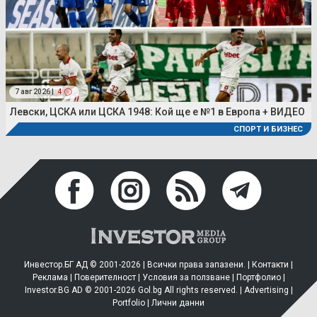
7 авг 2026 |
4
Левски, ЦСКА или ЦСКА 1948: Кой ще е №1 в Европа + ВИДЕО
СПОРТ И БИЗНЕС
Инвестор.БГ АД © 2001-2026 | Всички права запазени. |
Контакти
|
Реклама
|
Поверителност
|
Условия за ползване
|
Портфолио
|
Investor.BG AD © 2001-2026 Gol.bg All rights reserved. |
Advertising
|
Portfolio
|
Лични данни