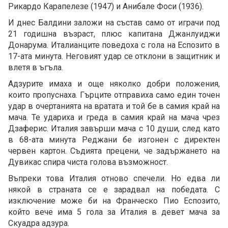
Рикардо Карапелезе (1947) и Анибале Фоси (1936).
И днес Балдини заложи на състав само от играчи под
21 годишна възраст, плюс капитана Джанлуиджи
Донарума. Италианците поведоха с гола на Еспозито в
17-ата минута. Неговият удар се отклони в защитник и
влетя в ъгъла.
Адзурите имаха и още няколко добри положения,
които пропуснаха. Гърците отправиха само един точен
удар в очертанията на вратата и той бе в самия край на
мача. Те удариха и греда в самия край на мача чрез
Дзаферис. Италия завърши мача с 10 души, след като
в 68-ата минута Реджани бе изгонен с директен
червен картон. Съдията прецени, че задържането на
Дувикас спира чиста голова възможност.
Въпреки това Италия отново спечели. Но едва ли
някой в страната се е зарадвал на победата. С
изключение може би на Франческо Пио Еспозито,
който вече има 5 гола за Италия в девет мача за
Скуадра адзура.