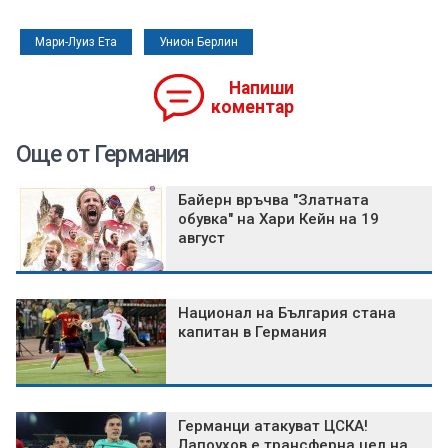
Мари-Луиз Ета
Унион Берлин
Напиши
коментар
Още от Германия
Байерн връчва "Златната
обувка" на Хари Кейн на 19
август
Национал на България стана
капитан в Германия
Германци атакуват ЦСКА!
Лапоухов е трансферна цел на