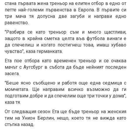
стана първата жена треньор на елитен отбор в едно от
петте най-големи първенства в Европа. В първите си
три мача тя допусна две загуби и направи едно
равенство.
"Разбира се като треньор съм и много щастливи,
защото в крайна сметка целта във футбола винаги е
да спечелиш и когато постигнеш това, имаш хубаво
чувство", каза германката.
Ета пое отбора като временен треньор и се очаква
мачът с Аугсбург в събота да бъде нейният последен
засега.
"Беше ясно съобщено и работя още една седмица с
момчетата. Ще направим всичко възможно да ги
подготвим добре и да спечелим още три точки у дома",
каза тя.
От следващия сезон Ета ще бъде треньор на женския
тим на Унион Берлин, нещо, което тя не вижда като
стъпка назад.