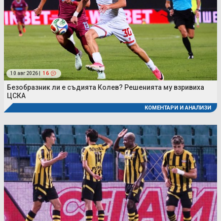
10 авг 2026 |
16
Безобразник ли е съдията Колев? Решенията му взривиха
ЦСКА
КОМЕНТАРИ И АНАЛИЗИ