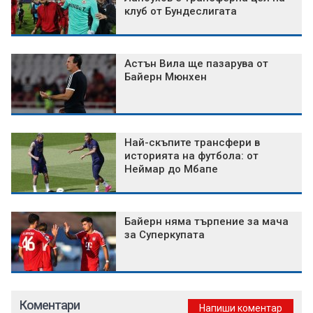
клуб от Бундеслигата
Астън Вила ще пазарува от
Байерн Мюнхен
Най-скъпите трансфери в
историята на футбола: от
Неймар до Мбапе
Байерн няма търпение за мача
за Суперкупата
Коментари
Напиши коментар