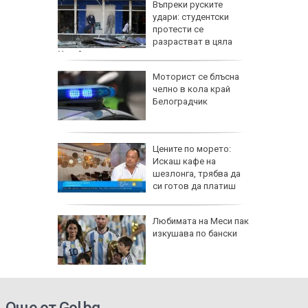
МВнР да
Въпреки руските
ук за
удари: студентски
оито
протести се
ивят
разрастват в цяла
Украйна
на
Моторист се блъсна
 шофьор
челно в кола край
и в
Белоградчик
раца
Цените по морето:
Искаш кафе на
0
шезлонга, трябва да
ради
си готов да платиш
дии,
Любимата на Меси пак
жат край
изкушава по бански
иод на 11