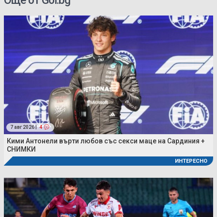
Още от Gol.bg
7 авг 2026 |
4
Кими Антонели върти любов със секси маце на Сардиния +
СНИМКИ
ИНТЕРЕСНО