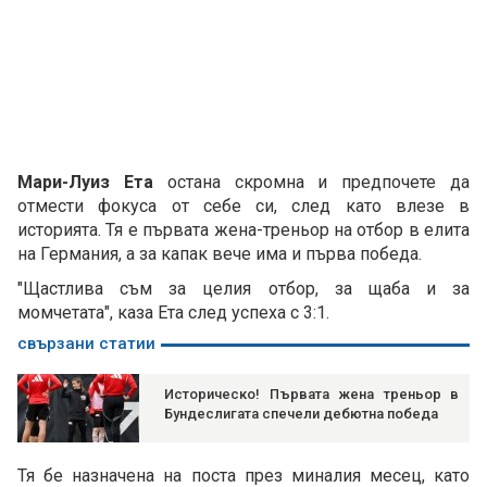
Мари-Луиз Ета
остана скромна и предпочете да
отмести фокуса от себе си, след като влезе в
историята. Тя е първата жена-треньор на отбор в елита
на Германия, а за капак вече има и първа победа.
"Щастлива съм за целия отбор, за щаба и за
момчетата", каза Ета след успеха с 3:1.
свързани статии
Историческо! Първата жена треньор в
Бундеслигата спечели дебютна победа
Тя бе назначена на поста през миналия месец, като