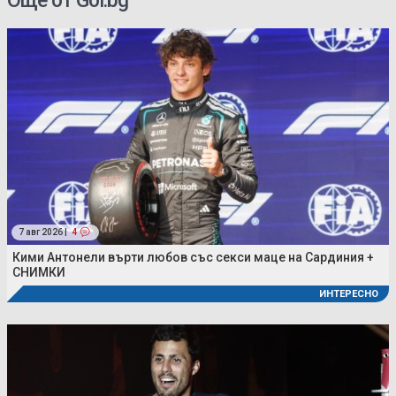
Още от Gol.bg
7 авг 2026 |
4
Кими Антонели върти любов със секси маце на Сардиния +
СНИМКИ
ИНТЕРЕСНО