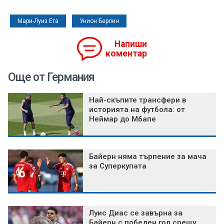
Мари-Луиз Ета
Унион Берлин
Напиши
коментар
Още от Германия
Най-скъпите трансфери в
историята на футбола: от
Неймар до Мбапе
Байерн няма търпение за мача
за Суперкупата
Луис Диас се завърна за
Байерн с победен гол срещу