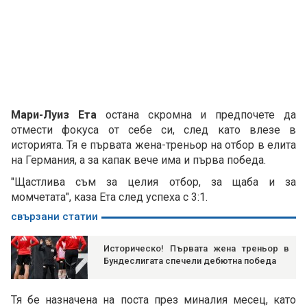
Мари-Луиз Ета
остана скромна и предпочете да
отмести фокуса от себе си, след като влезе в
историята. Тя е първата жена-треньор на отбор в елита
на Германия, а за капак вече има и първа победа.
"Щастлива съм за целия отбор, за щаба и за
момчетата", каза Ета след успеха с 3:1.
свързани статии
Историческо! Първата жена треньор в
Бундеслигата спечели дебютна победа
Тя бе назначена на поста през миналия месец, като