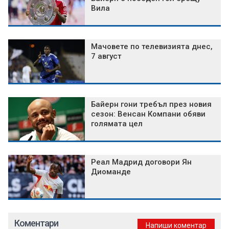
Вила
Мачовете по телевизията днес,
7 август
Байерн гони требъл през новия
сезон: Венсан Компани обяви
голямата цел
Реал Мадрид договори Ян
Диоманде
Коментари
Напиши коментар