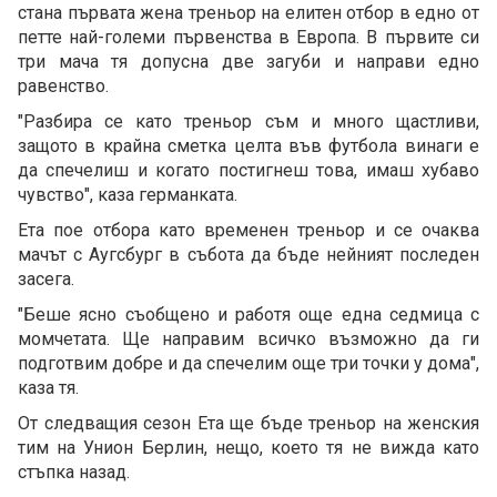
стана първата жена треньор на елитен отбор в едно от
петте най-големи първенства в Европа. В първите си
три мача тя допусна две загуби и направи едно
равенство.
"Разбира се като треньор съм и много щастливи,
защото в крайна сметка целта във футбола винаги е
да спечелиш и когато постигнеш това, имаш хубаво
чувство", каза германката.
Ета пое отбора като временен треньор и се очаква
мачът с Аугсбург в събота да бъде нейният последен
засега.
"Беше ясно съобщено и работя още една седмица с
момчетата. Ще направим всичко възможно да ги
подготвим добре и да спечелим още три точки у дома",
каза тя.
От следващия сезон Ета ще бъде треньор на женския
тим на Унион Берлин, нещо, което тя не вижда като
стъпка назад.