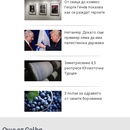
е хапят
От скица до комикс:
ече от
Георги Гечев показва
а има
как се раждат героите
жи
Нетаняху: Докато съм
ивша
премиер няма да има
онтана
палестинска държава
върли
Земетресение 4,5
п за
разтресе Югоизточна
няма да
Турция
фьор
3 ползи за здравето
 евро
от сините боровинки
ицаи