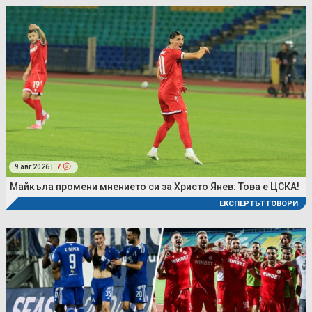
9 авг 2026 |
7
Майкъла промени мнението си за Христо Янев: Това е ЦСКА!
ЕКСПЕРТЪТ ГОВОРИ