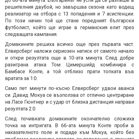
до 88-ата минута. Българинът не успя да се разпише в
решителния двубой, но завършва сезона като водещ
реализатор на отбора с 13 попадения и 7 асистенции.
По този начин той ще стане поредният български
футболист, който ще играе в германския елит през
следващата кампания.
Домакините решиха всичко още през първата част.
Елверсберг наложи сериозен натиск от самото начало
и откри резултата още в 10-ата минута. След добре
разиграна атака Том Цимершийд комбинира с
Бамбасе Конте, а той отблизо прати топката във
вратата за 1:0.
Само пет минути по-късно Елверсберг удвои аванса
си. Давид Мокуа се възползва от отлично центриране
на Ласе Гюнтнер и с удар от близка дистанция направи
резултата 2:0.
След почивката домакините окончателно сложиха
точка на интригата. В 66-ата минута Конте проби в
наказателното поле и подаде към Мокуа, който без