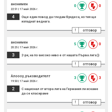
анонимен
0
0
22:51 | 17 май 2026 г.
4
Още един повод да гледам Бундеса, но тия ще
изпаднат веднага.
!
отговор
анонимен
5
0
20:25 | 17 май 2026 г.
3
2-ри, на по-високо ниво е от нашата Първа лига:))
!
отговор
Алоооу, ръководителт
3
3
19:50 | 17 май 2026 г.
2
С национал от втора лига на Германия ли искаме
да се класираме
!
отговор