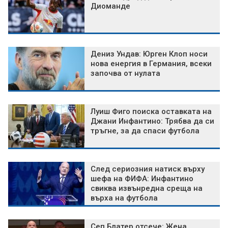
Диоманде
Дениз Ундав: Юрген Клоп носи
нова енергия в Германия, всеки
започва от нулата
Луиш Фиго поиска оставката на
Джани Инфантино: Трябва да си
тръгне, за да спаси футбола
След сериозния натиск върху
шефа на ФИФА: Инфантино
свиква извънредна среща на
върха на футбола
Сеп Блатер отсече: Жена