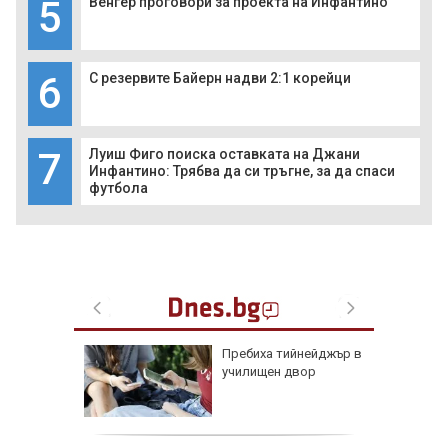
5
Венгер проговори за проекта на Инфантино
6
С резервите Байерн надви 2:1 корейци
7
Луиш Фиго поиска оставката на Джани
Инфантино: Трябва да си тръгне, за да спаси
футбола
доц.
Пребиха тийнейджър в
езценни
училищен двор
 оцелеем