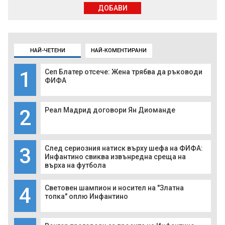
ДОБАВИ
НАЙ-ЧЕТЕНИ
НАЙ-КОМЕНТИРАНИ
1
Сеп Блатер отсече: Жена трябва да ръководи
ФИФА
2
Реал Мадрид договори Ян Диоманде
3
След сериозния натиск върху шефа на ФИФА:
Инфантино свиква извънредна среща на
върха на футбола
4
Световен шампион и носител на "Златна
топка" оплю Инфантино