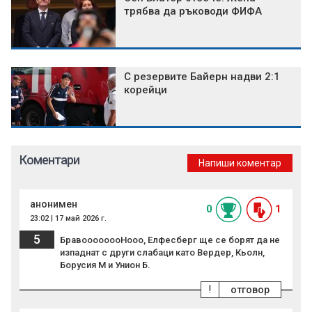
трябва да ръководи ФИФА
С резервите Байерн надви 2:1
корейци
Коментари
Напиши коментар
анонимен
0
1
23:02 | 17 май 2026 г.
5
БравоооооооНооо, Елфесберг ще се борят да не
изпаднат с други слабаци като Вердер, Кьолн,
Борусия М и Унион Б.
!
отговор