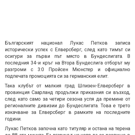
Българският национал Лукас Петков записа
исторически успех с Елверсберг, след като тимът си
осигури за първи път място в Бундеслигата. В
последния 34-и кръг на Втора Бундеслига отборът му
разгроми с 3:0 Пройсен Мюнстер и официално
подпечата промоцията си за германския елит.
Така клубът от малкия град Шпизен-Елверсберг в
провинция Саарланд продължи приказния си възход,
след като само за четири сезона успя да премине от
регионалните дивизии до Бундеслигата. Това е трето
изкачване за Елверсберг в рамките на последните
години.
Лукас Петков започна като титуляр и остана на терена