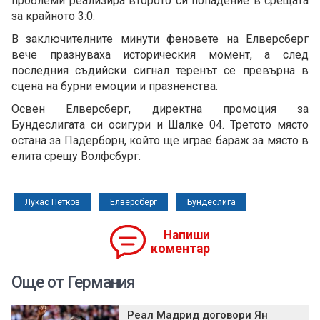
проблеми реализира второто си попадение в срещата
за крайното 3:0.
В заключителните минути феновете на Елверсберг
вече празнуваха историческия момент, а след
последния съдийски сигнал теренът се превърна в
сцена на бурни емоции и празненства.
Освен Елверсберг, директна промоция за
Бундеслигата си осигури и Шалке 04. Третото място
остана за Падерборн, който ще играе бараж за място в
елита срещу Волфсбург.
Лукас Петков
Елверсберг
Бундеслига
Напиши
коментар
Още от Германия
Реал Мадрид договори Ян