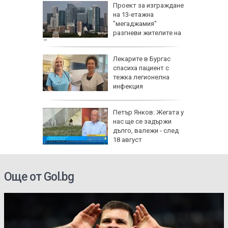
 на съд
Проект за изграждане
нето на
на 13-етажна
за
"мегаджамия"
разгневи жителите на
Лондон
 Пучини
Лекарите в Бургас
бликата
спасиха пациент с
лощада"
тежка легионелна
инфекция
рху
Петър Янков: Жегата у
ове и
нас ще се задържи
бъде
дълго, валежи - след
ктика,
18 август
Още от Gol.bg