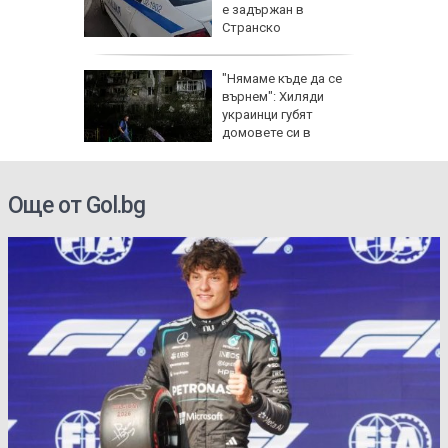
аради
е задържан в
таки
Странско
 Цените
"Нямаме къде да се
върнем": Хиляди
на
украинци губят
О)
домовете си в
окупираните територии
Още от Gol.bg