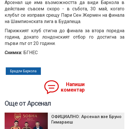
Арсенал ще има възможността да види Баркола в
действие съвсем скоро - в събота, 30 май, когато
клубът се изправя срещу Пари Сен Жермен на финала
на Шампионската лига в Будапеща.
Парижкият клуб стигна до финала за втора поредна
година, докато лондонският отбор го достигна за
първи път от 20 години.
Снимка:
БГНЕС
Брадли Баркола
Напиши
коментар
Още от Арсенал
ОФИЦИАЛНО: Арсенал взе Бруно
Гимараеш