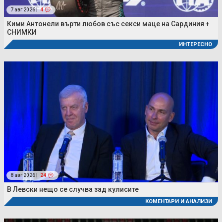
7 авг 2026 |
4
Кими Антонели върти любов със секси маце на Сардиния +
СНИМКИ
ИНТЕРЕСНО
8 авг 2026 |
24
В Левски нещо се случва зад кулисите
КОМЕНТАРИ И АНАЛИЗИ