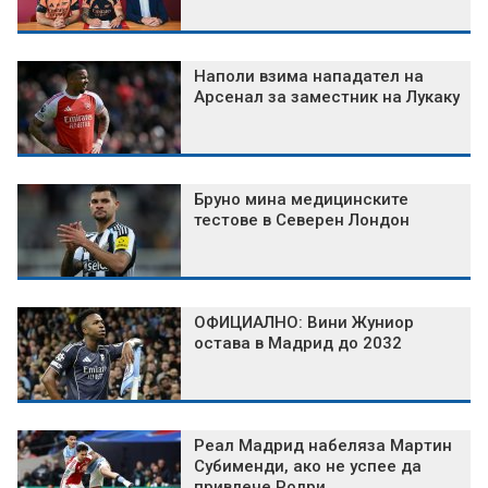
Наполи взима нападател на
Арсенал за заместник на Лукаку
Бруно мина медицинските
тестове в Северен Лондон
ОФИЦИАЛНО: Вини Жуниор
остава в Мадрид до 2032
Реал Мадрид набеляза Мартин
Субименди, ако не успее да
привлече Родри