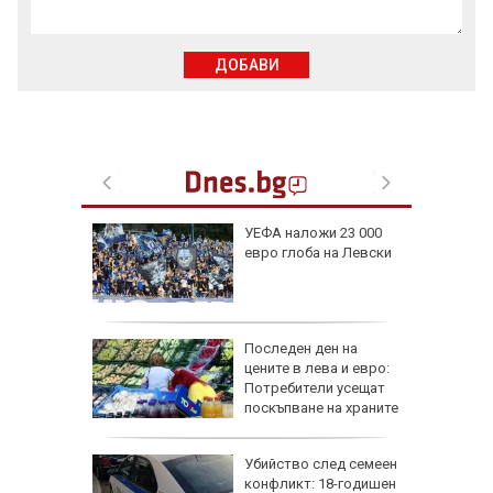
ДОБАВИ
: В
УЕФА наложи 23 000
чти
евро глоба на Левски
а си
инги за
ъж от
Последен ден на
цените в лева и евро:
Потребители усещат
поскъпване на храните
ичава
Убийство след семеен
фик към
конфликт: 18-годишен