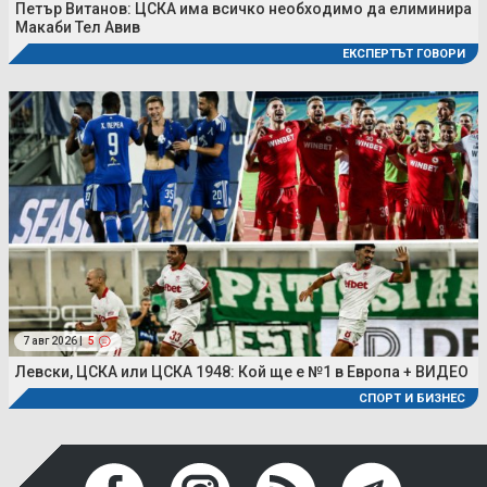
Петър Витанов: ЦСКА има всичко необходимо да елиминира
Макаби Тел Авив
ЕКСПЕРТЪТ ГОВОРИ
7 авг 2026 |
5
Левски, ЦСКА или ЦСКА 1948: Кой ще е №1 в Европа + ВИДЕО
СПОРТ И БИЗНЕС