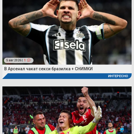
5 авг 2026 |
1
В Арсенал чакат секси бразилка + СНИМКИ
ИНТЕРЕСНО