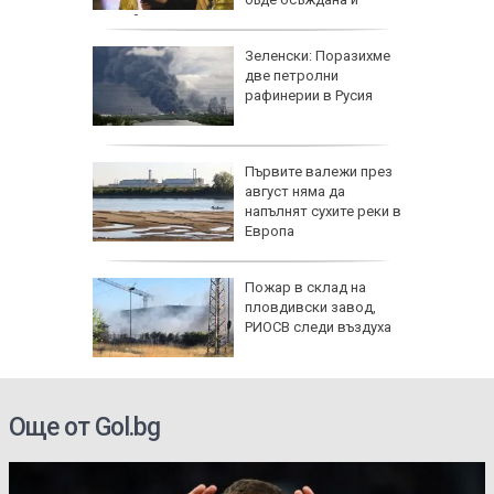
заклеймявана
R" на 6
Зеленски: Поразихме
аса: За
две петролни
то на
рафинерии в Русия
мяната
 между
Първите валежи през
 носи
август няма да
напълнят сухите реки в
т ден за
Европа
ите на
Пожар в склад на
ркофаг
пловдивски завод,
кон
РИОСВ следи въздуха
Още от Gol.bg