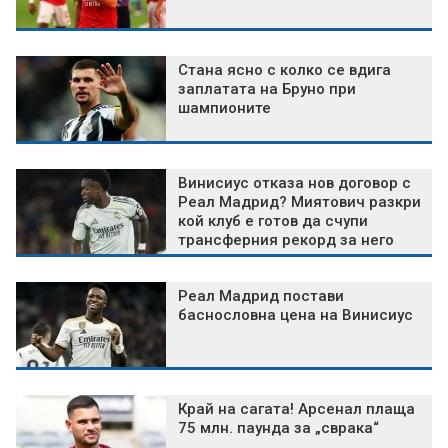
Стана ясно с колко се вдига
заплатата на Бруно при
шампионите
Винисиус отказа нов договор с
Реал Мадрид? Миятович разкри
кой клуб е готов да счупи
трансферния рекорд за него
Реал Мадрид постави
баснословна цена на Винисиус
Край на сагата! Арсенал плаща
75 млн. паунда за „сврака“