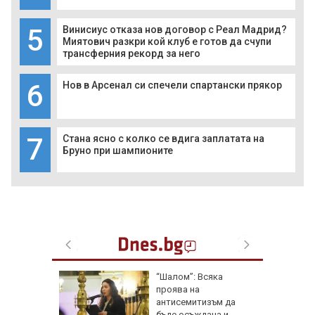
5
Винисиус отказа нов договор с Реал Мадрид?
Миятович разкри кой клуб е готов да счупи
трансферния рекорд за него
6
Нов в Арсенал си спечели спартански прякор
7
Стана ясно с колко се вдига заплатата на
Бруно при шампионите
оляма
“Шалом”: Всяка
проява на
и
антисемитизъм да
 център
бъде осъждана и