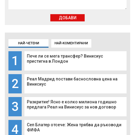
ДОБАВИ
НАЙ-ЧЕТЕНИ
НАЙ-КОМЕНТИРАНИ
1
Пече ли се мега трансфер? Винисиус
пристигна в Лондон
2
Реал Мадрид постави баснословна цена на
Винисиус
3
Разкритие! Ясно е колко милиона годишно
предлага Реал на Винисиус за нов договор
4
Сеп Блатер отсече: Жена трябва да ръководи
ФИФА