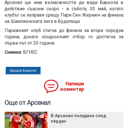
Арсенал ще има възможността да види Баркола в
действие съвсем скоро - в събота, 30 май, когато
клубът се изправя срещу Пари Сен Жермен на финала
на Шампионската лига в Будапеща.
Парижкият клуб стигна до финала за втора поредна
година, докато лондонският отбор го достигна за
първи път от 20 години.
Снимка:
БГНЕС
Брадли Баркола
Напиши
коментар
Още от Арсенал
В Арсенал полудяха след
пердах