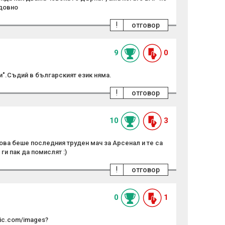
едовно
!
отговор
9
0
и".Съдий в българският език няма.
!
отговор
10
3
това беше последния труден мач за Арсенал и те са
и пак да помислят :)
!
отговор
0
1
atic.com/images?