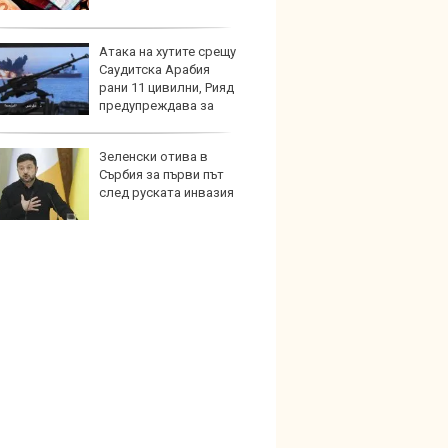
Атака на хутите срещу
Над м
Саудитска Арабия
Tesla 
рани 11 цивилни, Рияд
разпа
предупреждава за
окачв
удари
Зеленски отива в
Герма
Сърбия за първи път
Ferrari
след руската инвазия