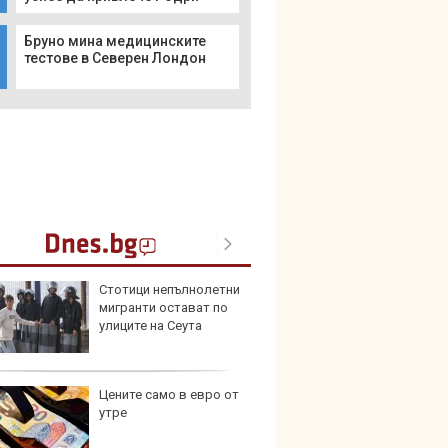
Бруно мина медицинските
тестове в Северен Лондон
Стотици непълнолетни
Пет с
мигранти остават по
Mazda
улиците на Сеута
Цените само в евро от
Защо 
утре
замес
спира