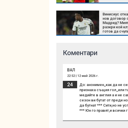
Винисиус отк
нов договор 
Мадрид? Мия
разкри кой кл
готов да счуп
трансферния
рекорд за не
Коментари
ВАЛ
22:52 | 12 май 2026 г.
24
До: анонимен,,как да не с
признаха същия гол,,или т
медийте в англия а и не са
сезон ви бутат от преди н
да бутнат *** Сити,но не у
*** Юн го правят,и всички