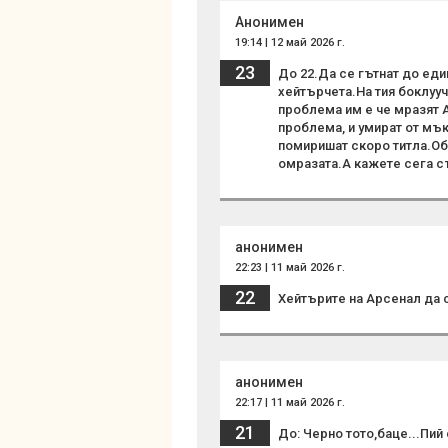
Анонимен
19:14 | 12 май 2026 г.
23
До 22.Да се гътнат до еди
хейтърчета.На тия боклууч
проблема им е че мразят А
проблема, и умират от мък
помиришат скоро титла.Об
омразата.А кажете сега съ
анонимен
22:23 | 11 май 2026 г.
22
Хейтърите на Арсенал да с
анонимен
22:17 | 11 май 2026 г.
21
До: Черно тото,баце...Пи