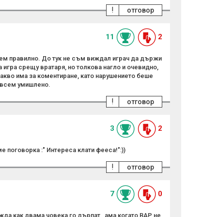
!
отговор
11
2
ем правилно. До тук не съм виждал играч да държи
а игра срещу вратаря, но толкова нагло и очевидно,
какво има за коментиране, като нарушението беше
ъвсем умишлено.
!
отговор
3
2
е поговорка :" Интереса клати фееса!":))
!
отговор
7
0
жда как двама човека го дърпат , ама когато ВАР не