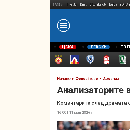
Investor
Dnes
Bloombergtv
Bulgaria On Ai
Megavselena.bg
ЦСКА
ЛЕВСКИ
ТВ 
Начало
Фенсайтове
Арсенал
Анализаторите 
Коментарите след драмата с
16:00 | 11 май 2026 г.