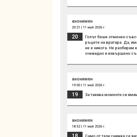
анонимен
20:21 | 11 май 2026 г.
20
Голът беше отменен съвс
ръцете на вратара. Да, им
не е никога. Не разбирам 
очевидно и извършено с
анонимен
19:00 | 11 май 2026 г.
19
За такива моменти си имам
анонимен
18:52 | 11 май 2026 г.
18
Само от тази снимка се ви