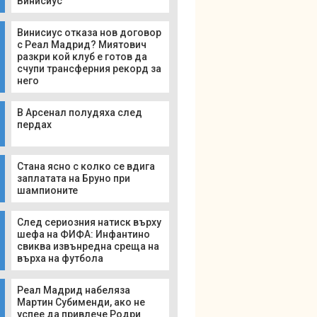
Винисиус
Винисиус отказа нов договор
с Реал Мадрид? Миятович
разкри кой клуб е готов да
счупи трансферния рекорд за
него
В Арсенал полудяха след
пердах
Стана ясно с колко се вдига
заплатата на Бруно при
шампионите
След сериозния натиск върху
шефа на ФИФА: Инфантино
свиква извънредна среща на
върха на футбола
Реал Мадрид набеляза
Мартин Субименди, ако не
успее да привлече Родри