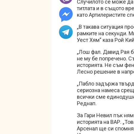
Случилото се може да
титлата и в същото вр
като Артилеристите сп
„В такава ситуация про
рамките на секунди. М
Уест Хям” каза Рой Ки
„Лош фал. Давид Рая бе
не му бе попречено. С
историята. Не съм фен
Лесно решение в напр
„Пабло задържа твърд
сериозна намеса срещу
всички сме единодушн
Реднап.
За Гари Невил пък ням
историята на ВАР. „То
Арсенал ще си спомня