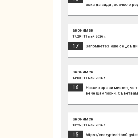
иска да види , всичко е р
анонимен
17:29 | 11 май 2026 г.
17
Запомнете:Пише се ,,съди
анонимен
14:00 | 11 май 2026 г.
16
Някои хора си мислят, че 
вече шампиони. Съветвам г
анонимен
13:26 | 11 май 2026 г.
15
https://encrypted-tbn0.gst