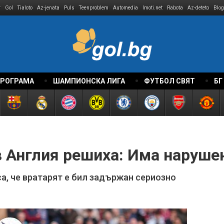
r
Gol
Tialoto
Az-jenata
Puls
Teenproblem
Automedia
Imoti.net
Rabota
Az-deteto
Blog
ПРОГРАМА
ШАМПИОНСКА ЛИГА
ФУТБОЛ СВЯТ
БГ
в Англия решиха: Има наруше
а, че вратарят е бил задържан сериозно