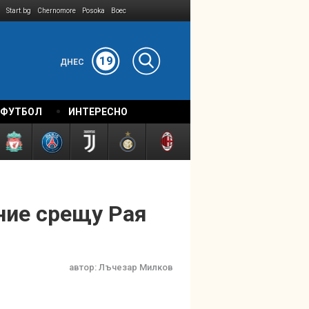
Start.bg
Chernomore
Posoka
Boec
19
ДНЕС
 ФУТБОЛ
ИНТЕРЕСНО
ние срещу Рая
автор:
Лъчезар Милков