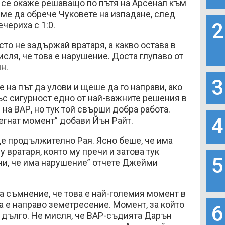
 се окаже решаващо по пътя на Арсенал към
еме да обрече Чуковете на изпадане, след
2
ечериха с 1:0.
сто не задържай вратаря, а какво остава в
исля, че това е нарушение. Доста глупаво от
йн.
3
 на път да улови и щеше да го направи, ако
ъс сигурност едно от най-важните решения в
 на ВАР, но тук той свърши добра работа.
4
егнат момент” добави Йън Райт.
е продължително Рая. Ясно беше, че има
 вратаря, която му пречи и затова тук
5
и, че има нарушение” отчете Джейми
а съмнение, че това е най-големия момент в
ва е направо земетресение. Момент, за който
6
 дълго. Не мисля, че ВАР-съдията Дарън