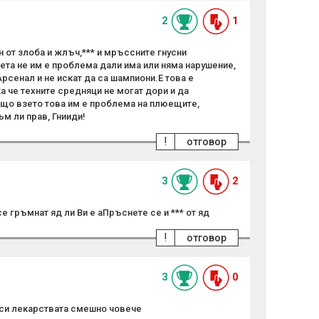
2
1
н от злоба и жлъч,*** и мръссните гнусни
ета не им е проблема дали има или няма нарушение,
рсенал и не искат да са шампиони.Е това е
а че техните средняци не могат дори и да
що взето това им е проблема на плюещите,
м ли прав, Гнииди!
!
отговор
3
2
е гръмнат яд ли Ви е аПръснете се и *** от яд
!
отговор
3
0
й си лекарствата смешно човече