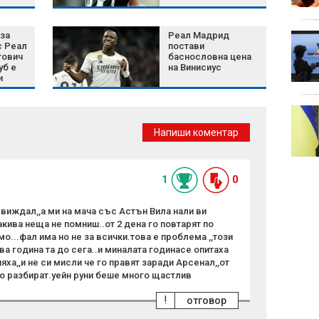
(СНИМКИ)
аза
Реал Мадрид
Пожарът край АМ
с Реал
постави
"Тракия" е овладян,
тович
баснословна цена
продължава гасенето
уб е
на Винисиус
на локални огнища
и
нови 
го
Дунав продължава да
се понижава, нивото
Напиши коментар
пада с до 10 см за
денонощие
1
0
и виждал,,а ми на мача със Астън Вила нали ви
акива неща не помниш..от 2 дена го повтарят по
мо...фал има но не за всички.това е проблема ,,този
ова година та до сега..и миналата годинасе опитаха
спяха,,и не си мисли че го правят заради Арсенал,,от
 го разбират.уейн руни беше много щастлив
!
отговор