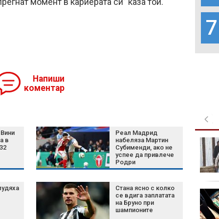
регнат момент в кариерата си” каза той.
7
Напиши
коментар
Вини
Реал Мадрид
а в
набеляза Мартин
Крокодили край
32
Субименди, ако не
домовете:
успее да привлече
Покачването на
Родри
езерата в Кения носи
нова опасност
лудяха
Стана ясно с колко
Паника и евакуация
се вдига заплатата
след стрелбата в
на Бруно при
шампионите
училище в Тайланд