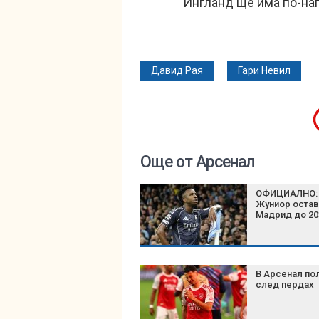
Ингланд ще има по-нап
Давид Рая
Гари Невил
Още от Арсенал
ОФИЦИАЛНО: 
Жуниор остав
Мадрид до 20
В Арсенал по
след пердах