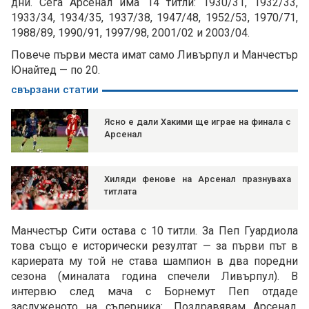
дни. Сега Арсенал има 14 титли: 1930/31, 1932/33,
1933/34, 1934/35, 1937/38, 1947/48, 1952/53, 1970/71,
1988/89, 1990/91, 1997/98, 2001/02 и 2003/04.
Повече първи места имат само Ливърпул и Манчестър
Юнайтед — по 20.
свързани статии
Ясно е дали Хакими ще играе на финала с
Арсенал
Хиляди фенове на Арсенал празнуваха
титлата
Манчестър Сити остава с 10 титли. За Пеп Гуардиола
това също е исторически резултат — за първи път в
кариерата му той не става шампион в два поредни
сезона (миналата година спечели Ливърпул). В
интервю след мача с Борнемут Пеп отдаде
заслуженото на съперника: „Поздравявам Арсенал,