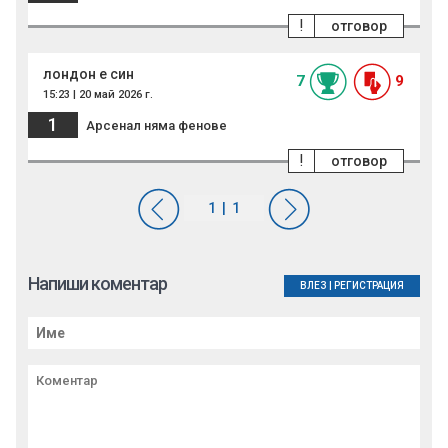
!
отговор
лондон е син
7
9
15:23 | 20 май 2026 г.
1
Арсенал няма фенове
!
отговор
Напиши коментар
ВЛЕЗ
|
РЕГИСТРАЦИЯ