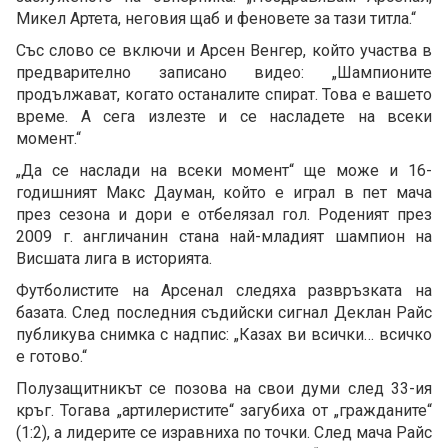
Микел Артета, неговия щаб и феновете за тази титла.“
Със слово се включи и Арсен Венгер, който участва в
предварително записано видео: „Шампионите
продължават, когато останалите спират. Това е вашето
време. А сега излезте и се насладете на всеки
момент.“
„Да се наслади на всеки момент“ ще може и 16-
годишният Макс Дауман, който е играл в пет мача
през сезона и дори е отбелязал гол. Роденият през
2009 г. англичанин стана най-младият шампион на
Висшата лига в историята.
Футболистите на Арсенал следяха развръзката на
базата. След последния съдийски сигнал Деклан Райс
публикува снимка с надпис: „Казах ви всички… всичко
е готово.“
Полузащитникът се позова на свои думи след 33-ия
кръг. Тогава „артилеристите“ загубиха от „гражданите“
(1:2), а лидерите се изравниха по точки. След мача Райс