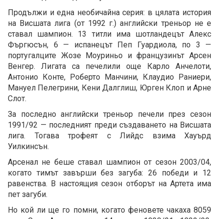
Продължи и една необичайна серия: в цялата история
на Висшата лига (от 1992 г.) английски треньор не е
ставал шампион. 13 титли има шотландецът Алекс
Фъргюсън, 6 — испанецът Пеп Гуардиола, по 3 —
португалците Жозе Моуриньо и французинът Арсен
Венгер. Лигата са печелили още Карло Анчелоти,
Антонио Конте, Роберто Манчини, Клаудио Раниери,
Мануел Пелегрини, Кени Далглиш, Юрген Клоп и Арне
Слот.
За последно английски треньор печели през сезон
1991/92 — последният преди създаването на Висшата
лига. Тогава трофеят с Лийдс взима Хауърд
Уилкинсън.
Арсенал не беше ставал шампион от сезон 2003/04,
когато тимът завърши без загуба: 26 победи и 12
равенства. В настоящия сезон отборът на Артета има
пет загуби.
Но кой ли ще го помни, когато феновете чакаха 8059