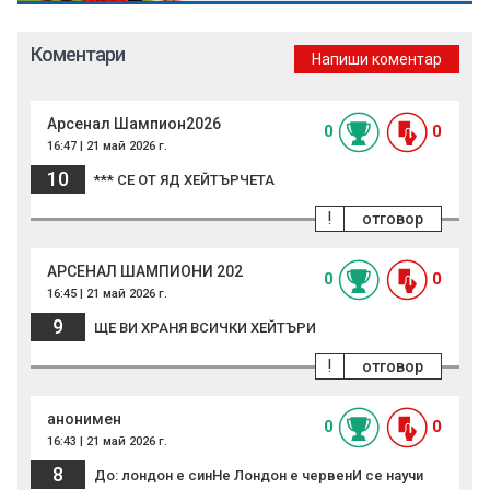
Коментари
Напиши коментар
Арсенал Шампион2026
0
0
16:47 | 21 май 2026 г.
10
*** СЕ ОТ ЯД ХЕЙТЪРЧЕТА
!
отговор
АРСЕНАЛ ШАМПИОНИ 202
0
0
16:45 | 21 май 2026 г.
9
ЩЕ ВИ ХРАНЯ ВСИЧКИ ХЕЙТЪРИ
!
отговор
анонимен
0
0
16:43 | 21 май 2026 г.
8
До: лондон е синНе Лондон е червенИ се научи