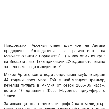
Лондонският Арсенал стана шампион на Англия
предсрочно благодарение на равенството на
Манчестър Сити с Борнемут (1:1) в мач от 37-ия кръг
на Висшата лига. Така приключи 22-годишното чакане
за феновете на „артилеристите“.
Микел Артета, който води лондонския клуб, навърши
44 години през март. Той е най-младият треньор,
печелил титлата в Англия от сезон 2005/06 насам,
когато 43-годишният Жозе Моуриньо триумфира с
Челси.
За испанеца това е четвърти трофей като мениджър.