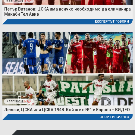
5 авг 2026 |
3
Петър Витанов: ЦСКА има всичко необходимо да елиминира
Макаби Тел Авив
ЕКСПЕРТЪТ ГОВОРИ
7 авг 2026 |
5
Левски, ЦСКА или ЦСКА 1948: Кой ще е №1 в Европа + ВИДЕО
СПОРТ И БИЗНЕС