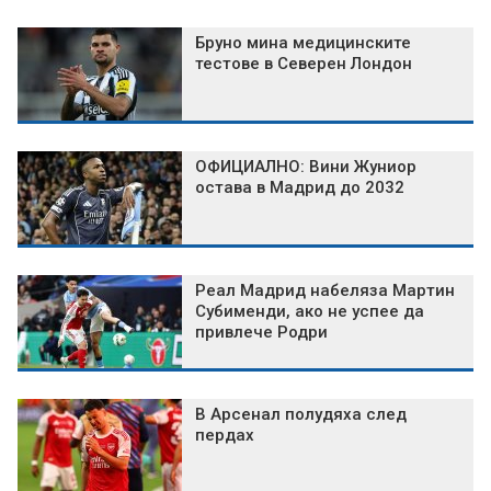
Бруно мина медицинските
тестове в Северен Лондон
ОФИЦИАЛНО: Вини Жуниор
остава в Мадрид до 2032
Реал Мадрид набеляза Мартин
Субименди, ако не успее да
привлече Родри
В Арсенал полудяха след
пердах