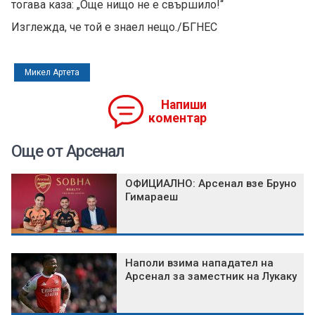
тогава каза: „Още нищо не е свършило!“
Изглежда, че той е знаел нещо./БГНЕС
Микел Артета
Напиши
коментар
Още от Арсенал
ОФИЦИАЛНО: Арсенал взе Бруно
Гимараеш
Наполи взима нападател на
Арсенал за заместник на Лукаку