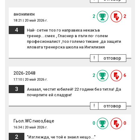
анонимен
2
2
18:21 | 20 май 2026 г.
4
Най- сетне тоз го направиха некакъв
тренер...смех , Гласнер в пъти по- голем
професионалист ,тоз големо тикане ,да защити
яловата тренерска школа на Ингилизия
!
отговор
2026-2048
2
6
17:10 | 20 май 2026 г.
3
Анааал, честит юбилей! 22 години без титла! Да
почерпите ей сладури!
!
отговор
Гьол.WC гнюз,баце
0
0
16:34 | 20 май 2026 г.
2
"Изглежда, че той е знаел нещо..."