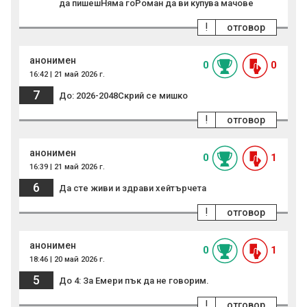
да пишешНяма гоРоман да ви купува мачове
!
отговор
анонимен
0
0
16:42 | 21 май 2026 г.
7
До: 2026-2048Скрий се мишко
!
отговор
анонимен
0
1
16:39 | 21 май 2026 г.
6
Да сте живи и здрави хейтърчета
!
отговор
анонимен
0
1
18:46 | 20 май 2026 г.
5
До 4: За Емери пък да не говорим.
!
отговор