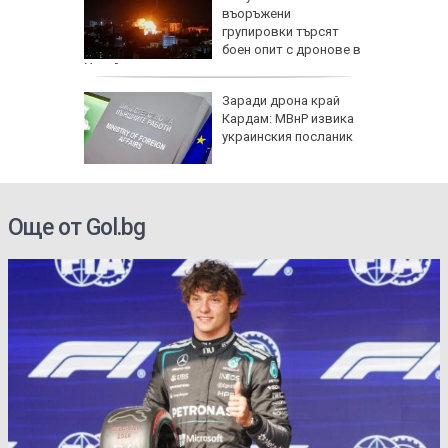
ол в
въоръжени
дско
групировки търсят
боен опит с дронове в
Украйна
арва
Заради дрона край
имптоми
Кардам: МВнР извика
украинския посланик
е
Още от Gol.bg