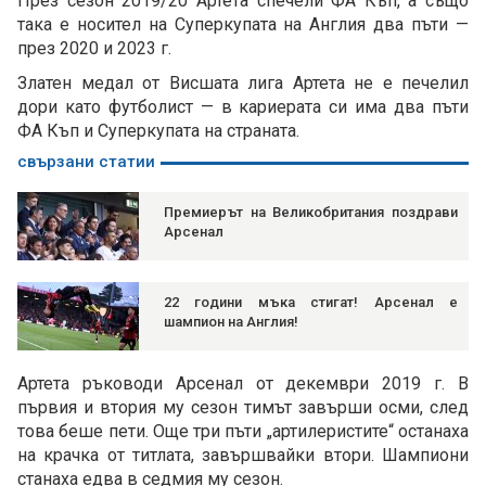
През сезон 2019/20 Артета спечели ФА Къп, а също
така е носител на Суперкупата на Англия два пъти —
през 2020 и 2023 г.
Златен медал от Висшата лига Артета не е печелил
дори като футболист — в кариерата си има два пъти
ФА Къп и Суперкупата на страната.
свързани статии
Премиерът на Великобритания поздрави
Арсенал
22 години мъка стигат! Арсенал е
шампион на Англия!
Артета ръководи Арсенал от декември 2019 г. В
първия и втория му сезон тимът завърши осми, след
това беше пети. Още три пъти „артилеристите“ останаха
на крачка от титлата, завършвайки втори. Шампиони
станаха едва в седмия му сезон.