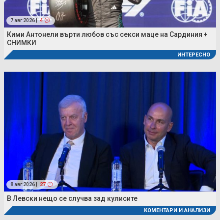
7 авг 2026 |
4
Кими Антонели върти любов със секси маце на Сардиния +
СНИМКИ
ИНТЕРЕСНО
8 авг 2026 |
27
В Левски нещо се случва зад кулисите
КОМЕНТАРИ И АНАЛИЗИ