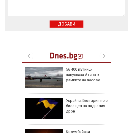
ДОБАВИ
56 400 пътници
напуснаха Атина в
иалните
рамките на часове
ират
че
Украйна: България не е
е
била цел на падналия
он към
дрон
и чичо
Колумбийски