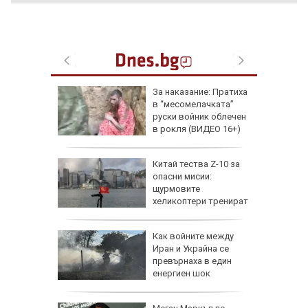
еги: Как
За наказание: Пратиха
в “месомелачката”
да
руски войник облечен
 хората?
в рокля (ВИДЕО 16+)
Китай тества Z-10 за
опасни мисии:
щурмовите
хеликоптери тренират
полети под радара
Как войните между
Иран и Украйна се
превърнаха в един
енергиен шок