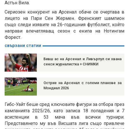
Астън Вила.
Сериозен конкурент на Арсенал обаче се очертава в
лицето на Пари Сен Жермен. Френският шампион
също следи изявите на 26-годишния футболист, който
направи впечатляващ сезон с екипа на Нотингам
Форест.
свързани статии
Бивш ас на Арсенал и Ливърпул си хвана
секси журналистка + СНИМКИ
Острие на Арсенал с големи планове за
Мондиал 2026
Гибс-Уайт беше сред ключовите фигури за отбора през
кампанията 2025/26, като записа 18 попадения и 7
асистенции в 53 мача във всички турнири.
Представянето му във Висшата лига също привлече