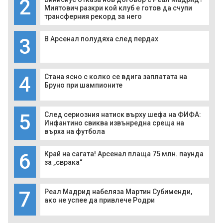
2
Миятович разкри кой клуб е готов да счупи
трансферния рекорд за него
3
В Арсенал полудяха след пердах
4
Стана ясно с колко се вдига заплатата на
Бруно при шампионите
5
След сериозния натиск върху шефа на ФИФА:
Инфантино свиква извънредна среща на
върха на футбола
6
Край на сагата! Арсенал плаща 75 млн. паунда
за „сврака“
7
Реал Мадрид набеляза Мартин Субименди,
ако не успее да привлече Родри