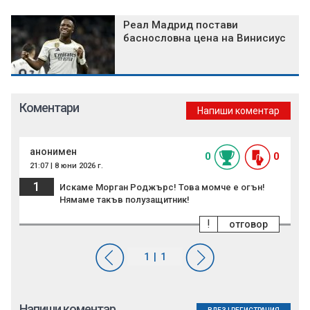
Реал Мадрид постави
баснословна цена на Винисиус
Коментари
Напиши коментар
анонимен
0
0
21:07 | 8 юни 2026 г.
1
Искаме Морган Роджърс! Това момче е огън!
Нямаме такъв полузащитник!
!
отговор
Напиши коментар