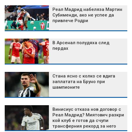
Реал Мадрид набеляза Мартин
Субименди, ако не успее да
привлече Родри
В Арсенал полудяха след
пердах
Стана ясно с колко се вдига
заплатата на Бруно при
шампионите
Винисиус отказа нов договор с
Реал Мадрид? Миятович разкри
кой клуб е готов да счупи
трансферния рекорд за него