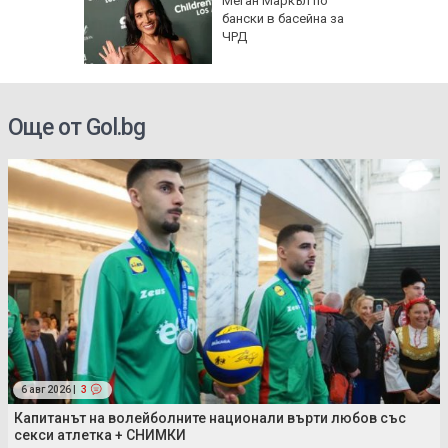
о се
Меган Маркъл по
кво
бански в басейна за
оти
ЧРД
Още от Gol.bg
6 авг 2026 |
3
Капитанът на волейболните национали върти любов със
секси атлетка + СНИМКИ