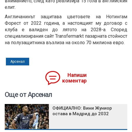
вниманието, след като реализира 15 гола в английския
елит.
Англичанинът защитава цветовете на Нотингам
Форест от 2022 година, а настоящият му договор с
клуба е валиден до лятото на 2028-а. Според
специализирания сайт Transfermarkt пазарната стойност
на полузащитника възлиза на около 70 милиона евро.
Арсенал
Напиши
коментар
Още от Арсенал
ОФИЦИАЛНО: Вини Жуниор
остава в Мадрид до 2032