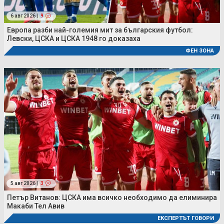
6 авг 2026 |
9
Европа разби най-големия мит за българския футбол:
Левски, ЦСКА и ЦСКА 1948 го доказаха
ФЕН ЗОНА
5 авг 2026 |
3
Петър Витанов: ЦСКА има всичко необходимо да елиминира
Макаби Тел Авив
ЕКСПЕРТЪТ ГОВОРИ