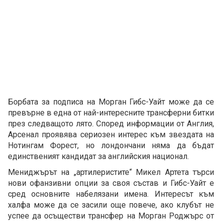
Борбата за подписа на Морган Гибс-Уайт може да се
превърне в една от най-интересните трансферни битки
през следващото лято. Според информации от Англия,
Арсенал проявява сериозен интерес към звездата на
Нотингам Форест, но лондончани няма да бъдат
единственият кандидат за английския национал.
Мениджърът на „артилеристите“ Микел Артета търси
нови офанзивни опции за своя състав и Гибс-Уайт е
сред основните набелязани имена. Интересът към
халфа може да се засили още повече, ако клубът не
успее да осъществи трансфер на Морган Роджърс от