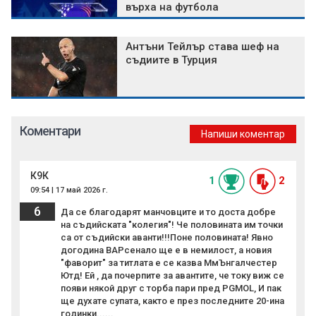
върха на футбола
Антъни Тейлър става шеф на
съдиите в Турция
Коментари
Напиши коментар
К9К
1
2
09:54 | 17 май 2026 г.
6
Да се благодарят манчовците и то доста добре
на съдийската "колегия"! Че половината им точки
са от съдийски аванти!!!Поне половината! Явно
догодина ВАРсенало ще е в немилост, а новия
"фаворит" за титлата е се казва МмЪнгалчестер
Ютд! Ей , да почерпите за авантите, че току виж се
появи някой друг с торба пари пред PGMOL, И пак
ще духате супата, както е през последните 20-ина
годинки......