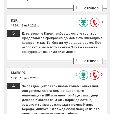
!
отговор
K2K
5
0
17:56 | 15 май 2026 г.
5
Естетвено че Карик трябва да остане треньор.
Представя се прекрасно до момента.Очевидно е
кадърен мъж. Трябва да му се даде време. Пое
отбора от 7-мо място и сега е 3-ти без никаква
конкуренция някой да ги измести!
!
отговор
MAЙОРА
4
2
16:41 | 15 май 2026 г.
4
За следващият сезон нямам големи очаквания!
Ако успеем да стигнем до директните
елиминации в ШЛ и хванем топ 4 ще съм супер
доволен! Затова съм Ок и Карик да остане,
защото състава се изгражда и екипа Карик,
Берада, Уилкокс изглежда обещаващ на първо
време за нашите скромни амбиции!