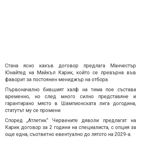
Стана ясно какъв договор предлага Манчестър
Юнайтед на Майкъл Карик, който се превърна във
фаворит за постоянен мениджър на отбора.
Първоначално бившият халф на тима пое състава
временно, но след много силно представяне и
гарантирано място в Шампионската лига догодина,
статутът му се промени.
Според „Атлетик“ Червените дяволи предлагат на
Карик договор за 2 години на специалиста, с опция за
още една, съответно евентуално до лятото на 2029-а.