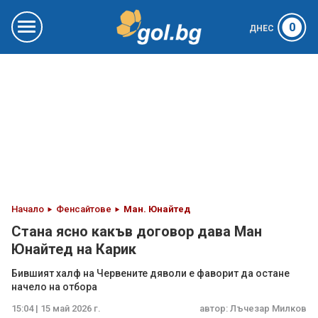
0
ДНЕС
Начало
Фенсайтове
Ман. Юнайтед
Стана ясно какъв договор дава Ман
Юнайтед на Карик
Бившият халф на Червените дяволи е фаворит да остане
начело на отбора
15:04 | 15 май 2026 г.
автор:
Лъчезар Милков