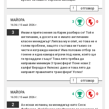
!
отговор
MAЙОРА
3
0
16:36 | 15 май 2026 г.
3
Имам и притеснения за Карик разбира се! Той е
англичанин, а досега не е имало англичанин
класен мениджър! Липсва му и опит, но това не е
голям проблем, защото състава ни тъкмо се
чисти и изгражда наново! Има половин отбор за
гонене и една камара играчи под наем, които ще
ги проаддем също! Това лято трябва да
направим минимум 3 трансфера! Поне нови 2
халфа! Берада и Уилкокс дано и това лято да
направят правилните трансфери! Успех!
!
отговор
MAЙОРА
4
0
16:30 | 15 май 2026 г.
2
Аз исках испанец за мениджър като Сеск