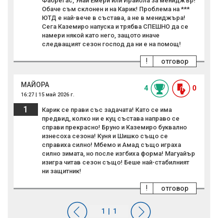
Фабрегас, Унай Емери или Ираиола за мениджър!
Обаче съм склонен и на Карик! Проблема на ***
ЮТД е най-вече в състава, а не в мениджъра!
Сега Каземиро напуска и трябва СПЕШНО да се
намери някой като него, защото иначе
следващият сезон господ да ни е на помощ!
!
отговор
MAЙОРА
4
0
16:27 | 15 май 2026 г.
1
Карик се прави със задачата! Като се има
предвид, колко ни е куц състава направо се
справи прекрасно! Бруно и Каземиро буквално
изнесоха сезона! Куня и Шишко също се
справиха силно! Мбемо и Амад също играха
силно зимата, но после изгбиха форма! Магуайър
изигра читав сезон също! Беше най-стабилният
ни защитник!
!
отговор