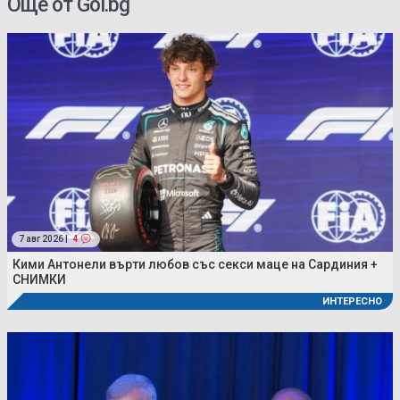
Още от Gol.bg
7 авг 2026 |
4
Кими Антонели върти любов със секси маце на Сардиния +
СНИМКИ
ИНТЕРЕСНО