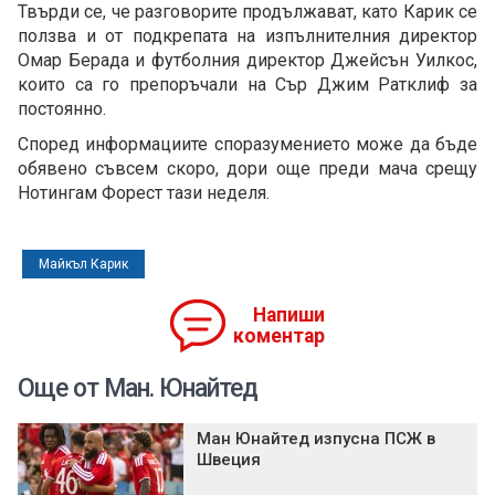
Твърди се, че разговорите продължават, като Карик се
ползва и от подкрепата на изпълнителния директор
Омар Берада и футболния директор Джейсън Уилкос,
които са го препоръчали на Сър Джим Ратклиф за
постоянно.
Според информациите споразумението може да бъде
обявено съвсем скоро, дори още преди мача срещу
Нотингам Форест тази неделя.
Майкъл Карик
Напиши
коментар
Още от Ман. Юнайтед
Ман Юнайтед изпусна ПСЖ в
Швеция