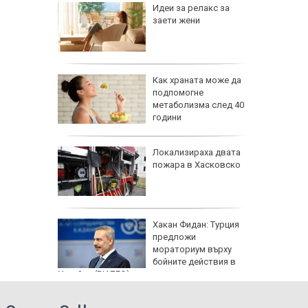
езопасно
Идеи за релакс за
рлеж
заети жени
равим,
Как храната може да
ичната
подпомогне
жбина
метаболизма след 40
години
артофи
Локализираха двата
кашкавал
пожара в Хасковско
: Как да
Хакан Фидан: Турция
пасните
предложи
мораториум върху
бойните действия в
Украйна (ВИДЕО)