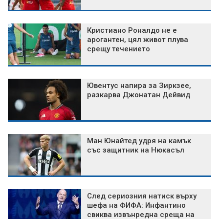
Кристиано Роналдо не е
арогантен, цял живот плува
срещу течението
Ювентус напира за Зиркзее,
разкарва Джонатан Дейвид
Ман Юнайтед удря на камък
със защитник на Нюкасъл
След сериозния натиск върху
шефа на ФИФА: Инфантино
свиква извънредна среща на