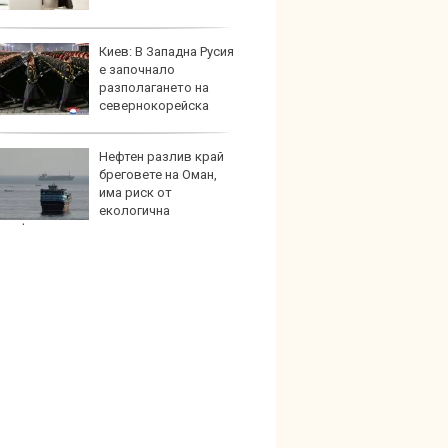
ново 
Киев: В Западна Русия
Защо 
е започнало
едно 
разполагането на
колко
севернокорейска
911
на част
Нефтен разлив край
Създа
бреговете на Оман,
поема
има риск от
дизайн
екологична
трофа