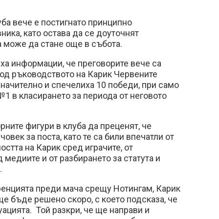
.
ба вече е постигнато принципно
ника, като остава да се доуточнят
а може да стане още в събота.
ха информации, че преговорите вече са
под ръководството на Карик Червените
начително и спечелиха 10 победи, при само
 №1 в класирането за периода от неговото
рните фигури в клуба да преценят, че
човек за поста, като те са били впечатли от
остта на Карик сред играчите, от
 медиите и от разбирането за статута и
.
ренцията преди мача срещу Нотингам, Карик
ще бъде решено скоро, с което подсказа, че
уацията. Той разкри, че ще направи и