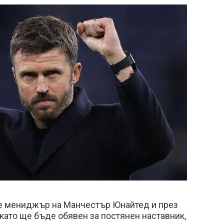
е мениджър на Манчестър Юнайтед и през
като ще бъде обявен за постянен наставник,