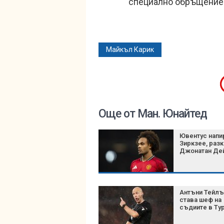
специално обръщение
Майкъл Карик
Още от Ман. Юнайтед
Ювентус напи
Зиркзее, раз
Джонатан Де
Антъни Тейл
става шеф на
съдиите в Ту