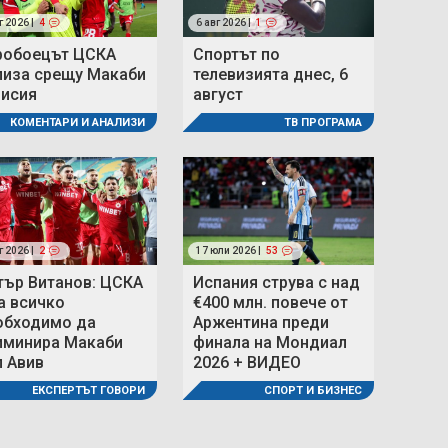
г 2026 |
4
6 авг 2026 |
1
робоецът ЦСКА
Спортът по
лиза срещу Макаби
телевизията днес, 6
мисия
август
КОМЕНТАРИ И АНАЛИЗИ
ТВ ПРОГРАМА
г 2026 |
2
17 юли 2026 |
53
тър Витанов: ЦСКА
Испания струва с над
а всичко
€400 млн. повече от
обходимо да
Аржентина преди
иминира Макаби
финала на Мондиал
л Авив
2026 + ВИДЕО
ЕКСПЕРТЪТ ГОВОРИ
СПОРТ И БИЗНЕС