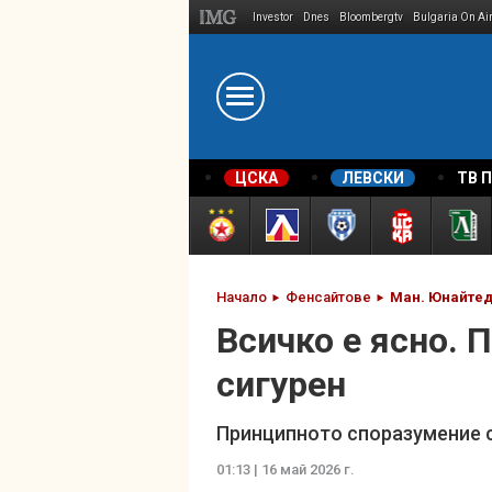
Investor
Dnes
Bloombergtv
Bulgaria On Ai
Megavselena.bg
ЦСКА
ЛЕВСКИ
ТВ 
Начало
Фенсайтове
Ман. Юнайте
Всичко е ясно. 
сигурен
Принципното споразумение с
01:13 | 16 май 2026 г.