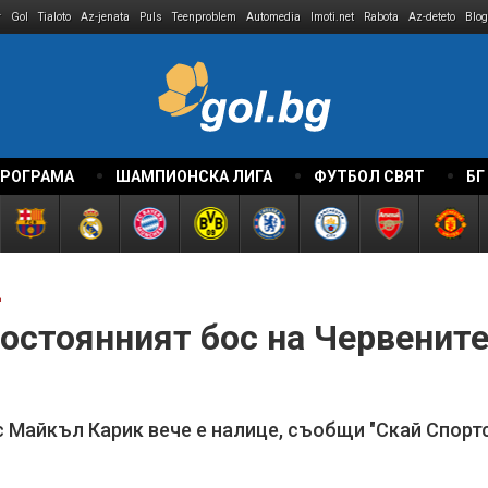
r
Gol
Tialoto
Az-jenata
Puls
Teenproblem
Automedia
Imoti.net
Rabota
Az-deteto
Blog
ПРОГРАМА
ШАМПИОНСКА ЛИГА
ФУТБОЛ СВЯТ
БГ
д
Постоянният бос на Червените
 Майкъл Карик вече е налице, съобщи "Скай Спорт