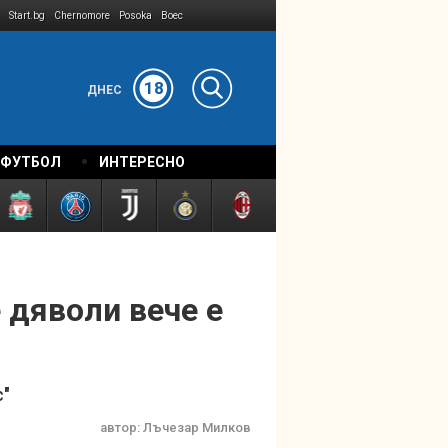
Start.bg
Chernomore
Posoka
Boec
18
ДНЕС
 ФУТБОЛ
ИНТЕРЕСНО
 дяволи вече е
с"
автор:
Лъчезар Милков