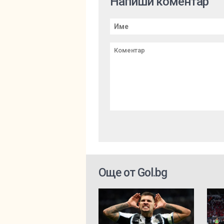
Напиши коментар
Още от Gol.bg