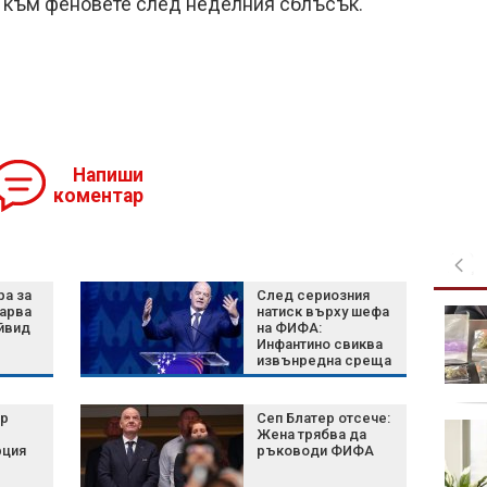
 към феновете след неделния сблъсък.
Напиши
коментар
ра за
След сериозния
карва
натиск върху шефа
"Искаме
йвид
на ФИФА:
справедливост!":
Инфантино свиква
Близките на
извънредна среща
загиналата Даяна
на върха на
блокираха Е-79 край Видин
футбола
ър
Сеп Блатер отсече:
Риана готви нов албум
Жена трябва да
след близо 10 години
рция
ръководи ФИФА