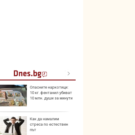
Опасните наркотици:
25-те 
10 кг. фентанил убиват
внесе
10 млн. души за минути
през 
Как да намалим
Audi 
стреса по естествен
с про
път
луксо