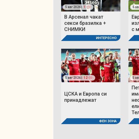
5 авг 2026 |
1
6 ав
В Арсенал чакат
Ев
секси бразилка +
из
СНИМКИ
с 
ИНТЕРЕСНО
5 авг 2026 |
12
5 ав
Пе
ЦСКА и Европа си
им
принадлежат
не
ел
Те
ФЕН ЗОНА