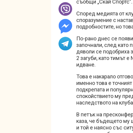
съобщи „Скай Спортс”
Според медията от клу
споразумение с настав
подробностите, но тов
По-рано днес се появи
започнали, след като 
дяволи се подобриха з
2 загуби, като тимът е
идване.
Това е накарало отгово
именно това е точният 
подкрепата и популярн
спокойствието му пред
наследството на клуба
В петък на пресконфе
каза, че бъдещето му 
и той е наясно със сит