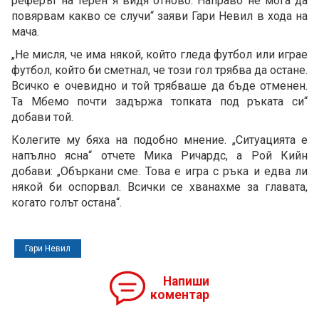
реферът на терен я видя отново. Направо не мога да
повярвам какво се случи“ заяви Гари Невил в хода на
мача.
„Не мисля, че има някой, който гледа футбол или играе
футбол, който би сметнал, че този гол трябва да остане.
Всичко е очевидно и той трябваше да бъде отменен.
Та Мбемо почти задържа топката под ръката си“
добави той.
Колегите му бяха на подобно мнение. „Ситуацията е
напълно ясна“ отчете Мика Ричардс, а Рой Кийн
добави: „Объркани сме. Това е игра с ръка и едва ли
някой би оспорвал. Всички се хванахме за главата,
когато голът остана“.
Гари Невил
Напиши
коментар