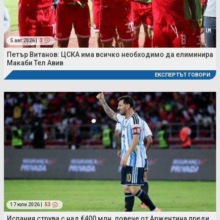
5 авг 2026 |
3
Петър Витанов: ЦСКА има всичко необходимо да елиминира
Макаби Тел Авив
ЕКСПЕРТЪТ ГОВОРИ
17 юли 2026 |
53
Испания струва с над €400 млн. повече от Аржентина преди