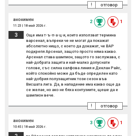
!
отговор
анонимен
2
1
11:23 | 18 май 2026 г.
3
Още има т-ъ-п-а-ц-и, които използват термина
варсенал, въпреки че не могат да покажат
абсолютно нищо, с което да докажат, че ВАР
подкрепя Арсенал, защото просто няма какво.
Арсенал става шампион, защото го заслужава, с
най-добрата защита и най-малко допуснати
голове, със силна халфова линия и Деклан Райс,
който спокойно може да бъде определен като
най-добрия полузащитник този сезон във
Висшата лига. Да, в нападение има какво още да
се желае, но ако не бяха контузиите, щеше да е
шампион вече.
!
отговор
анонимен
3
1
10:45 | 18 май 2026 г.
2