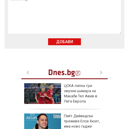
ДОБАВИ
шки:
ЦСКА лепна три
тски
звучни шамара на
да се
Макаби Тел Авив в
носни
Лига Европа
а в
Пийт Дейвидсън
преживя Елси Хюит,
криза:
има ново гадже