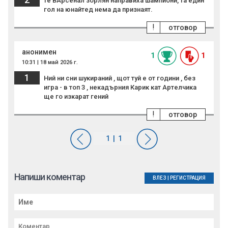
те ВАрсенал зорлян направиха шампиони, та един
гол на юнайтед нема да признаят.
!
отговор
анонимен
1
1
10:31 | 18 май 2026 г.
1
Ний ни сни шукираний , щот туй е от години , без
игра - в топ 3 , некадърния Карик кат Артелчика
ще го изкарат гений
!
отговор
Напиши коментар
ВЛЕЗ
|
РЕГИСТРАЦИЯ