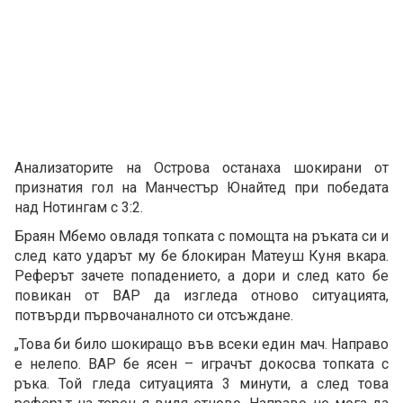
Анализаторите на Острова останаха шокирани от
признатия гол на Манчестър Юнайтед при победата
над Нотингам с 3:2.
Браян Мбемо овладя топката с помощта на ръката си и
след като ударът му бе блокиран Матеуш Куня вкара.
Реферът зачете попадението, а дори и след като бе
повикан от ВАР да изгледа отново ситуацията,
потвърди първочаналното си отсъждане.
„Това би било шокиращо във всеки един мач. Направо
е нелепо. ВАР бе ясен – играчът докосва топката с
ръка. Той гледа ситуацията 3 минути, а след това