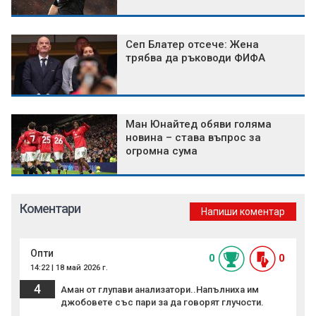
Сеп Блатер отсече: Жена
трябва да ръководи ФИФА
Ман Юнайтед обяви голяма
новина – става въпрос за
огромна сума
Коментари
Напиши коментар
Опти
0
0
14:22 | 18 май 2026 г.
4
Аман от глупави анализатори..Напълниха им
джобовете със пари за да говорят глучости.