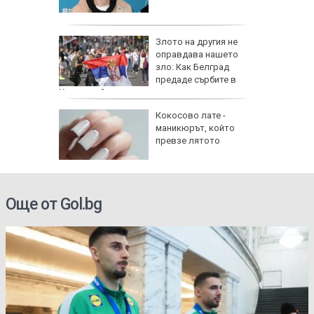
в нова
лн. евро
Злото на другия не
 нашия
оправдава нашето
зло: Как Белград
лни
предаде сърбите в
Хърватия?
и
Кокосово лате -
маникюрът, който
ходните
превзе лятото
 АМ
Още от Gol.bg