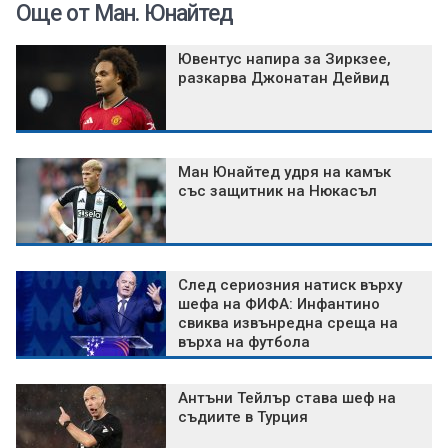
Още от Ман. Юнайтед
Ювентус напира за Зиркзее,
разкарва Джонатан Дейвид
Ман Юнайтед удря на камък
със защитник на Нюкасъл
След сериозния натиск върху
шефа на ФИФА: Инфантино
свиква извънредна среща на
върха на футбола
Антъни Тейлър става шеф на
съдиите в Турция