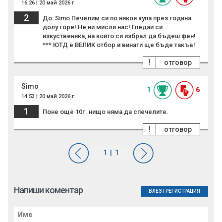
16:26 | 20 май 2026 г.
2
До: Simo Печелим си по някоя купа през година
долу горе! Не ни мисли нас! Гледай си
изкуственяка, на който си избрал да бъдеш фен!
*** ЮТД е ВЕЛИК отбор и винаги ще бъде такъв!
!
отговор
Simo
1
6
14:53 | 20 май 2026 г.
1
Поне още 10г. нищо няма да спечелите.
!
отговор
Напиши коментар
ВЛЕЗ
|
РЕГИСТРАЦИЯ