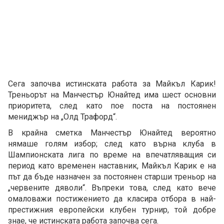
Сега започва истинската работа за Майкъл Карик!
Треньорът на Манчестър Юнайтед има шест основни
приоритета, след като пое поста на постоянен
мениджър на „Олд Трафорд“.
В крайна сметка Манчестър Юнайтед вероятно
нямаше голям избор; след като върна клуба в
Шампионската лига по време на впечатляващия си
период като временен наставник, Майкъл Карик е на
път да бъде назначен за постоянен старши треньор на
„червените дяволи“. Въпреки това, след като вече
омаловажи постижението да класира отбора в най-
престижния европейски клубен турнир, той добре
знае, че истинската работа започва сега.