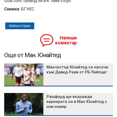
Goal.com, превод на в-к Тема спорт
Снимка:
БГНЕС
Майкъл Карик
Напиши
коментар
Още от Ман. Юнайтед
Манчестър Юнайтед се насочи
към Давид Раум от РБ Лайпциг
Рашфорд ще възражда
кариерата си в Ман Юнайтед с
нов номер