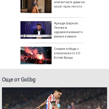
 силната
елегантните дами не
на
носят през лятото
единение
лн. евро
Аркади Шарков:
роверки
Течове в
здравеопазването
винаги е имало
в:
Славия победи с
о, което
класическото 3:0
Ботев Враца
Още от Gol.bg