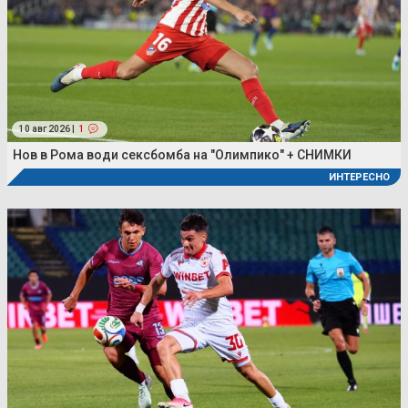
10 авг 2026 |
1
Нов в Рома води сексбомба на "Олимпико" + СНИМКИ
ИНТЕРЕСНО