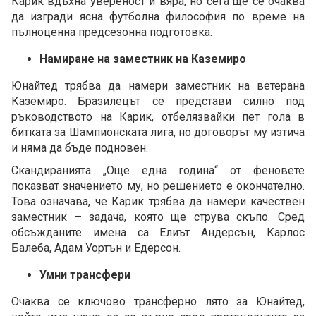
Карик вдъхна увереност и вяра, но сега ще се очаква
да изгради ясна футболна философия по време на
пълноценна предсезонна подготовка.
Намиране на заместник на Каземиро
Юнайтед трябва да намери заместник на ветерана
Каземиро. Бразилецът се представи силно под
ръководството на Карик, отбелязвайки пет гола в
битката за Шампионската лига, но договорът му изтича
и няма да бъде подновен.
Скандиранията „Още една година“ от феновете
показват значението му, но решението е окончателно.
Това означава, че Карик трябва да намери качествен
заместник – задача, която ще струва скъпо. Сред
обсъжданите имена са Елиът Андерсън, Карлос
Балеба, Адам Уортън и Едерсон.
Умни трансфери
Очаква се ключово трансферно лято за Юнайтед,