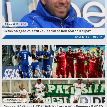
10 авг 2026 |
4
Чиликов дава съвети на Левски за нов бой по Кайрат
ЕКСПЕРТЪТ ГОВОРИ
7 авг 2026 |
5
Левски, ЦСКА или ЦСКА 1948: Кой ще е №1 в Европа + ВИДЕО