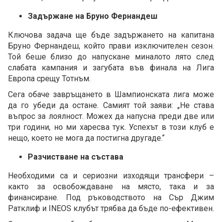
Задържане на Бруно Фернандеш
Ключова задача ще бъде задържането на капитана
Бруно Фернандеш, който прави изключителен сезон.
Той беше близо до напускане миналото лято след
слабата кампания и загубата във финала на Лига
Европа срещу Тотнъм.
Сега обаче завръщането в Шампионската лига може
да го убеди да остане. Самият той заяви: „Не става
въпрос за лоялност. Можех да напусна преди две или
три години, но ми харесва тук. Успехът в този клуб е
нещо, което не мога да постигна другаде.“
Разчистване на състава
Необходими са и сериозни изходящи трансфери –
както за освобождаване на място, така и за
финансиране. Под ръководството на Сър Джим
Ратклиф и INEOS клубът трябва да бъде по-ефективен.