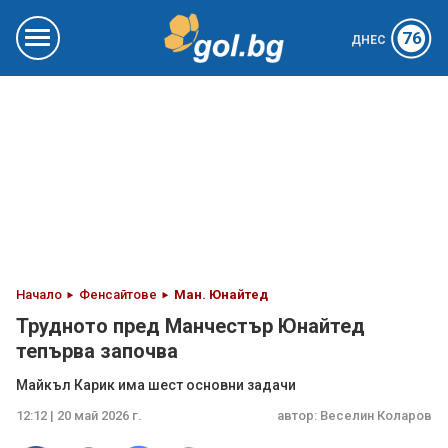
76
ДНЕС
Начало
Фенсайтове
Ман. Юнайтед
Трудното пред Манчестър Юнайтед
тепърва започва
Майкъл Карик има шест основни задачи
12:12 | 20 май 2026 г.
автор:
Веселин Коларов