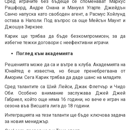
Сред играчите без бъдеще се споменават Маркус
Рашфорд, Андре Онана и Мануел Угарте. Джейдън
Санчо напуска като свободен агент, а Расмус Хойлунд
остава в Наполи. Под въпрос са още Мейсън Маунт и
Джошуа Зиркзее.
Карик ще трябва да бъде безкомпромисен, за да
избегне тежки договори с неефективни играчи.
Поглед към академията
Решенията може да са и вътре в клуба. Академията на
Юнайтед е известна, но беше пренебрегвана от
Аморим. Сега Карик трябва да даде шанс на младите.
Сред талантите са Ший Лейси, Джак Флетчър и Чидо
Оби. Особено внимание заслужава Джей Джей
Габриел, който още няма 16 години, но вече е играч на
сезона във Висшата лига до 18 години.
Интеграцията на тези таланти ще бъде ключова задача
за новия мениджър.