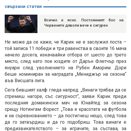
свързани статии
Всичко е ясно. Постоянният бос на
Червените дяволи вече е сигурен
Не може да се каже, че Карик не е заслужил поста –
той записа 11 победи и три равенства в своите 16 мача
начело досега, изкачвайки отбора от шесто до трето
място, след като пое юздите от Дарън Флетчър през
януари след уволнението на Рубен Аморим. Дори
беше номиниран за наградата „Мениджър на сезона“
във Висшата лига.
Сега бившият халф гледа напред. „Винаги трябва да се
стремиш нагоре, със сигурност“, заяви Карик преди
последния домакински мач на Юнайтед за сезона
срещу Нотингам Форест. „Това е красотата на футбола
и на съревнованието – да постигнеш нещо, след това
да го затвърдиш и да го подобриш. Това винаги е
предизвикателството – за играчите, за състава, за