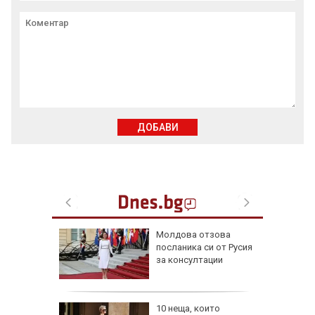
ДОБАВИ
д
Молдова отзова
то:
посланика си от Русия
дирват
за консултации
 руините
ят вот:
10 неща, които