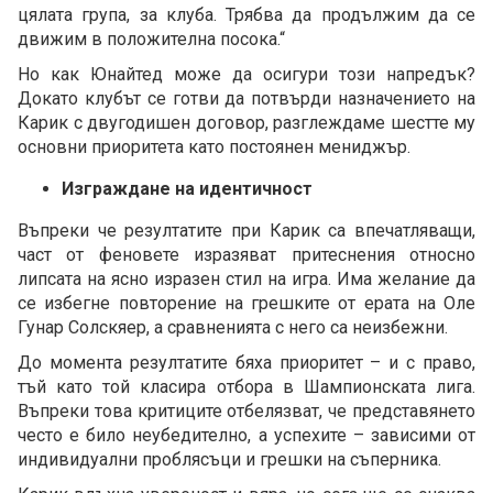
цялата група, за клуба. Трябва да продължим да се
движим в положителна посока.“
Но как Юнайтед може да осигури този напредък?
Докато клубът се готви да потвърди назначението на
Карик с двугодишен договор, разглеждаме шестте му
основни приоритета като постоянен мениджър.
Изграждане на идентичност
Въпреки че резултатите при Карик са впечатляващи,
част от феновете изразяват притеснения относно
липсата на ясно изразен стил на игра. Има желание да
се избегне повторение на грешките от ерата на Оле
Гунар Солскяер, а сравненията с него са неизбежни.
До момента резултатите бяха приоритет – и с право,
тъй като той класира отбора в Шампионската лига.
Въпреки това критиците отбелязват, че представянето
често е било неубедително, а успехите – зависими от
индивидуални проблясъци и грешки на съперника.