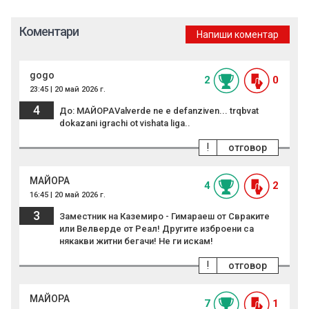
Коментари
Напиши коментар
gogo
2
0
23:45 | 20 май 2026 г.
4
До: MAЙОРАValverde ne e defanziven... trqbvat
dokazani igrachi ot vishata liga..
!
отговор
MAЙОРА
4
2
16:45 | 20 май 2026 г.
3
Заместник на Каземиро - Гимараеш от Свраките
или Велверде от Реал! Другите изброени са
някакви житни бегачи! Не ги искам!
!
отговор
MAЙОРА
7
1