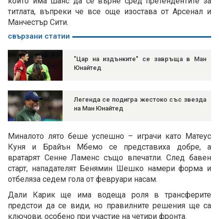
който има шанс да се върне сред претендентите за
титлата, въпреки че все още изостава от Арсенал и
Манчестър Сити.
свързани статии
"Цар на издънките" се завръща в Ман
Юнайтед
Легенда се подигра жестоко със звезда
на Ман Юнайтед
Миналото лято беше успешно – играчи като Матеус
Куня и Брайън Мбемо се представиха добре, а
вратарят Сенне Ламенс също впечатли. След бавен
старт, нападателят Бенямин Шешко намери форма и
отбеляза седем гола от февруари насам.
Дали Карик ще има водеща роля в трансферите
предстои да се види, но правилните решения ще са
ключови, особено при участие на четири фронта.