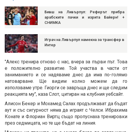
Бивш на Ливърпул: Реферът прибра
арабските пачки и изрита Байерн! +
СНИМКА
Играч на Ливърпул намекна за трансфер в
Интер
"Алекс тренира отново с нас, вчера за първи път. Това
е положително развитие. Той участва в части от
заниманието и се надяваме днес да има по-голямо
натоварване. Ще видим колко можем да го
използваме утре. Гиорги се завръща днес и ще следим
реакцията му", каза Слот, цитиран на клубния уебсайт.
Алисон Бекер и Мохамед Салах продължават да бъдат
аут и със сигурност няма да играят с Челси. Ибрахима
Конате и Флориан Виртц също пропуснаха тренировки
през седмицата, но те ще бъдат на линия.