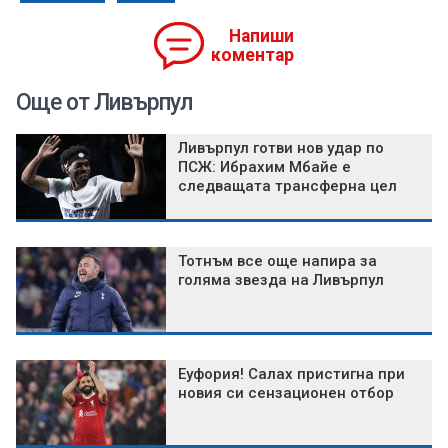
Напиши
коментар
Още от Ливърпул
Ливърпул готви нов удар по
ПСЖ: Ибрахим Мбайе е
следващата трансферна цел
Тотнъм все още напира за
голяма звезда на Ливърпул
Еуфория! Салах пристигна при
новия си сензационен отбор