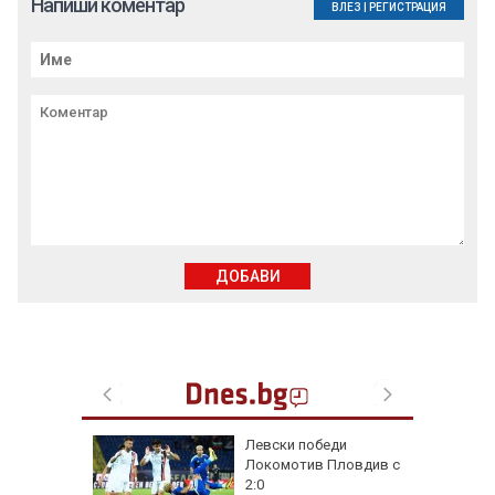
Напиши коментар
ВЛЕЗ
|
РЕГИСТРАЦИЯ
ДОБАВИ
на
Левски победи
нал в
Локомотив Пловдив с
2:0