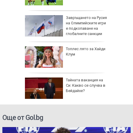
рола по
Завръщането на Русия
на Олимпийските игри
а арести
е подкопаване на
глобалните санкции
Топлес лято за Хайди
Клум
 AI
Тайната ваканция на
ткриване
Си: Какво се случва в
чни
Бейдайхе?
Още от Gol.bg