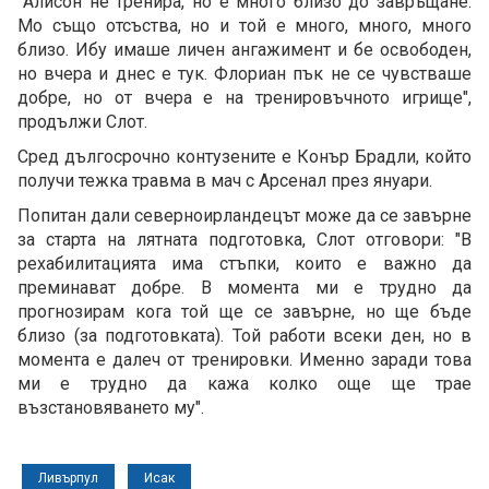
"Алисон не тренира, но е много близо до завръщане.
Мо също отсъства, но и той е много, много, много
близо. Ибу имаше личен ангажимент и бе освободен,
но вчера и днес е тук. Флориан пък не се чувстваше
добре, но от вчера е на тренировъчното игрище",
продължи Слот.
Сред дългосрочно контузените е Конър Брадли, който
получи тежка травма в мач с Арсенал през януари.
Попитан дали северноирландецът може да се завърне
за старта на лятната подготовка, Слот отговори: "В
рехабилитацията има стъпки, които е важно да
преминават добре. В момента ми е трудно да
прогнозирам кога той ще се завърне, но ще бъде
близо (за подготовката). Той работи всеки ден, но в
момента е далеч от тренировки. Именно заради това
ми е трудно да кажа колко още ще трае
възстановяването му".
Ливърпул
Исак