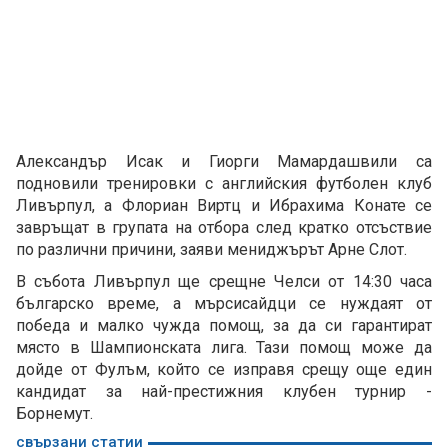
Александър Исак и Гиорги Мамардашвили са
подновили тренировки с английския футболен клуб
Ливърпул, а Флориан Виртц и Ибрахима Конате се
завръщат в групата на отбора след кратко отсъствие
по различни причини, заяви мениджърът Арне Слот.
В събота Ливърпул ще срещне Челси от 14:30 часа
българско време, а мърсисайдци се нуждаят от
победа и малко чужда помощ, за да си гарантират
място в Шампионската лига. Тази помощ може да
дойде от Фулъм, който се изправя срещу още един
кандидат за най-престижния клубен турнир -
Борнемут.
свързани статии