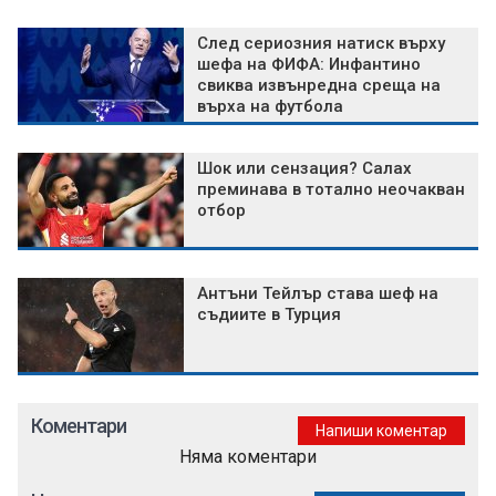
След сериозния натиск върху
шефа на ФИФА: Инфантино
свиква извънредна среща на
върха на футбола
Шок или сензация? Салах
преминава в тотално неочакван
отбор
Антъни Тейлър става шеф на
съдиите в Турция
Коментари
Напиши коментар
Няма коментари