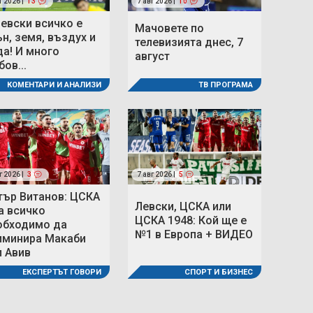
г 2026 |
13
7 авг 2026 |
10
Левски всичко е
Мачовете по
ън, земя, въздух и
телевизията днес, 7
да! И много
август
ов...
ТВ ПРОГРАМА
КОМЕНТАРИ И АНАЛИЗИ
г 2026 |
3
7 авг 2026 |
5
тър Витанов: ЦСКА
Левски, ЦСКА или
а всичко
ЦСКА 1948: Кой ще е
обходимо да
№1 в Европа + ВИДЕО
иминира Макаби
л Авив
СПОРТ И БИЗНЕС
ЕКСПЕРТЪТ ГОВОРИ