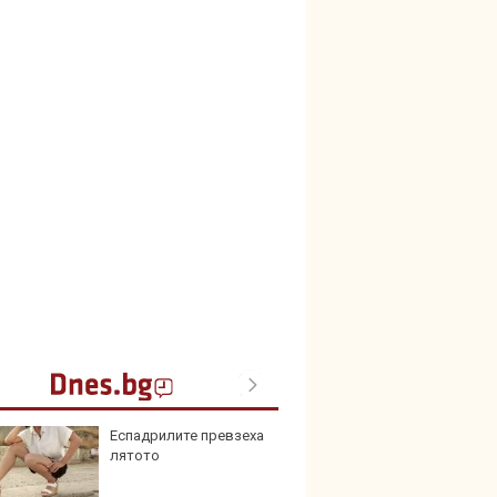
Еспадрилите превзеха
Toyota
лятото
999 9
търси