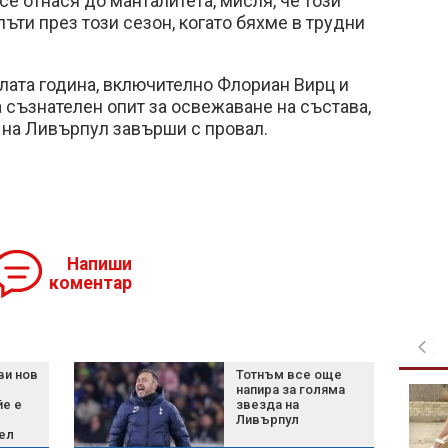
се отнася до манталитета, мисля, че този
пъти през този сезон, когато бяхме в трудни
лата година, включително Флориан Вирц и
 съзнателен опит за освежаване на състава,
а на Ливърпул завърши с провал.
Напиши
коментар
ви нов
Тотнъм все още
напира за голяма
Един лесен трик може
е е
звезда на
да спре чайките да ви
Ливърпул
откраднат храната на
ел
плажа