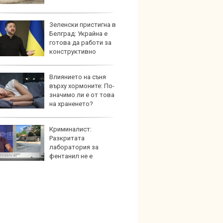
Зеленски пристигна в
Защо 
Белград: Украйна е
остав
готова да работи за
жегат
конструктивно
дничество
Влиянието на съня
Автом
върху хормоните: По-
под з
значимо ли е от това
на дв
на храненето?
Криминалист:
Карав
Разкритата
най-г
лаборатория за
недос
фентанил не е
елект
твената у нас