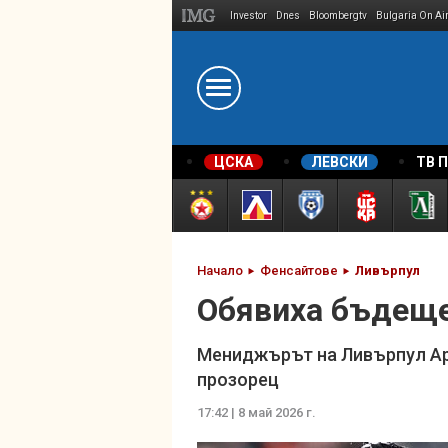
Investor
Dnes
Bloombergtv
Bulgaria On Ai
Megavselena.bg
ЦСКА
ЛЕВСКИ
ТВ 
Начало
Фенсайтове
Ливърпул
Обявиха бъдеще
Мениджърът на Ливърпул Арн
прозорец
17:42 | 8 май 2026 г.