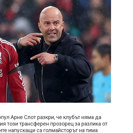
ул Арне Слот разкри, че клубът няма да
я този трансферен прозорец за разлика от
ите напускащи са голмайсторът на тима