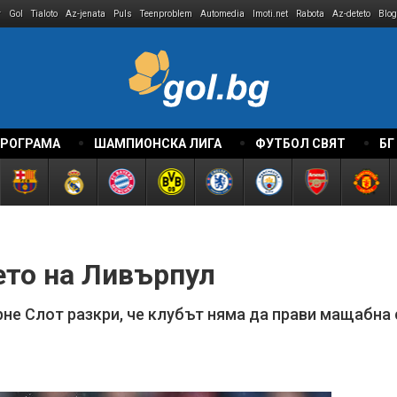
r
Gol
Tialoto
Az-jenata
Puls
Teenproblem
Automedia
Imoti.net
Rabota
Az-deteto
Blog
ПРОГРАМА
ШАМПИОНСКА ЛИГА
ФУТБОЛ СВЯТ
БГ
то на Ливърпул
е Слот разкри, че клубът няма да прави мащабна