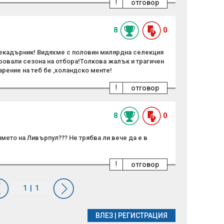
!
отговор
8
0
некадърник! Видяхме с половин милярдна селекция
провали сезона на отбора!Толкова жалък и трагичен
рение на теб бе ,холандско менте!
!
отговор
8
0
мето на Ливърпул??? Не трябва ли вече да е в
!
отговор
ВЛЕЗ
|
РЕГИСТРАЦИЯ