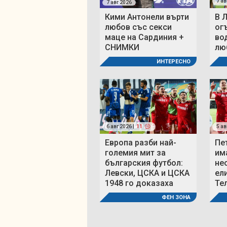
7 ав
7 авг 2026
Кими Антонели върти
В 
любов със секси
ог
маце на Сардиния +
во
СНИМКИ
люб
ИНТЕРЕСНО
6 авг 2026 |
11
5 ав
Европа разби най-
Пе
големия мит за
им
българския футбол:
не
Левски, ЦСКА и ЦСКА
ел
1948 го доказаха
Те
ФЕН ЗОНА