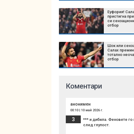
Еуфория! Сал
пристигна при
си сензацион
отбор
Шок или сенз
Салах премин
тотално неоч
отбор
Коментари
анонимен
00:10 | 10 май 2026 г.
3
*** и дибила. Феновете го
след глупост.