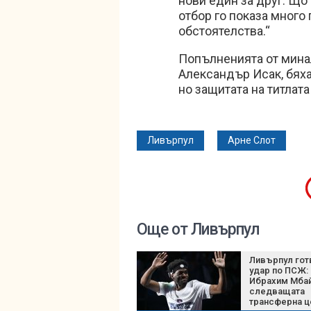
нови един за друг. Що 
отбор го показа много 
обстоятелства.“
Попълненията от мина
Александър Исак, бяха
но защитата на титлат
Ливърпул
Арне Слот
Още от Ливърпул
Ливърпул гот
удар по ПСЖ:
Ибрахим Мбай
следващата
трансферна ц