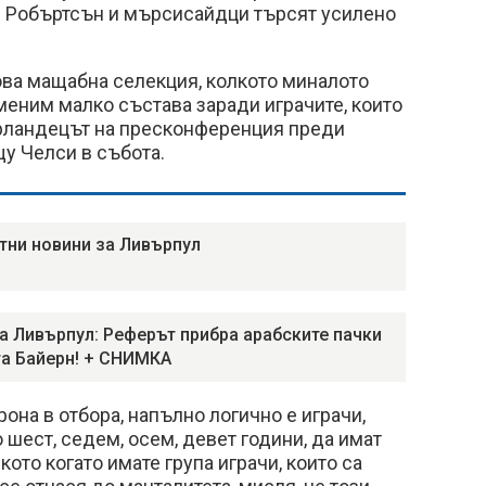
 Робъртсън и мърсисайдци търсят усилено
ова мащабна селекция, колкото миналото
оменим малко състава заради играчите, които
ерландецът на пресконференция преди
у Челси в събота.
тни новини за Ливърпул
а Ливърпул: Реферът прибра арабските пачки
та Байерн! + СНИМКА
она в отбора, напълно логично е играчи,
 шест, седем, осем, девет години, да имат
кото когато имате група играчи, които са