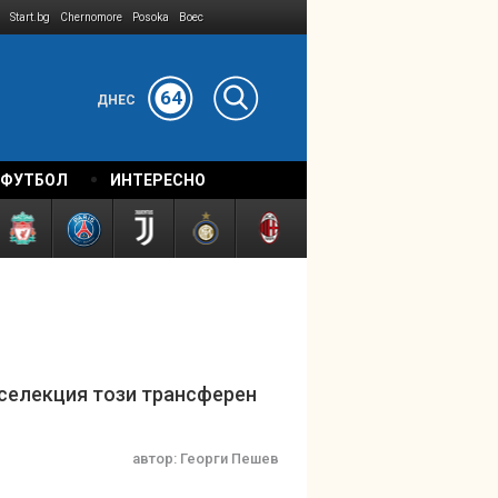
Start.bg
Chernomore
Posoka
Boec
64
ДНЕС
 ФУТБОЛ
ИНТЕРЕСНО
 селекция този трансферен
автор:
Георги Пешев