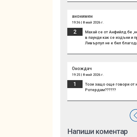
анонимен
19:36 | 8 май 2026 г.
2
Махай се от Анфийлд бе ,
в паунди как се издъни и 
Ливърпул не е бил благода
Онождач
19:25 | 8 май 2026 г.
1
Този защо още говори от и
Ротердам??????
Напиши коментар