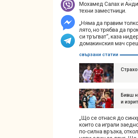
Мохамед Салах и Анди
техни заместници.
„Няма да правим толк
лято, но трябва да пр
си тръгват“, каза нид
домакинския мач срещ
свързани статии
Страхо
Бивш н
и изри
„Що се отнася до синхр
които са играли заедно
по-силна връзка, откол