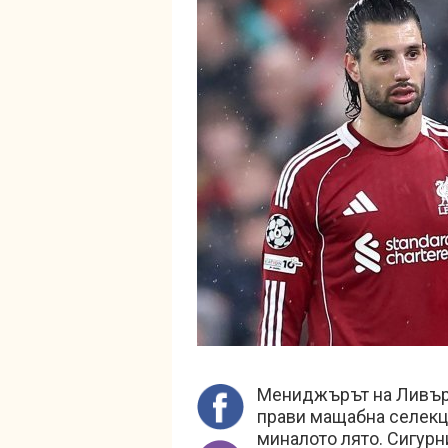
Мениджърът на Ливърп
прави мащабна селекци
миналото лято. Сигурн