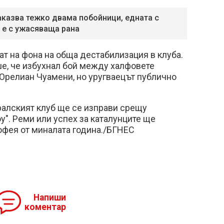
аказва тежко двама побойници, едната с
 е с ужасяваща рана
ат на фона на обща дестабилизация в клуба.
е, че избухнал бой между халфовете
Орелиан Чуамени, но уругваецът публично
ралският клуб ще се изправи срещу
у". Реми или успех за каталунците ще
офея от миналата година./БГНЕС
Напиши
коментар