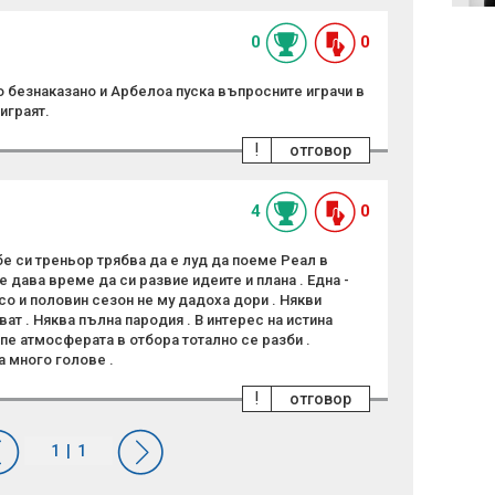
(ВИДЕО)
0
0
о безнаказано и Арбелоа пуска въпросните играчи в
играят.
!
отговор
4
0
е си треньор трябва да е луд да поеме Реал в
е дава време да си развие идеите и плана . Една -
нсо и половин сезон не му дадоха дори . Някви
т . Няква пълна пародия . В интерес на истина
пе атмосферата в отбора тотално се разби .
а много голове .
!
отговор