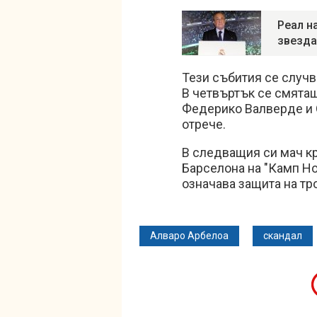
Реал н
звезда
Тези събития се случв
В четвъртък се смяташ
Федерико Валверде и 
отрече.
В следващия си мач к
Барселона на "Камп Но
означава защита на тр
Алваро Арбелоа
скандал