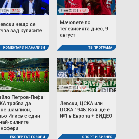
г 2026 |
37
9 авг 2026 |
2
Мачовете по
Левски нещо се
телевизията днес, 9
учва зад кулисите
август
ТВ ПРОГРАМА
КОМЕНТАРИ И АНАЛИЗИ
7 авг 2026 |
5
г 2026
айло Петров-Пифа:
КА трябва да
Левски, ЦСКА или
ане шампион,
ЦСКА 1948: Кой ще е
льо Илиев е един
№1 в Европа + ВИДЕО
 най-силните
ансфери
ЕКСПЕРТЪТ ГОВОРИ
СПОРТ И БИЗНЕС