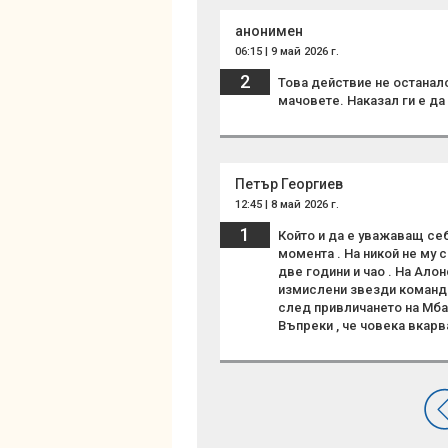
анонимен
06:15 | 9 май 2026 г.
2
Това действие не останал
мачовете. Наказал ги е да 
Петър Георгиев
12:45 | 8 май 2026 г.
1
Който и да е уважаващ себ
момента . На никой не му с
две години и чао . На Ало
измислени звезди командва
след привличането на Мба
Въпреки , че човека вкарв