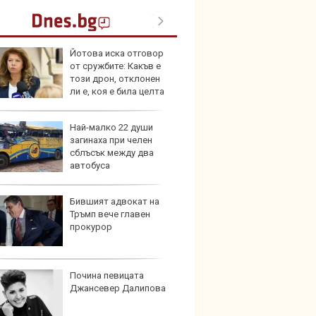
Йотова иска отговор
Петте
от сружбите: Какъв е
герма
този дрон, отклонен
ли е, коя е била целта
Най-малко 22 души
Нова 
загинаха при челен
Stella
сблъсък между два
турбо
автобуса
Бившият адвокат на
Военн
Тръмп вече главен
вижда
прокурор
човеш
тъмнот
се ползва
Почина певицата
В Кит
Джансевер Далипова
забра
автом