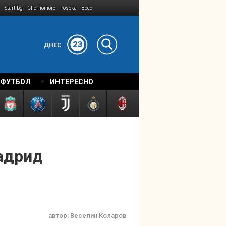
Start.bg
Chernomore
Posoka
Boec
23
ДНЕС
 ФУТБОЛ
ИНТЕРЕСНО
адрид
автор:
Веселин Коларов