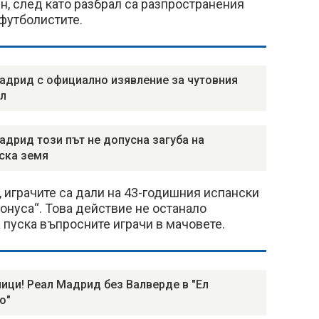
н, след като разбрал са разпространения
 футболистите.
адрид с официално изявление за чутовния
л
адрид този път не допусна загуба на
ска земя
 играчите са дали на 43-годишния испански
онуса“. Това действие не останало
 пуска въпросните играчи в мачовете.
ици! Реал Мадрид без Валверде в "Ел
о"