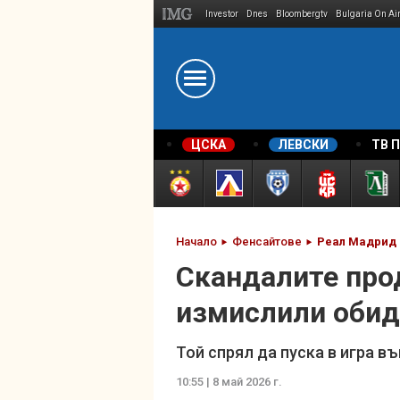
Investor
Dnes
Bloombergtv
Bulgaria On Ai
Megavselena.bg
ЦСКА
ЛЕВСКИ
ТВ 
Начало
Фенсайтове
Реал Мадрид
Скандалите про
измислили обид
Той спрял да пуска в игра 
10:55 | 8 май 2026 г.