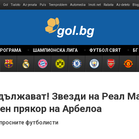
r
Gol
Tialoto
Az-jenata
Puls
Teenproblem
Automedia
Imoti.net
Rabota
Az-deteto
Blog
ПРОГРАМА
ШАМПИОНСКА ЛИГА
ФУТБОЛ СВЯТ
БГ
дължават! Звезди на Реал М
ен прякор на Арбелоа
въпросните футболисти