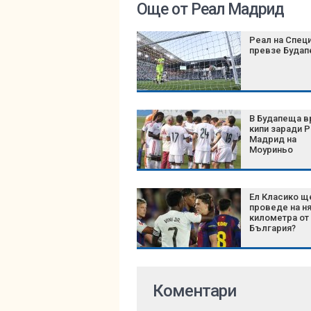
Още от Реал Мадрид
Реал на Спец
превзе Буда
В Будапеща в
кипи заради 
Мадрид на
Моуриньо
Ел Класико щ
проведе на н
километра от
България?
Коментари