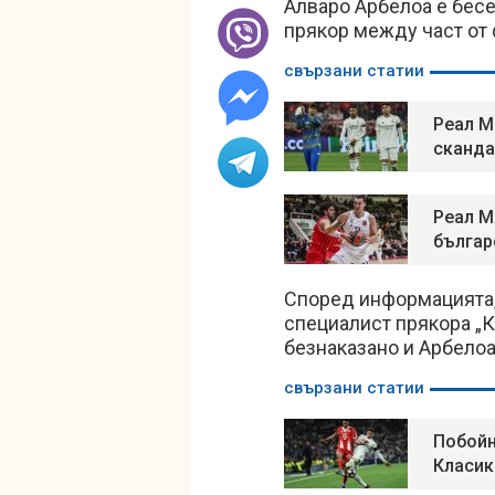
Алваро Арбелоа е бесе
прякор между част от
свързани статии
Реал М
сканда
Реал М
българ
Според информацията,
специалист прякора „К
безнаказано и Арбелоа
свързани статии
Побойн
Класик