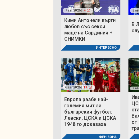
7 авг 2026 |
4
8 ав
Кими Антонели върти
В 
любов със секси
сл
маце на Сардиния +
СНИМКИ
ИНТЕРЕСНО
6 авг 2026 |
11
9 ав
Ив
Европа разби най-
ЦС
големия мит за
ст
българския футбол:
Ва
Левски, ЦСКА и ЦСКА
от
1948 го доказаха
тр
ФЕН ЗОНА