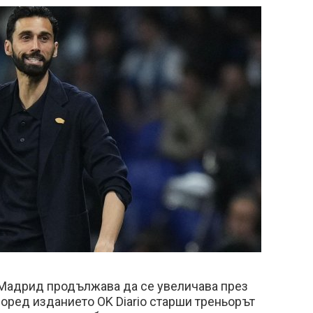
Мадрид продължава да се увеличава през
оред изданието OK Diario старши треньорът