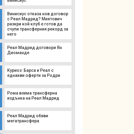
Винисиус
Винисиус отказа нов договор
с Реал Мадрид? Миятович
разкри кой клуб е готов да
счупи трансферния рекорд за
него
Реал Мадрид договори Ян
Диоманде
Куриоз: Барса и Реал с
еднакви оферти за Родри
Рома взима трансферна
издънка на Реал Мадрид
Реал Мадрид обяви
мегатрансфера