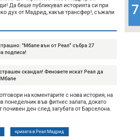
оди! Да беше публикувал историята си при
7
лко дух от Мадрид, какъв трансфер!, съжали
страшно: "Мбапе вън от Реал" събра 27
а подписа!
страшен скандал! Феновете искат Реал да
 Мбапе
тговори на коментарите с нова история, на
м в понеделник във фитнес залата, докато
 почивен ден след загубата от Барселона.
кризата в Реал Мадрид