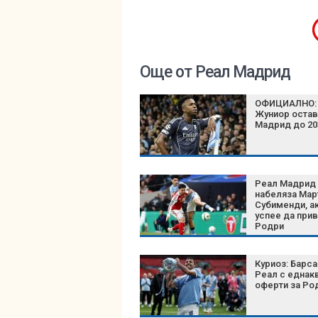
Още от Реал Мадрид
ОФИЦИАЛНО: 
Жуниор остав
Мадрид до 20
Реал Мадрид
набеляза Мар
Субименди, а
успее да при
Родри
Куриоз: Барса
Реал с еднак
оферти за Ро