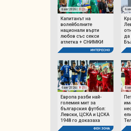
6 авг 2026 |
3
6 ав
Капитанът на
Кр
волейболните
Ле
национали върти
от
любов със секси
да
атлетка + СНИМКИ
Бъ
ИНТЕРЕСНО
6 авг 2026 |
9
5 ав
Европа разби най-
Пе
големия мит за
им
българския футбол:
не
Левски, ЦСКА и ЦСКА
ел
1948 го доказаха
Те
ФЕН ЗОНА