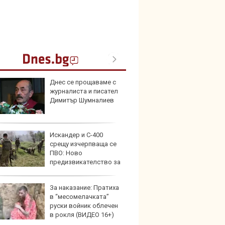
Днес се прощаваме с
Герма
журналиста и писател
Ferrari
Димитър Шумналиев
Искандер и С-400
Дори 
срещу изчерпваща се
върху
ПВО: Ново
загуб
предизвикателство за
на
За наказание: Пратиха
Защо 
в “месомелачката”
бутон
руски войник облечен
новит
в рокля (ВИДЕО 16+)