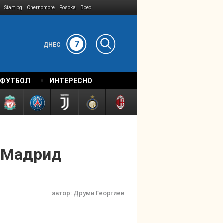
Start.bg
Chernomore
Posoka
Boec
7
ДНЕС
 ФУТБОЛ
ИНТЕРЕСНО
л Мадрид
автор:
Друми Георгиев