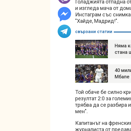
Голаджията отпадна от
и изгледа мача от дом
Инстаграм със снимка
"Хайде, Мадрид!".
свързани статии
Няма к
стана 
40 мил
Мбапе
Той обаче бе силно кри
резултат 2:0 за голем
трябва да се разбира и
мен".
Капитанът на френския
журналиста от предава