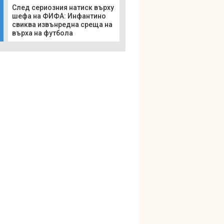
След сериозния натиск върху
шефа на ФИФА: Инфантино
свиква извънредна среща на
върха на футбола