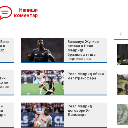
Напиши
коментар
Вини
Винисиус Жуниор
а в
остава в Реал
Хороскоп за 7 август
32
Мадрид!
2026 г.: Нови
Бразилецът ще
възможности и важни
подпише нов
решения за зодиите
шестгодишен
договор
Реал Мадрид обяви
Белият дом избра
тин
мегатрансфера
затворените AI
ко не
влече
модели пред
отворените
Украй
 и
Реал Мадрид
Шум, бетон и жеги: Как
ви
договори Ян
животните се
дри
Диоманде
променят, за да
оцелеят сред хората?