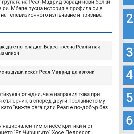
 групата на Реал Мадрид заради нови болки
а си. Мбапе пусна история в профила си в
2
 на телевизионното излъчване и призива
ак да е по-сладко: Барса тресна Реал и пак
3
шампион
4
иона души искат Реал Мадрид да изгони
5
тикуван от едни, че е направил това при
ия съперник, а според други посланието му
 като "вижте сега дали Реал е по-добър без
6
 национален тим отнесе критики и от
нето "Ел Чирингито" Хосе Педрерол.