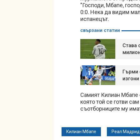
"Господи, Мбапе, госп
0:0. Нека да видим ма
испанецът.
свързани статии
Става 
милион
Гърми 
изгони
Самият Килиан Мбапе о
която той се готви са
съотборниците му имат
Килиан Мбапе
Реал Мадрид