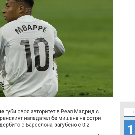
пе
губи своя авторитет в Реал Мадрид с
френският нападател бе мишена на остри
дербито с Барселона, загубено с 0:2.
1