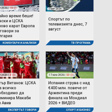
г 2026 |
10
7 авг 2026
айно време беше!
Спортът по
вски и ЦСКА
телевизията днес, 7
ново карат Европа
август
 говори за
лгария
ТВ ПРОГРАМА
КОМЕНТАРИ И АНАЛИЗИ
г 2026 |
3
17 юли 2026 |
53
тър Витанов: ЦСКА
Испания струва с над
а всичко
€400 млн. повече от
обходимо да
Аржентина преди
иминира Макаби
финала на Мондиал
л Авив
2026 + ВИДЕО
ЕКСПЕРТЪТ ГОВОРИ
СПОРТ И БИЗНЕС