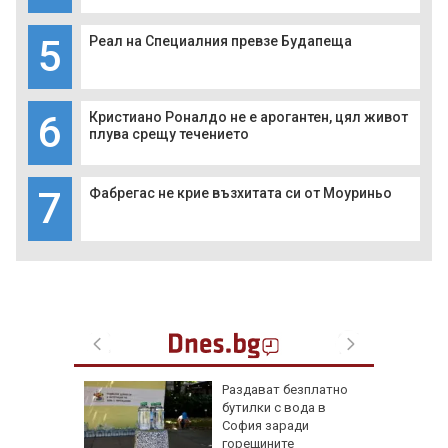
5
Реал на Специалния превзе Будапеща
6
Кристиано Роналдо не е арогантен, цял живот
плува срещу течението
7
Фабрегас не крие възхитата си от Моуриньо
ън се е
Раздават безплатно
л по
бутилки с вода в
София заради
горещините