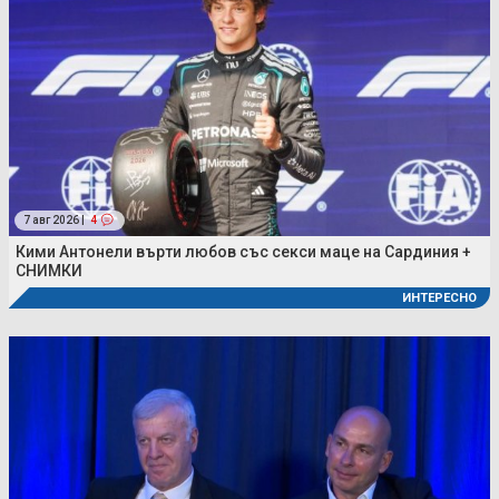
7 авг 2026 |
4
Кими Антонели върти любов със секси маце на Сардиния +
СНИМКИ
ИНТЕРЕСНО