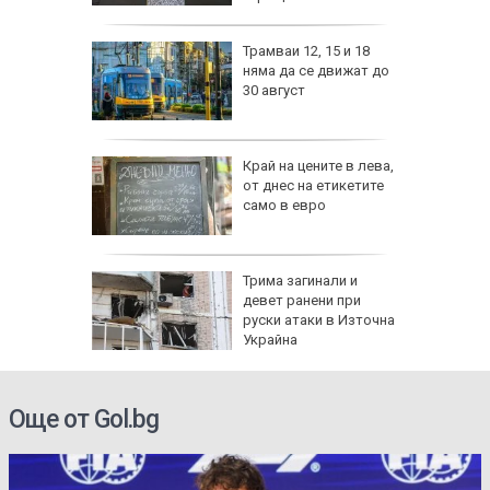
изпепели
Трамваи 12, 15 и 18
, над 20
няма да се движат до
30 август
ВИДЕО)
рона
Край на цените в лева,
 Няма
от днес на етикетите
само в евро
и
а без
Трима загинали и
губа от
девет ранени при
руски атаки в Източна
Украйна
Още от Gol.bg