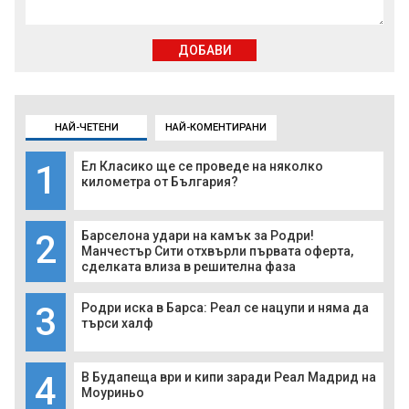
ДОБАВИ
НАЙ-ЧЕТЕНИ
НАЙ-КОМЕНТИРАНИ
1
Ел Класико ще се проведе на няколко
километра от България?
2
Барселона удари на камък за Родри!
Манчестър Сити отхвърли първата оферта,
сделката влиза в решителна фаза
3
Родри иска в Барса: Реал се нацупи и няма да
търси халф
4
В Будапеща ври и кипи заради Реал Мадрид на
Моуриньо