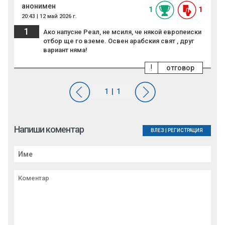
анонимен
1
1
20:43 | 12 май 2026 г.
1
Ако напусне Реал, не мсиля, че някой европеиски
отбор ще го вземе. Освен арабския свят , друг
вариант няма!
!
отговор
Напиши коментар
ВЛЕЗ
|
РЕГИСТРАЦИЯ