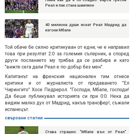
Реал и пак стана шампион
40 милиона души искат Реал Мадрид да
изгони Мбапе
Той обаче бе силно критикуван от едни, че е направил
това при резултат 2:0 за големия съперник, а според
други посланието му трябва да се разбира и като
"вижте сега дали Реал е по-добър без мен".
Капитанът на френския национален тим отнесе
критики и от журналиста от предаването "Ел
Чирингито" Хосе Педрерол. "Господи, Мбапе, господи!
Да беше публикувал историята си при 0:0. Нека да
видим малко дух от Мадрид, какъв трансфер!, съжали
испанецът.
свързани статии
Става страшно: "Мбапе вън от Реал"