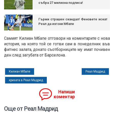
събра 27 милиона подписа!
Гърми страшен скандал! Феновете искат
Реал да изгони Мбапе
Самият Килиан Мбапе отговори на коментарите с нова
история, на която той се готви сам в понеделник във
фитнес залата, докато съотборниците му имат почивен
ден след загубата от Барселона.
Килиан Мбапе
Реал Мадрид
кризата в Реал Мадрид
Напиши
коментар
Още от Реал Мадрид