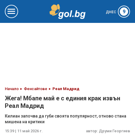
9
ДНЕС
Начало
Фенсайтове
Реал Мадрид
Жега! Мбапе май е с единия крак извън
Реал Мадрид
Килиан започва да губи своята популярност, отново стана
мишена на критики
15:39 | 11 май 2026 г.
автор:
Друми Георгиев