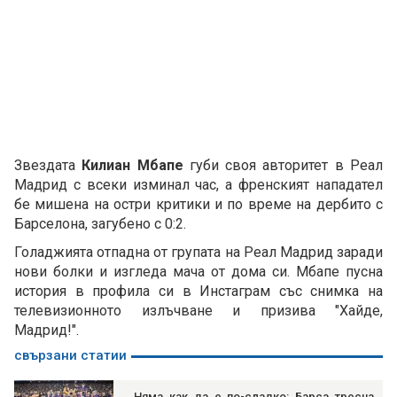
Звездата
Килиан Мбапе
губи своя авторитет в Реал
Мадрид с всеки изминал час, а френският нападател
бе мишена на остри критики и по време на дербито с
Барселона, загубено с 0:2.
Голаджията отпадна от групата на Реал Мадрид заради
нови болки и изгледа мача от дома си. Мбапе пусна
история в профила си в Инстаграм със снимка на
телевизионното излъчване и призива "Хайде,
Мадрид!".
свързани статии
Няма как да е по-сладко: Барса тресна