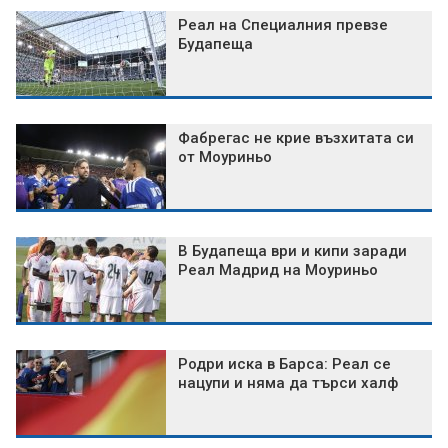
Реал на Специалния превзе
Будапеща
Фабрегас не крие възхитата си
от Моуриньо
В Будапеща ври и кипи заради
Реал Мадрид на Моуриньо
Родри иска в Барса: Реал се
нацупи и няма да търси халф