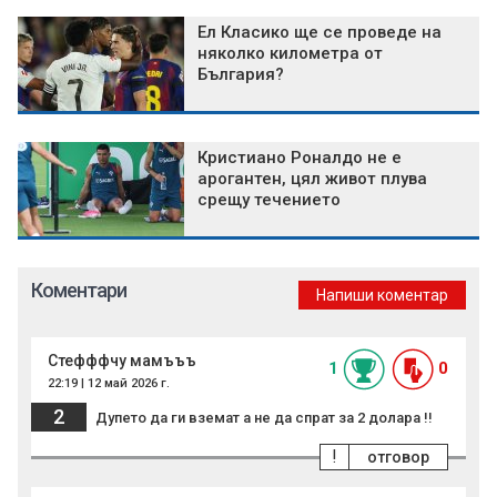
Ел Класико ще се проведе на
няколко километра от
България?
Кристиано Роналдо не е
арогантен, цял живот плува
срещу течението
Коментари
Напиши коментар
Стефффчу мамъъъ
1
0
22:19 | 12 май 2026 г.
2
Дупето да ги вземат а не да спрат за 2 долара !!
!
отговор