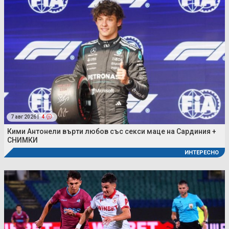
7 авг 2026 |
4
Кими Антонели върти любов със секси маце на Сардиния +
СНИМКИ
ИНТЕРЕСНО