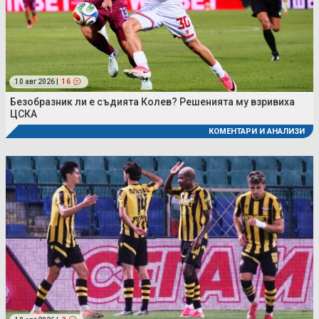
10 авг 2026 |
16
Безобразник ли е съдията Колев? Решенията му взривиха
ЦСКА
КОМЕНТАРИ И АНАЛИЗИ