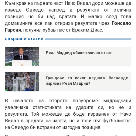
Към края на първата част Начо Видал дори можеше да
изведе Овиедо напред в резултата от отлична
позиция, но би над вратата. И малко след това
домакините все пак откриха резултата чрез
Гонсало
Гарсия
, получил хубав пас от Брахим Диас.
свързани статии
Реал Мадрид обяви ключов старт
Грандове го искат веднага: Валверде
зарязва Реал Мадрид?
В началото на второто полувреме мадридчани
увеличаха статистиката на ударите си, но не и
резултата. Той можеше да бъде изравнен от Начо
Видал в средата на частта, но и този път футболистът
на Овиедо би встрани от изгодна позиция.