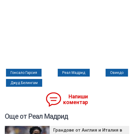
Гонсало Гарсия
Реал Мадрид
Овиедо
Джуд Белингам
Напиши
коментар
Още от Реал Мадрид
Грандове от Англия и Италия в