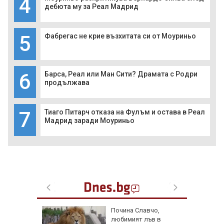
4
дебюта му за Реал Мадрид
5
Фабрегас не крие възхитата си от Моуриньо
6
Барса, Реал или Ман Сити? Драмата с Родри
продължава
7
Тиаго Питарч отказа на Фулъм и остава в Реал
Мадрид заради Моуриньо
ве
Почина Славчо,
и
любимият лъв в