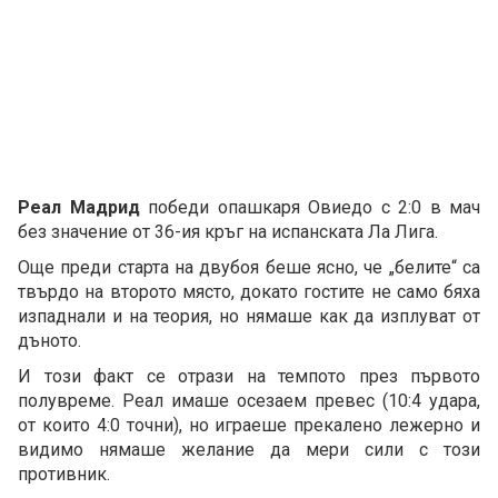
Реал Мадрид
победи опашкаря Овиедо с 2:0 в мач
без значение от 36-ия кръг на испанската Ла Лига.
Още преди старта на двубоя беше ясно, че „белите“ са
твърдо на второто място, докато гостите не само бяха
изпаднали и на теория, но нямаше как да изплуват от
дъното.
И този факт се отрази на темпото през първото
полувреме. Реал имаше осезаем превес (10:4 удара,
от които 4:0 точни), но играеше прекалено лежерно и
видимо нямаше желание да мери сили с този
противник.