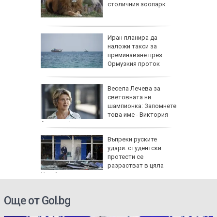
фантино
столичния зоопарк
тавка
я
Иран планира да
наложи такси за
преминаване през
Ормузкия проток
0 мъртви
Весела Лечева за
световната ни
 стълб
шампионка: Запомнете
това име - Виктория
Ангелова!
МВнР да
Въпреки руските
ук за
удари: студентски
оито
протести се
ивят
разрастват в цяла
Украйна
Още от Gol.bg