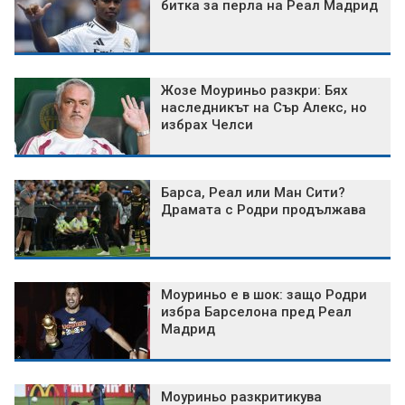
битка за перла на Реал Мадрид
Жозе Моуриньо разкри: Бях
наследникът на Сър Алекс, но
избрах Челси
Барса, Реал или Ман Сити?
Драмата с Родри продължава
Моуриньо е в шок: защо Родри
избра Барселона пред Реал
Мадрид
Моуриньо разкритикува