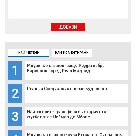
ДОБАВИ
НАЙ-ЧЕТЕНИ
НАЙ-КОМЕНТИРАНИ
1
Моуриньо е в шок: защо Родри избра
Барселона пред Реал Мадрид
2
Реал на Специалния превзе Будапеща
3
Най-скъпите трансфери в историята на
футбола: от Неймар до Мбапе
Моуриньо разкритикува Бернардо Силва след