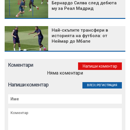
Бернардо Силва след дебюта
му за Реал Мадрид
Най-скъпите трансфери в
историята на футбола: от
Неймар до Мбапе
Коментари
Напиши коментар
Няма коментари
Напиши коментар
ВЛЕЗ
|
РЕГИСТРАЦИЯ