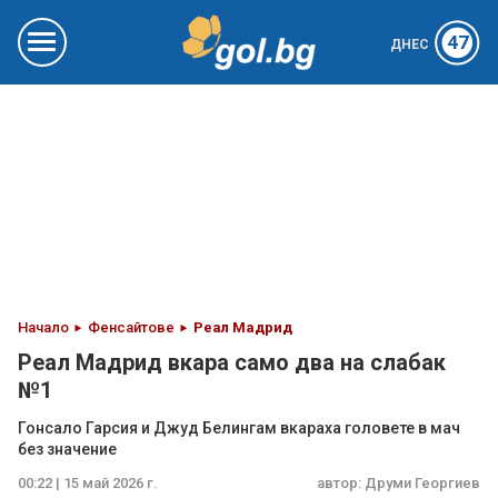
47
ДНЕС
Начало
Фенсайтове
Реал Мадрид
Реал Мадрид вкара само два на слабак
№1
Гонсало Гарсия и Джуд Белингам вкараха головете в мач
без значение
00:22 | 15 май 2026 г.
автор:
Друми Георгиев