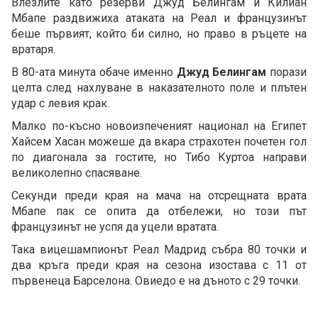
Влезлите като резерви Джуд Белингам и Килиан
Мбапе раздвижиха атаката на Реал и французинът
беше първият, който би силно, но право в ръцете на
вратаря.
В 80-ата минута обаче именно
Джуд Белингам
порази
целта след нахлуване в наказателното поле и плътен
удар с левия крак.
Малко по-късно новоизпеченият национал на Египет
Хайсем Хасан можеше да вкара страхотен почетен гол
по диагонала за гостите, но Тибо Куртоа направи
великолепно спасяване.
Секунди преди края на мача на отсрещната врата
Мбапе пак се опита да отбележи, но този път
французинът не успя да уцели вратата.
Така вицешампионът Реал Мадрид събра 80 точки и
два кръга преди края на сезона изостава с 11 от
първенеца Барселона. Овиедо е на дъното с 29 точки.