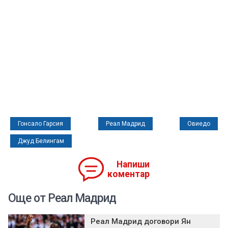
Гонсало Гарсия
Реал Мадрид
Овиедо
Джуд Белингам
Напиши
коментар
Още от Реал Мадрид
Реал Мадрид договори Ян