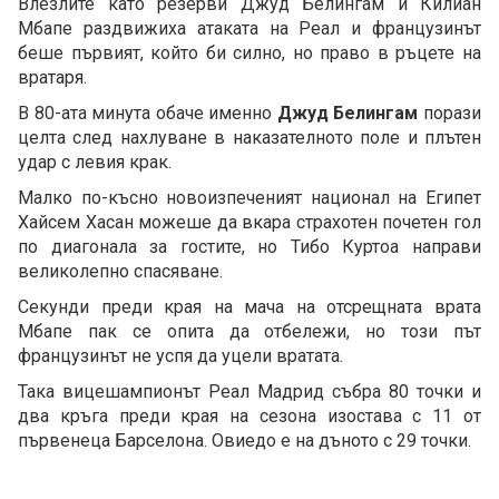
Влезлите като резерви Джуд Белингам и Килиан
Мбапе раздвижиха атаката на Реал и французинът
беше първият, който би силно, но право в ръцете на
вратаря.
В 80-ата минута обаче именно
Джуд Белингам
порази
целта след нахлуване в наказателното поле и плътен
удар с левия крак.
Малко по-късно новоизпеченият национал на Египет
Хайсем Хасан можеше да вкара страхотен почетен гол
по диагонала за гостите, но Тибо Куртоа направи
великолепно спасяване.
Секунди преди края на мача на отсрещната врата
Мбапе пак се опита да отбележи, но този път
французинът не успя да уцели вратата.
Така вицешампионът Реал Мадрид събра 80 точки и
два кръга преди края на сезона изостава с 11 от
първенеца Барселона. Овиедо е на дъното с 29 точки.