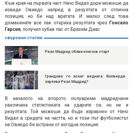
Към края на първата част Начо Видал дори можеше да
изведе Овиедо напред в резултата от отлична
позиция, но би над вратата. И малко след това
домакините все пак откриха резултата чрез
Гонсало
Гарсия
, получил хубав пас от Брахим Диас.
свързани статии
Реал Мадрид обяви ключов старт
Грандове го искат веднага: Валверде
зарязва Реал Мадрид?
В началото на второто полувреме мадридчани
увеличаха статистиката на ударите си, но не и
резултата. Той можеше да бъде изравнен от Начо
Видал в средата на частта, но и този път футболистът
на Овиедо би встрани от изгодна позиция.