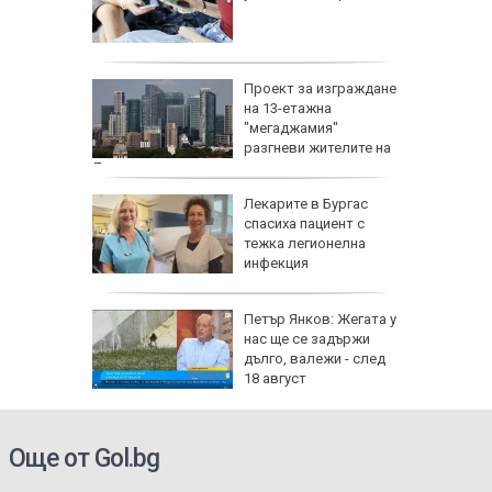
 оцелеем
 на съд
Проект за изграждане
нето на
на 13-етажна
за
"мегаджамия"
разгневи жителите на
Лондон
 Пучини
Лекарите в Бургас
бликата
спасиха пациент с
лощада"
тежка легионелна
инфекция
рху
Петър Янков: Жегата у
ове и
нас ще се задържи
бъде
дълго, валежи - след
ктика,
18 август
Още от Gol.bg