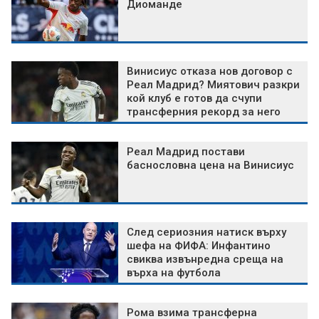
Диоманде
Винисиус отказа нов договор с
Реал Мадрид? Миятович разкри
кой клуб е готов да счупи
трансферния рекорд за него
Реал Мадрид постави
баснословна цена на Винисиус
След сериозния натиск върху
шефа на ФИФА: Инфантино
свиква извънредна среща на
върха на футбола
Рома взима трансферна