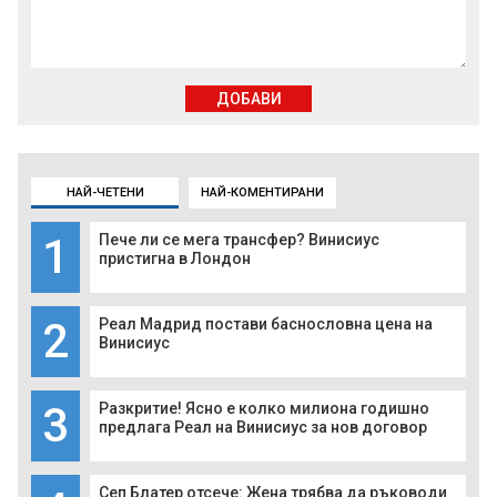
ДОБАВИ
НАЙ-ЧЕТЕНИ
НАЙ-КОМЕНТИРАНИ
1
Пече ли се мега трансфер? Винисиус
пристигна в Лондон
2
Реал Мадрид постави баснословна цена на
Винисиус
3
Разкритие! Ясно е колко милиона годишно
предлага Реал на Винисиус за нов договор
Сеп Блатер отсече: Жена трябва да ръководи