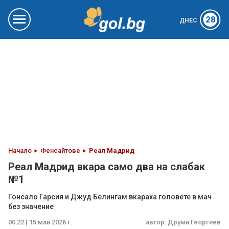
28
ДНЕС
Начало
Фенсайтове
Реал Мадрид
Реал Мадрид вкара само два на слабак
№1
Гонсало Гарсия и Джуд Белингам вкараха головете в мач
без значение
00:22 | 15 май 2026 г.
автор:
Друми Георгиев