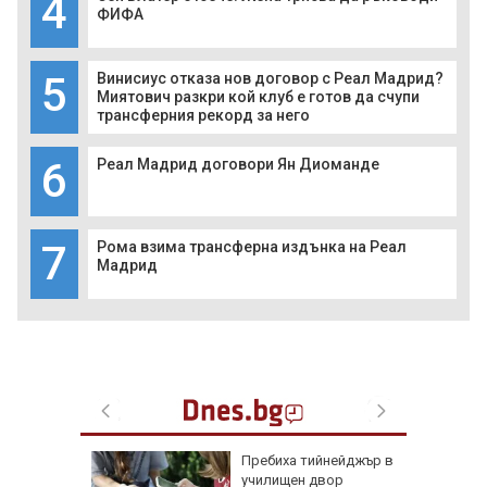
4
ФИФА
5
Винисиус отказа нов договор с Реал Мадрид?
Миятович разкри кой клуб е готов да счупи
трансферния рекорд за него
6
Реал Мадрид договори Ян Диоманде
7
Рома взима трансферна издънка на Реал
Мадрид
доц.
Пребиха тийнейджър в
езценни
училищен двор