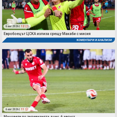
6 авг 2026 |
12
Евробоецът ЦСКА излиза срещу Макаби с мисия
КОМЕНТАРИ И АНАЛИЗИ
6 авг 2026 |
11
Мачовете по телевизията днес, 6 август