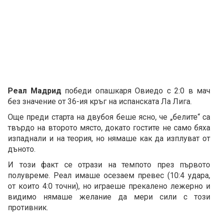
Реал Мадрид
победи опашкаря Овиедо с 2:0 в мач
без значение от 36-ия кръг на испанската Ла Лига.
Още преди старта на двубоя беше ясно, че „белите“ са
твърдо на второто място, докато гостите не само бяха
изпаднали и на теория, но нямаше как да изплуват от
дъното.
И този факт се отрази на темпото през първото
полувреме. Реал имаше осезаем превес (10:4 удара,
от които 4:0 точни), но играеше прекалено лежерно и
видимо нямаше желание да мери сили с този
противник.