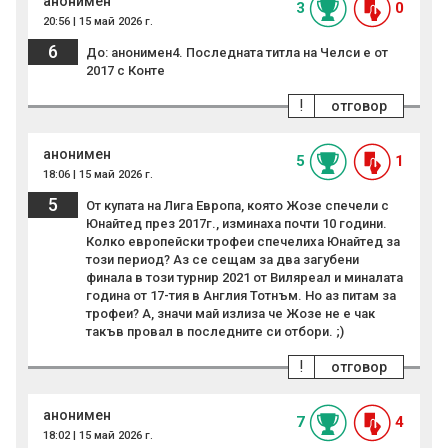
анонимен
3
0
20:56 | 15 май 2026 г.
6
До: анонимен4. Последната титла на Челси е от
2017 с Конте
!
отговор
анонимен
5
1
18:06 | 15 май 2026 г.
5
От купата на Лига Европа, която Жозе спечели с
Юнайтед през 2017г., изминаха почти 10 години.
Колко европейски трофеи спечелиха Юнайтед за
този период? Аз се сещам за два загубени
финала в този турнир 2021 от Виляреал и миналата
година от 17-тия в Англия Тотнъм. Но аз питам за
трофеи? А, значи май излиза че Жозе не е чак
такъв провал в последните си отбори. ;)
!
отговор
анонимен
7
4
18:02 | 15 май 2026 г.