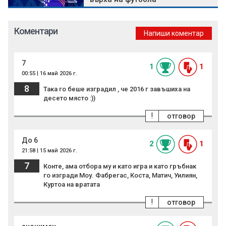
Коментари
Напиши коментар
7
1
1
00:55 | 16 май 2026 г.
8
Така го беше изградил , че 2016 г завъшиха на
десето място :))
!
отговор
До 6
2
1
21:58 | 15 май 2026 г.
7
Конте, ама отбора му и като игра и като гръбнак
го изгради Моу. Фабрегас, Коста, Матич, Уилиян,
Куртоа на вратата
!
отговор