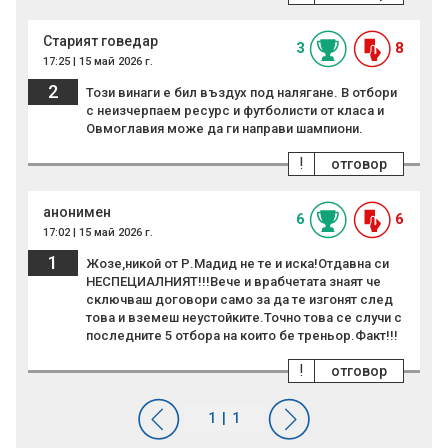
Старият говедар
3
8
17:25 | 15 май 2026 г.
2
Този винаги е бил въздух под налягане. В отбори
с неизчерпаем ресурс и футболисти от класа и
Овмоглавия може да ги направи шампиони.
!
отговор
анонимен
6
6
17:02 | 15 май 2026 г.
1
Жозе,никой от Р.Мадид не те и иска!Отдавна си
НЕСПЕЦИАЛНИЯТ!!!Вече и врабчетата знаят че
сключваш договори само за да те изгонят след
това и вземеш неустойките.Точно това се случи с
последните 5 отбора на които бе треньор.Факт!!!
!
отговор