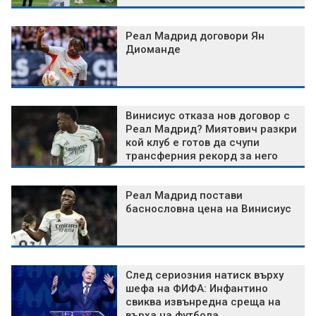
Реал Мадрид договори Ян
Диоманде
Винисиус отказа нов договор с
Реал Мадрид? Миятович разкри
кой клуб е готов да счупи
трансферния рекорд за него
Реал Мадрид постави
баснословна цена на Винисиус
След сериозния натиск върху
шефа на ФИФА: Инфантино
свиква извънредна среща на
върха на футбола