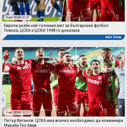
6 авг 2026 |
6
Европа разби най-големия мит за българския футбол:
Левски, ЦСКА и ЦСКА 1948 го доказаха
ФЕН ЗОНА
5 авг 2026 |
3
Петър Витанов: ЦСКА има всичко необходимо да елиминира
Макаби Тел Авив