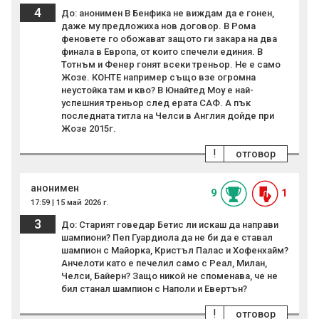
4
До: анонимен В Бенфика не виждам да е гонен,
даже му предложиха нов договор. В Рома
феновете го обожават защото ги закара на два
финала в Европа, от които спечели единия. В
Тотнъм и Фенер гонят всеки треньор. Не е само
Жозе. КОНТЕ например също взе огромна
неустойка там и кво? В Юнайтед Моу е най-
успешния треньор след ерата САФ. А пък
последната титла на Челси в Англия дойде при
Жозе 2015г.
!
отговор
анонимен
9
1
17:59 | 15 май 2026 г.
3
До: Старият говедар Бетис ли искаш да направи
шампиони? Пеп Гуардиола да не би да е ставал
шампион с Майорка, Кристъл Палас и Хофенхайм?
Анчелоти като е печелил само с Реал, Милан,
Челси, Байерн? Защо никой не споменава, че не
бил станал шампион с Наполи и Евертън?
!
отговор