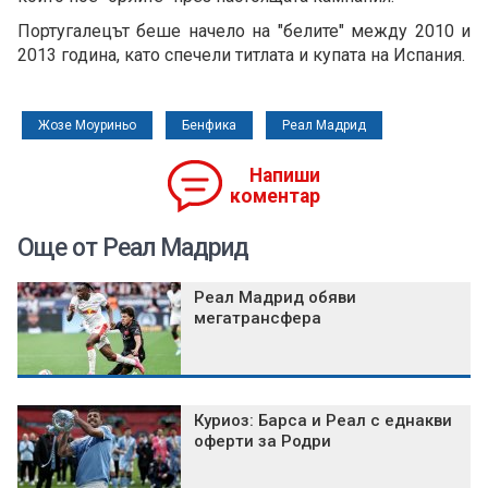
Португалецът беше начело на "белите" между 2010 и
2013 година, като спечели титлата и купата на Испания.
Жозе Моуриньо
Бенфика
Реал Мадрид
Напиши
коментар
Още от Реал Мадрид
Реал Мадрид обяви
мегатрансфера
Куриоз: Барса и Реал с еднакви
оферти за Родри