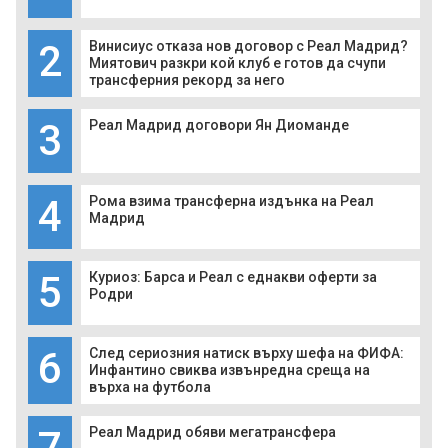
2
Винисиус отказа нов договор с Реал Мадрид?
Миятович разкри кой клуб е готов да счупи
трансферния рекорд за него
3
Реал Мадрид договори Ян Диоманде
4
Рома взима трансферна издънка на Реал
Мадрид
5
Куриоз: Барса и Реал с еднакви оферти за
Родри
6
След сериозния натиск върху шефа на ФИФА:
Инфантино свиква извънредна среща на
върха на футбола
7
Реал Мадрид обяви мегатрансфера