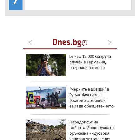
Близо 12 000 смъртни
ия
случаи в Германия,
свързани с жегите
вото си
убиха
"Черните вдовици" в
в Ню
Русия: Фиктивни
ха край
бракове с войници
заради обезщетението
при смърт
те жеги
Парадоксът на
алия да
войната: Защо руската
ното
оръжейна индустрия
изпитва затруднения