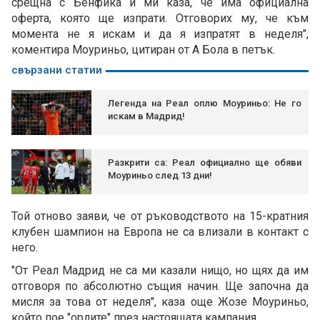
срещна с Бенфика и ми каза, че има официална
оферта, която ще изпрати. Отговорих му, че към
момента не я искам и да я изпратят в неделя",
коментира Моуриньо, цитиран от А Бола в петък.
свързани статии
Легенда на Реал оплю Моуриньо: Не го
искам в Мадрид!
Разкрити са: Реал официално ще обяви
Моуриньо след 13 дни!
Той отново заяви, че от ръководството на 15-кратния
клубен шампион на Европа не са влизали в контакт с
него.
"От Реал Мадрид не са ми казали нищо, но щях да им
отговоря по абсолютно същия начин. Ще започна да
мисля за това от неделя", каза още Жозе Моуриньо,
който пое "орлите" през настоящата кампания.