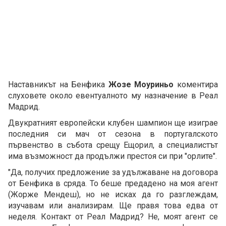
Наставникът на Бенфика
Жозе Моуриньо
коментира
слуховете около евентуалното му назначение в Реал
Мадрид.
Двукратният европейски клубен шампион ще изиграе
последния си мач от сезона в португалското
първенство в събота срещу Ещорил, а специалистът
има възможност да продължи престоя си при "орлите".
"Да, получих предложение за удължаване на договора
от Бенфика в сряда. То беше предадено на моя агент
(Жорже Мендеш), но не исках да го разглеждам,
изучавам или анализирам. Ще правя това едва от
неделя. Контакт от Реал Мадрид? Не, моят агент се