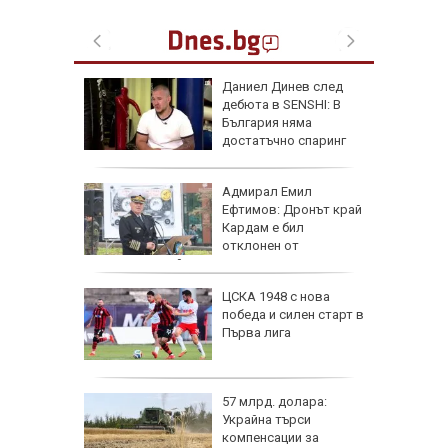
одължи
Даниел Динев след
рия с
дебюта в SENSHI: В
око"
България няма
достатъчно спаринг
партньори
те сили
Адмирал Емил
7 години
Ефтимов: Дронът край
о си
Кардам е бил
отклонен от
електронна война
нго
ЦСКА 1948 с нова
ите си
победа и силен старт в
резерват
Първа лига
57 млрд. долара:
Украйна търси
иалните
компенсации за