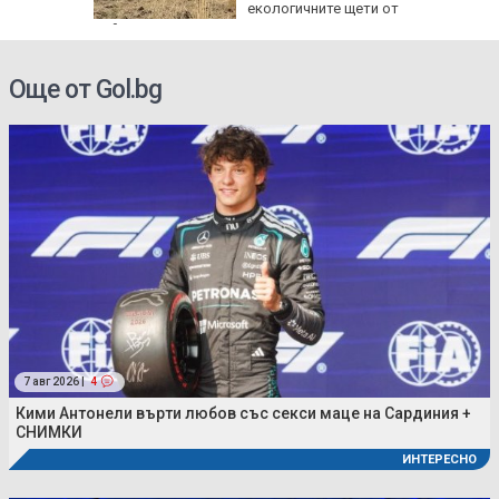
ират
екологичните щети от
войната
Още от Gol.bg
7 авг 2026 |
4
Кими Антонели върти любов със секси маце на Сардиния +
СНИМКИ
ИНТЕРЕСНО