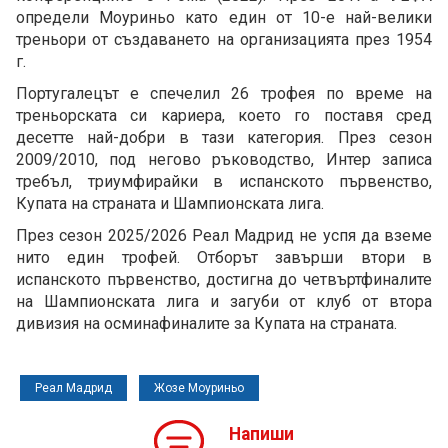
определи Моуриньо като един от 10-е най-велики
треньори от създаването на организацията през 1954
г.
Португалецът е спечелил 26 трофея по време на
треньорската си кариера, което го поставя сред
десетте най-добри в тази категория. През сезон
2009/2010, под негово ръководство, Интер записа
требъл, триумфирайки в испанското първенство,
Купата на страната и Шампионската лига.
През сезон 2025/2026 Реал Мадрид не успя да вземе
нито един трофей. Отборът завърши втори в
испанското първенство, достигна до четвъртфиналите
на Шампионската лига и загуби от клуб от втора
дивизия на осминафиналите за Купата на страната.
Реал Мадрид
Жозе Моуриньо
Напиши