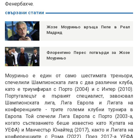
Фенербахче.
свързани статии
Жозе Моуриньо връща Пепе в Реал
Мадрид
Флорентино Перес потвърди за Жозе
Моуриньо
Моуриньо е един от само шестимата треньори,
спечелили Шампионската лига с два различни клуба,
като е триумфирал с Порто (2004) и с Интер (2010).
Португалецът е първият специалист, завоювал
Шампионската лига, Лига Европа и Лигата на
конференциите - трите големи клубни турнира в
Европа. Той спечели Лига Европа с Порто (2003-а,
когато състезанието беше известно като Купата на
УЕФА) и Манчестър Юнайтед (2017), както и Лигата на
конференциите с Рома (2022). През 2017-а УЕФА