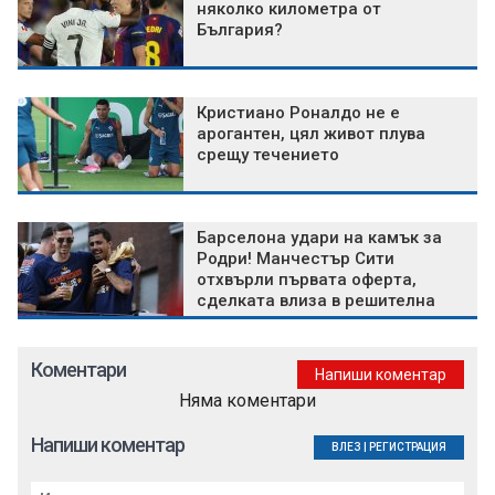
няколко километра от
България?
Кристиано Роналдо не е
арогантен, цял живот плува
срещу течението
Барселона удари на камък за
Родри! Манчестър Сити
отхвърли първата оферта,
сделката влиза в решителна
фаза
Коментари
Напиши коментар
Няма коментари
Напиши коментар
ВЛЕЗ
|
РЕГИСТРАЦИЯ