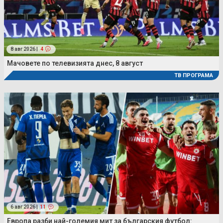
8 авг 2026 |
4
Мачовете по телевизията днес, 8 август
ТВ ПРОГРАМА
6 авг 2026 |
11
Европа разби най-големия мит за българския футбол: