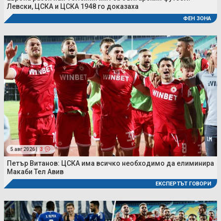
Левски, ЦСКА и ЦСКА 1948 го доказаха
ФЕН ЗОНА
5 авг 2026 |
3
Петър Витанов: ЦСКА има всичко необходимо да елиминира
Макаби Тел Авив
ЕКСПЕРТЪТ ГОВОРИ