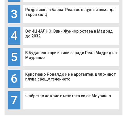
3
Родри иска в Барса: Реал се нацупи и няма да
търси халф
4
ОФИЦИАЛНО: Вини Жуниор остава в Мадрид
до 2032
5
В Будапеща ври и кипи заради Реал Мадрид на
Моуриньо
6
Кристиано Роналдо не е арогантен, цял живот
плува срещу течението
7
Фабрегас не крие възхитата си от Моуриньо