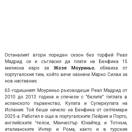
Останалият втори пореден сезон без торфей Реал
Мадрид се е съгласил да плати на Бенфика 15
милиона евро за
Жозе Моуриньо
, обявиха от
португалския тим, който вече назначи Марко Силва за
нов наставник.
63-годишният Моуриньо ръководеше Реал Мадрид от
2010 до 2013 година и спечели с "белите" титлата в
испанското първенство, Купата и Суперкупата на
Испания. Той беше начело на Бенфика от септември
2025-а. Работил е още в португалските Лейрия и Порто,
английските Челси, Манчестър Юнайтед и Тотнъм,
италианските Интер и Рома, както и в турския