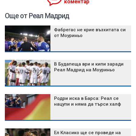
коментар
Още от Реал Мадрид
Фабрегас не крие възхитата си
от Моуриньо
В Будапеща ври и кипи заради
Реал Мадрид на Моуриньо
Родри иска в Барса: Реал се
нацупи и няма да търси халф
Ел Класико ще се проведе на