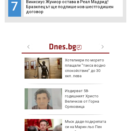
7
Винисиус Жуниор остава в Реал Мадрид!
Бразилецът ще подпише нов шестгодишен
договор
ги
Хотелиери по морето
здобера
плащали "такса водно
спокойствие" до 30
хил. лева
сар
Издирват 58-
поема
годишният Христо
о на
Величков от Горна
ас
Оряховица
еста
Мъск даде подкрепата
си на Марин льо Пен