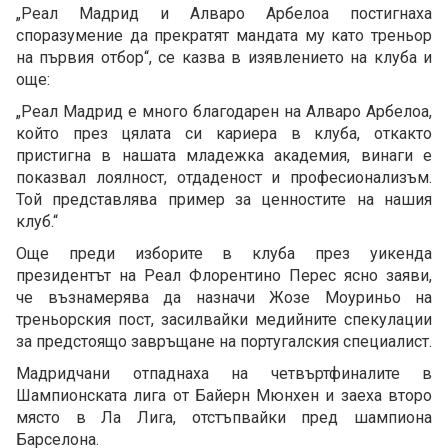
„Реал Мадрид и Алваро Арбелоа постигнаха
споразумение да прекратят мандата му като треньор
на първия отбор“, се казва в изявлението на клуба и
още:
„Реал Мадрид е много благодарен на Алваро Арбелоа,
който през цялата си кариера в клуба, откакто
пристигна в нашата младежка академия, винаги е
показвал лоялност, отдаденост и професионализъм.
Той представлява пример за ценностите на нашия
клуб.“
Още преди изборите в клуба през уикенда
президентът на Реал Флорентино Перес ясно заяви,
че възнамерява да назначи Жозе Моуриньо на
треньорския пост, засилвайки медийните спекулации
за предстоящо завръщане на португалския специалист.
Мадридчани отпаднаха на четвъртфиналите в
Шампионската лига от Байерн Мюнхен и заеха второ
място в Ла Лига, отстъпвайки пред шампиона
Барселона.