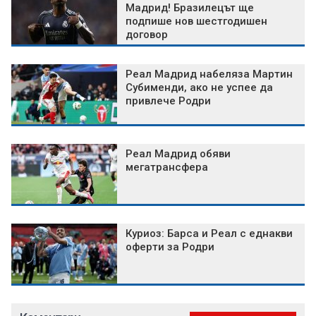
Мадрид! Бразилецът ще
подпише нов шестгодишен
договор
Реал Мадрид набеляза Мартин
Субименди, ако не успее да
привлече Родри
Реал Мадрид обяви
мегатрансфера
Куриоз: Барса и Реал с еднакви
оферти за Родри