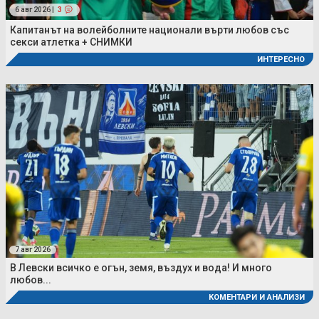
6 авг 2026 |
3
Капитанът на волейболните национали върти любов със
секси атлетка + СНИМКИ
ИНТЕРЕСНО
7 авг 2026
В Левски всичко е огън, земя, въздух и вода! И много
любов...
КОМЕНТАРИ И АНАЛИЗИ