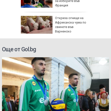
за изборите във
Франция
ова
Откриха огнище на
 млн.
Африканска чума по
а на
свинете във
н
Варненско
Още от Gol.bg