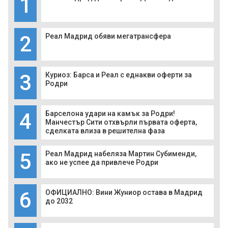
1
2
Реал Мадрид обяви мегатрансфера
3
Куриоз: Барса и Реал с еднакви оферти за
Родри
4
Барселона удари на камък за Родри!
Манчестър Сити отхвърли първата оферта,
сделката влиза в решителна фаза
5
Реал Мадрид набеляза Мартин Субименди,
ако не успее да привлече Родри
6
ОФИЦИАЛНО: Вини Жуниор остава в Мадрид
до 2032