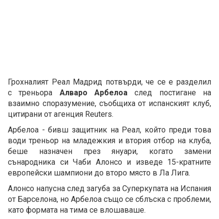
Грохналият Реал Мадрид потвърди, че се е разделил
с треньора
Алваро Арбелоа
след постигане на
взаимно споразумение, съобщиха от испанският клуб,
цитирани от агенция Reuters.
Арбелоа - бивш защитник на Реал, който преди това
води треньор на младежкия и втория отбор на клуба,
беше назначен през януари, когато замени
сънародника си Чаби Алонсо и изведе 15-кратните
европейски шампиони до второ място в Ла Лига.
Алонсо напусна след загуба за Суперкупата на Испания
от Барселона, но Арбелоа също се сблъска с проблеми,
като формата на тима се влошаваше.