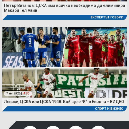
Петър Витанов: ЦСКА има всичко необходимо да елиминира
Макаби Тел Авив
ЕКСПЕРТЪТ ГОВОРИ
7 авг 2026 |
4
Левски, ЦСКА или ЦСКА 1948: Кой ще е №1 в Европа + ВИДЕО
СПОРТ И БИЗНЕС