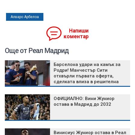
Алваро Арбелоа
Напиши
коментар
Още от Реал Мадрид
Барселона удари на камък за
Родри! Манчестър Сити
отхвърли първата оферта,
сделката влиза в решителна
фаза
ОФИЦИАЛНО: Вини Жуниор
остава в Мадрид до 2032
Винисиус Жуниор остава в Реал