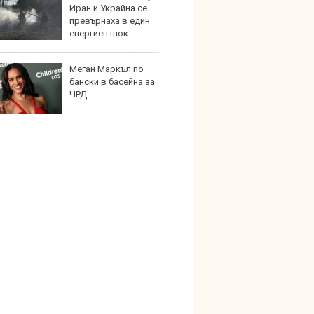
Иран и Украйна се
бутон
превърнаха в един
новит
енергиен шок
Меган Маркъл по
Графи
бански в басейна за
разкр
ЧРД
преди