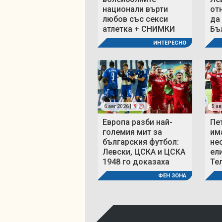
национали върти
от
любов със секси
да
атлетка + СНИМКИ
Бъ
ИНТЕРЕСНО
6 авг 2026 |
9
5 ав
Европа разби най-
Пе
големия мит за
им
българския футбол:
не
Левски, ЦСКА и ЦСКА
ел
1948 го доказаха
Те
ФЕН ЗОНА