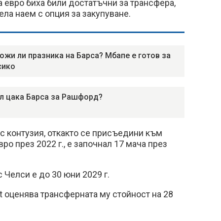
 евро биха били достатъчни за трансфера,
ла наем с опция за закупуване.
ожи ли празника на Барса? Мбапе е готов за
сико
л цака Барса за Рашфорд?
 с контузия, откакто се присъедини към
ро през 2022 г., е започнал 17 мача през
 Челси е до 30 юни 2029 г.
t оценява трансферната му стойност на 28