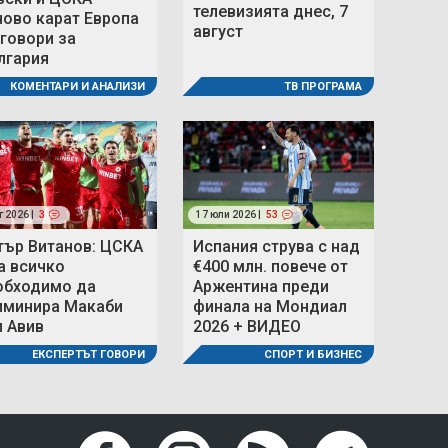
телевизията днес, 7
ново карат Европа
август
 говори за
лгария
ТВ ПРОГРАМА
КОМЕНТАРИ И АНАЛИЗИ
г 2026 |
3
17 юли 2026 |
53
тър Витанов: ЦСКА
Испания струва с над
а всичко
€400 млн. повече от
обходимо да
Аржентина преди
иминира Макаби
финала на Мондиал
л Авив
2026 + ВИДЕО
ЕКСПЕРТЪТ ГОВОРИ
СПОРТ И БИЗНЕС