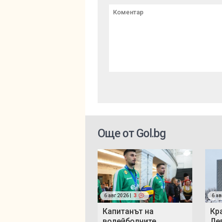
Още от Gol.bg
6 авг 2026 |
3
6 ав
Капитанът на
Кр
волейболните
Ле