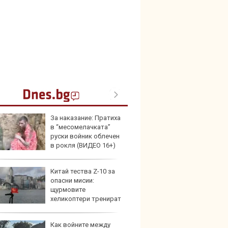
За наказание: Пратиха
Герма
в “месомелачката”
Ferrari
руски войник облечен
в рокля (ВИДЕО 16+)
Китай тества Z-10 за
Дори 
опасни мисии:
върху
щурмовите
загуб
хеликоптери тренират
и под радара
Как войните между
Защо 