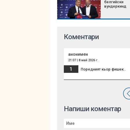
белгийски
вундеркинд
Коментари
анонимен
21:07 | 8 май 2026 г.
1
Поредният кьор фишек..
Напиши коментар