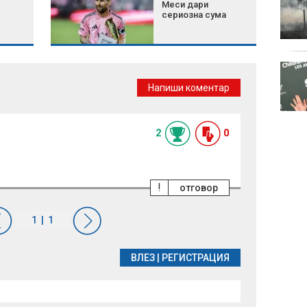
Меси дари
сериозна сума
Късна емисия
Напиши коментар
2
0
!
отговор
ВЛЕЗ
|
РЕГИСТРАЦИЯ