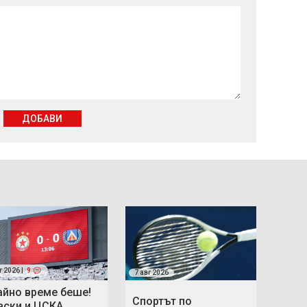
ДОБАВИ
г 2026 |
9
7 авг 2026
айно време беше!
Спортът по
вски и ЦСКА