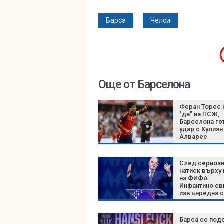
Барса
Челси
Още от Барселона
Феран Торес 
"да" на ПСЖ,
Барселона го
удар с Хулиан
Алварес
След сериоз
натиск върху
на ФИФА:
Инфантино св
извънредна 
на върха на
футбола
Барса се под