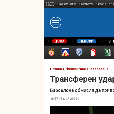
Investor
Dnes
Bloombergtv
Bulgaria On Ai
Megavselena.bg
ЦСКА
ЛЕВСКИ
ТВ 
Начало
Фенсайтове
Барселона
Трансферен удар
Барселона обмисля да придо
16:57 | 8 май 2026 г.