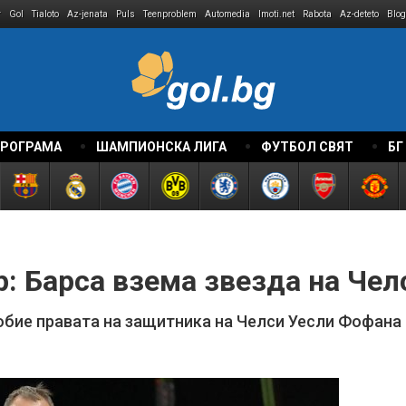
r
Gol
Tialoto
Az-jenata
Puls
Teenproblem
Automedia
Imoti.net
Rabota
Az-deteto
Blog
ПРОГРАМА
ШАМПИОНСКА ЛИГА
ФУТБОЛ СВЯТ
БГ
: Барса взема звезда на Чел
бие правата на защитника на Челси Уесли Фофана