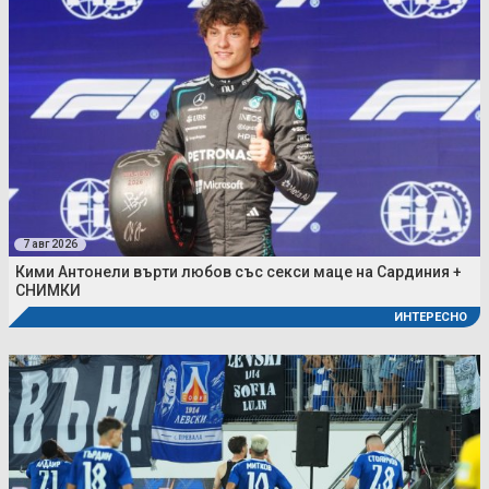
7 авг 2026
Кими Антонели върти любов със секси маце на Сардиния +
СНИМКИ
ИНТЕРЕСНО