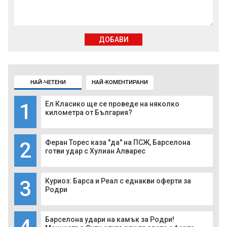
ДОБАВИ
НАЙ-ЧЕТЕНИ
НАЙ-КОМЕНТИРАНИ
1
Ел Класико ще се проведе на няколко
километра от България?
2
Феран Торес каза "да" на ПСЖ, Барселона
готви удар с Хулиан Алварес
3
Куриоз: Барса и Реал с еднакви оферти за
Родри
Барселона удари на камък за Родри!