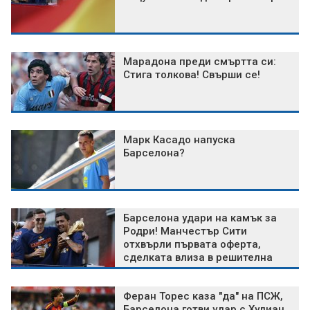
Марадона преди смъртта си:
Стига толкова! Свърши се!
Марк Касадо напуска
Барселона?
Барселона удари на камък за
Родри! Манчестър Сити
отхвърли първата оферта,
сделката влиза в решителна
фаза
Феран Торес каза "да" на ПСЖ,
Барселона готви удар с Хулиан