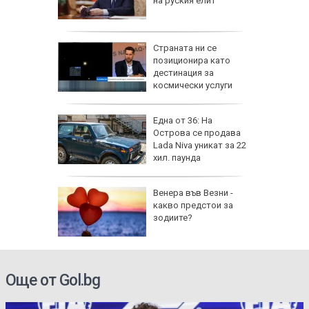
д)
на руския елит
ник на 8
Страната ни се
 носи
позиционира като
Мирон и
дестинация за
 да
космически услуги
от за 3
Една от 36: На
е на
Острова се продава
вижение
Lada Niva уникат за 22
 август
хил. паунда
а най-
Венера във Везни -
ник на
какво предстои за
зодиите?
Още от Gol.bg