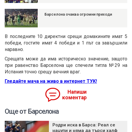
Барселона очаква огромни приходи
В последните 10 директни срещи домакините имат 5
победи, гостите имат 4 победи и 1 път са завършили
наравно.
Срещата може да има историческо значение, защото
при равенство Барселона ще спечели титла №29 на
Испания точно срещу вечния враг.
Гледайте мача на живо в интернет ТУК!
Напиши
коментар
Още от Барселона
Родри иска в Барса: Реал се
нацупи и няма да търси халф