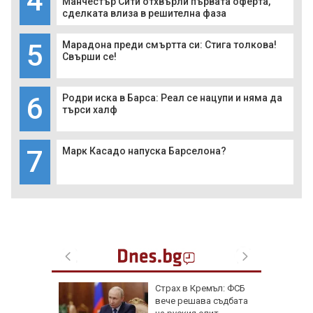
4
Манчестър Сити отхвърли първата оферта,
сделката влиза в решителна фаза
5
Марадона преди смъртта си: Стига толкова!
Свърши се!
6
Родри иска в Барса: Реал се нацупи и няма да
търси халф
7
Марк Касадо напуска Барселона?
дължи
Страх в Кремъл: ФСБ
д с 2:0
вече решава съдбата