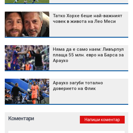
Татко Хорхе беше най-важният
човек в живота на Лео Меси
Няма да е само наем: Ливърпул
плаща 55 млн. евро на Барса за
Араухо
Араухо загуби тотално
доверието на Флик
Коментари
Напиши коментар