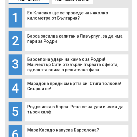
1
Ел Класико ще се проведе на няколко
километра от България?
2
Барса засилва капитан в Ливърпул, за да има
пари за Родри
3
Барселона удари на камък за Родри!
Манчестър Сити отхвърли първата оферта,
сделката влиза в решителна фаза
4
Марадона преди смъртта си: Стига толкова!
Свърши се!
5
Родри иска в Барса: Реал се нацупи и няма да
търси халф
6
Марк Касадо напуска Барселона?