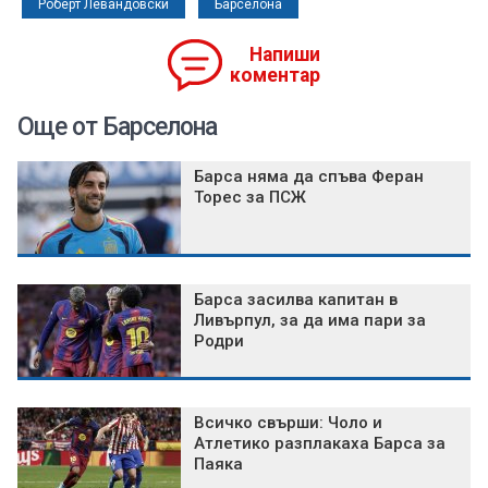
Роберт Левандовски
Барселона
Напиши
коментар
Още от Барселона
Барса няма да спъва Феран
Торес за ПСЖ
Барса засилва капитан в
Ливърпул, за да има пари за
Родри
Всичко свърши: Чоло и
Атлетико разплакаха Барса за
Паяка