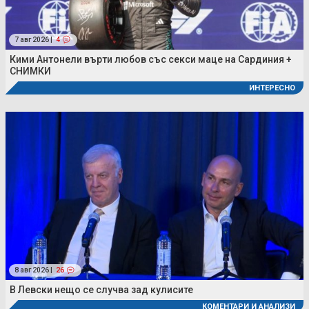
7 авг 2026 |
4
Кими Антонели върти любов със секси маце на Сардиния +
СНИМКИ
ИНТЕРЕСНО
8 авг 2026 |
26
В Левски нещо се случва зад кулисите
КОМЕНТАРИ И АНАЛИЗИ