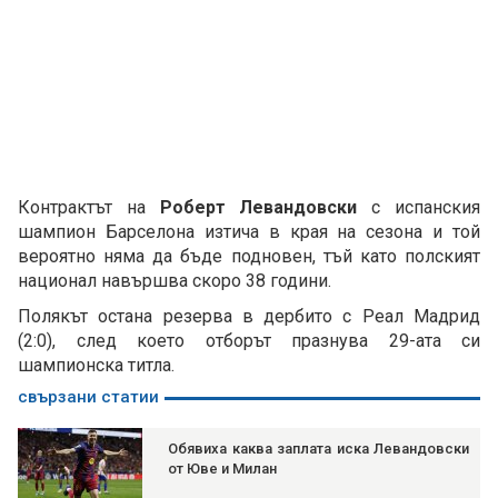
Контрактът на
Роберт Левандовски
с испанския
шампион Барселона изтича в края на сезона и той
вероятно няма да бъде подновен, тъй като полският
национал навършва скоро 38 години.
Полякът остана резерва в дербито с Реал Мадрид
(2:0), след което отборът празнува 29-ата си
шампионска титла.
свързани статии
Обявиха каква заплата иска Левандовски
от Юве и Милан