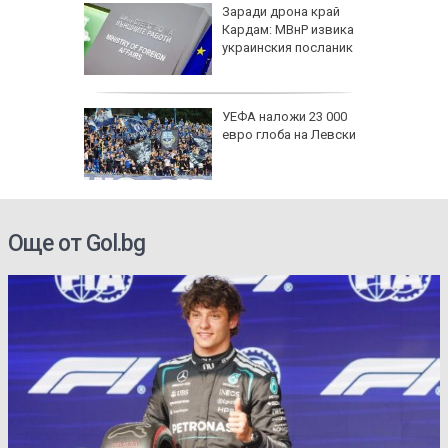
арва
Заради дрона край
имптоми
Кардам: МВнР извика
украинския посланик
е
: В
УЕФА наложи 23 000
чти
евро глоба на Левски
а си
инги за
Още от Gol.bg