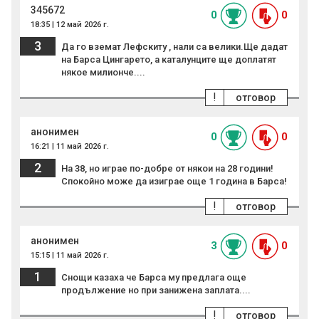
345672
0
0
18:35 | 12 май 2026 г.
3
Да го вземат Лефскиту , нали са велики.Ще дадат
на Барса Цингарето, а каталунците ще доплатят
някое милионче....
!
отговор
анонимен
0
0
16:21 | 11 май 2026 г.
2
На 38, но играе по-добре от някои на 28 години!
Спокойно може да изиграе още 1 година в Барса!
!
отговор
анонимен
3
0
15:15 | 11 май 2026 г.
1
Снощи казаха че Барса му предлага още
продължение но при занижена заплата....
!
отговор