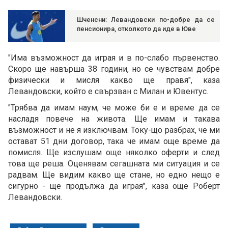
Шченсни: Левандовски по-добре да се
пенсионира, отколкото да иде в Юве
"Има възможност да играя и в по-слабо първенство.
Скоро ще навърша 38 години, но се чувствам добре
физически и мисля какво ще правя", каза
Левандовски, който е свързван с Милан и Ювентус.
"Трябва да имам наум, че може би е и време да се
насладя повече на живота. Ще имам и такава
възможност и не я изключвам. Току-що разбрах, че ми
остават 51 дни договор, така че имам още време да
помисля. Ще изслушам още няколко оферти и след
това ще реша. Оценявам сегашната ми ситуация и се
радвам. Ще видим какво ще стане, но едно нещо е
сигурно - ще продължа да играя", каза още Роберт
Левандовски.