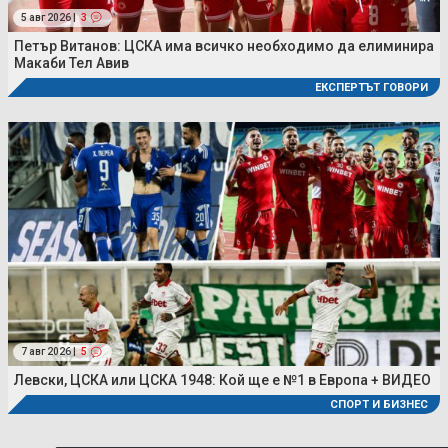
5 авг 2026 |
3
Петър Витанов: ЦСКА има всичко необходимо да елиминира
Макаби Тел Авив
ЕКСПЕРТЪТ ГОВОРИ
7 авг 2026 |
5
Левски, ЦСКА или ЦСКА 1948: Кой ще е №1 в Европа + ВИДЕО
СПОРТ И БИЗНЕС