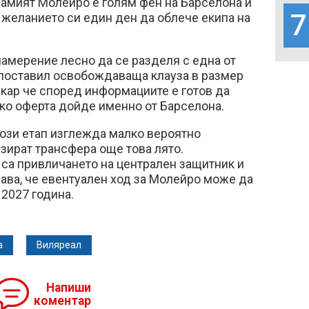
самият Молейро е голям фен на Барселона и
7
 желанието си един ден да облече екипа на
амерение лесно да се разделя с една от
 поставил освобождаваща клауза в размер
акар че според информациите е готов да
ко оферта дойде именно от Барселона.
този етап изглежда малко вероятно
зират трансфера още това лято.
 са привличането на централен защитник и
чава, че евентуален ход за Молейро може да
2027 година.
а
Виляреал
Напиши
коментар