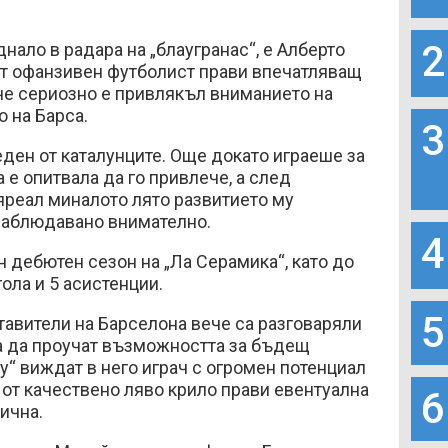
2
нало в радара на „блаугранас“, е Алберто
т офанзивен футболист прави впечатляващ
че сериозно е привлякъл вниманието на
 на Барса.
3
ден от каталунците. Още докато играеше за
 е опитвала да го привлече, а след
яреал миналото лято развитието му
наблюдавано внимателно.
4
 дебютен сезон на „Ла Серамика“, като до
ола и 5 асистенции.
5
тавители на Барселона вече са разговаряли
за да проучат възможността за бъдещ
у“ виждат в него играч с огромен потенциал
а от качествено ляво крило прави евентуална
6
ична.