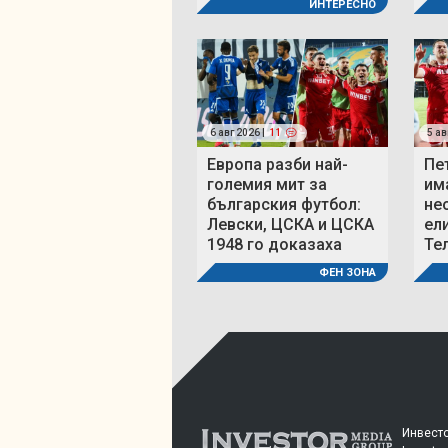
ИНТЕРЕСНО
6 авг 2026 |
11
5 ав
Европа разби най-
Пе
големия мит за
им
българския футбол:
не
Левски, ЦСКА и ЦСКА
ел
1948 го доказаха
Те
ФЕН ЗОНА
Инвесто