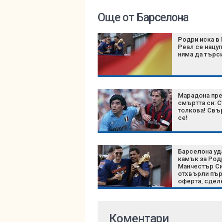
Още от Барселона
Родри иска в 
Реал се нацуп
няма да търс
Марадона пр
смъртта си: С
толкова! Свъ
се!
Барселона уд
камък за Род
Манчестър С
отхвърли пър
оферта, сдел
влиза в реши
фаза
Коментари