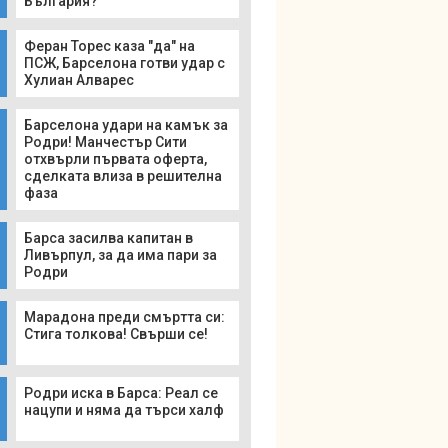
България?
Феран Торес каза "да" на
ПСЖ, Барселона готви удар с
Хулиан Алварес
Барселона удари на камък за
Родри! Манчестър Сити
отхвърли първата оферта,
сделката влиза в решителна
фаза
Барса засилва капитан в
Ливърпул, за да има пари за
Родри
Марадона преди смъртта си:
Стига толкова! Свърши се!
Родри иска в Барса: Реал се
нацупи и няма да търси халф