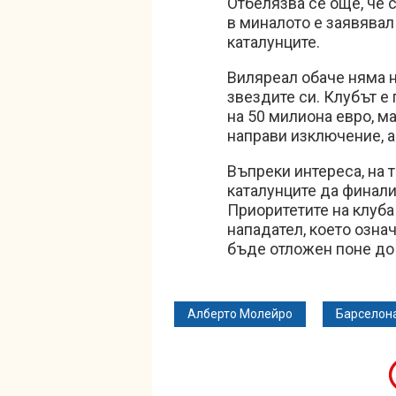
Отбелязва се още, че 
в миналото е заявявал
каталунците.
Виляреал обаче няма н
звездите си. Клубът е
на 50 милиона евро, м
направи изключение, а
Въпреки интереса, на 
каталунците да финали
Приоритетите на клуба
нападател, което озна
бъде отложен поне до 
Алберто Молейро
Барселон