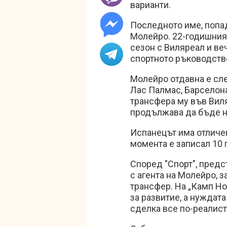
варианти.
Последното име, попад
Молейро. 22-годишния
сезон с Виляреал и ве
спортното ръководство
Молейро отдавна е сле
Лас Палмас, Барселона
трансфера му във Вил
продължава да бъде 
Испанецът има отличен
момента е записал 10 г
Според "Спорт", предс
с агента на Молейро, 
трансфер. На „Камп Но
за развитие, а нуждат
сделка все по-реалист