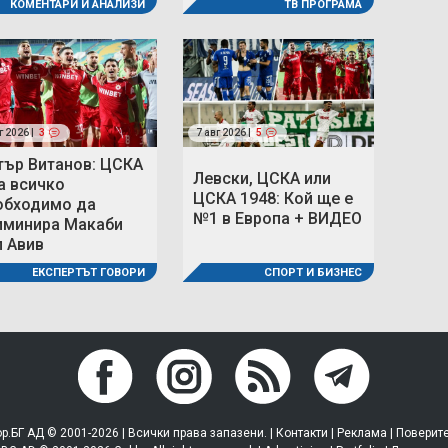
ТВ ПРОГРАМА
КОМЕНТАРИ И АНАЛИЗИ
г 2026 |
3
7 авг 2026 |
5
тър Витанов: ЦСКА
Левски, ЦСКА или
а всичко
ЦСКА 1948: Кой ще е
обходимо да
№1 в Европа + ВИДЕО
иминира Макаби
л Авив
СПОРТ И БИЗНЕС
ЕКСПЕРТЪТ ГОВОРИ
р.БГ АД © 2001-2026 | Всички права запазени. |
Контакти
|
Реклама
|
Поверит