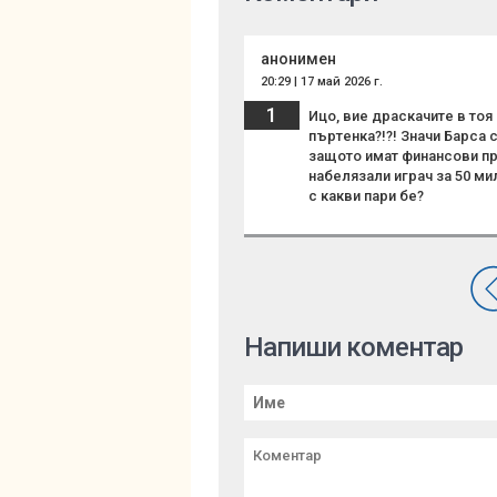
анонимен
20:29 | 17 май 2026 г.
1
Ицо, вие драскачите в тоя
пъртенка?!?! Значи Барса с
защото имат финансови пр
набелязали играч за 50 мил
с какви пари бе?
Напиши коментар