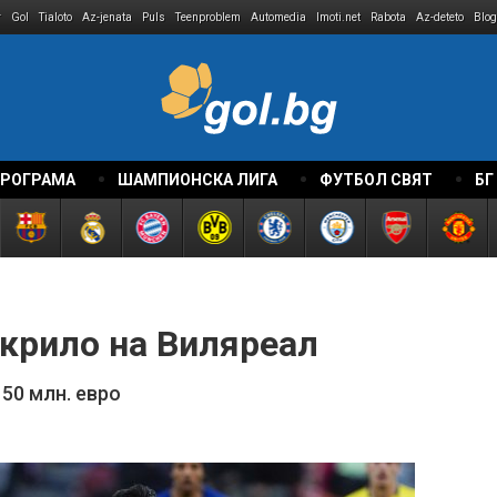
r
Gol
Tialoto
Az-jenata
Puls
Teenproblem
Automedia
Imoti.net
Rabota
Az-deteto
Blog
ПРОГРАМА
ШАМПИОНСКА ЛИГА
ФУТБОЛ СВЯТ
БГ
 крило на Виляреал
50 млн. евро