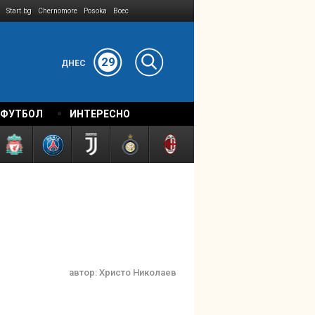
Start.bg
Chernomore
Posoka
Boec
29
ДНЕС
 ФУТБОЛ
ИНТЕРЕСНО
автор:
Христо Николаев