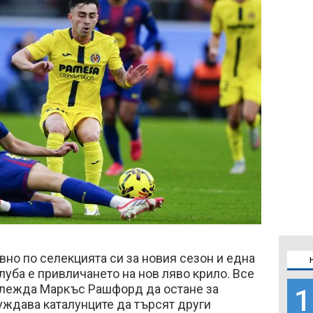
вно по селекцията си за новия сезон и една
луба е привличането на нов ляво крило. Все
глежда Маркъс Рашфорд да остане за
1
уждава каталунците да търсят други