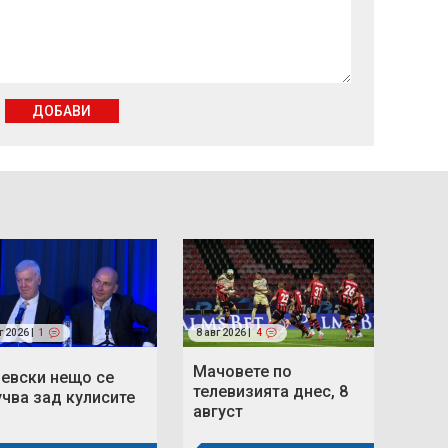
ДОБАВИ
г 2026 |
1
8 авг 2026 |
4
Мачовете по
Левски нещо се
телевизията днес, 8
учва зад кулисите
август