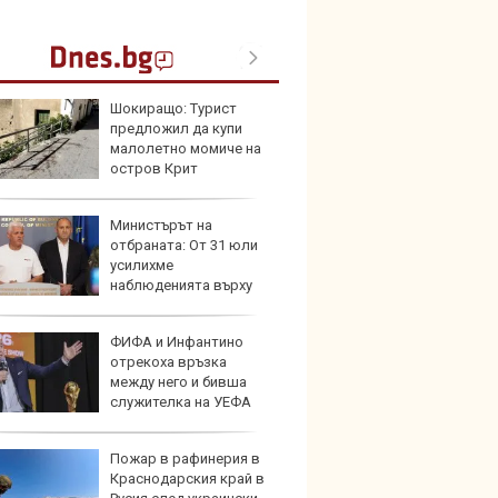
Шокиращо: Турист
Кой гу
предложил да купи
нашес
малолетно момиче на
китай
остров Крит
Министърът на
Новат
отбраната: От 31 юли
Honda
усилихме
индий
наблюденията върху
шното пространство
ФИФА и Инфантино
Опасно
отрекоха връзка
остав
между него и бивша
работ
служителка на УЕФА
Пожар в рафинерия в
По-бър
Краснодарския край в
по-пре