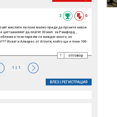
въздушно
пространство
2
0
 сайт мислите ли поне малко преди да пуснете някоя
е циггаанняяят да платят 30 мил. за Рашфорд ,
облеми и тези пари им се виждат много, но
!?!? Искат и Алварес от Атлети, който ще е поне 100-
!
отговор
ВЛЕЗ
|
РЕГИСТРАЦИЯ