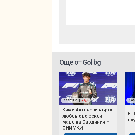
Още от Gol.bg
7 авг 2026 |
2
8 ав
Кими Антонели върти
В 
любов със секси
сл
маце на Сардиния +
СНИМКИ