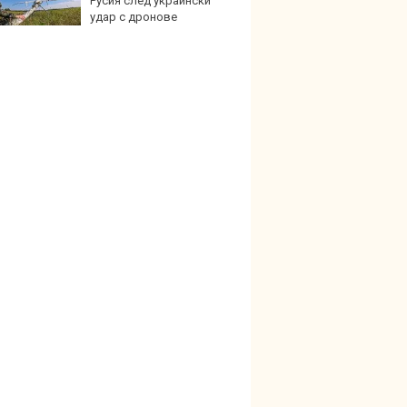
Русия след украински
Royce 
удар с дронове
коли 