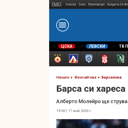
Investor
Dnes
Bloombergtv
Bulgaria On Ai
Megavselena.bg
ЦСКА
ЛЕВСКИ
ТВ 
Начало
Фенсайтове
Барселона
Барса си хареса
Алберто Молейро ще струва 
19:00 | 17 май 2026 г.