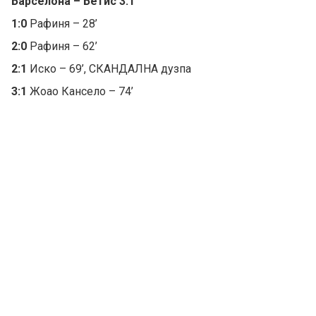
Барселона – Бетис 3:1
1:0
Рафиня – 28’
2:0
Рафиня – 62’
2:1
Иско – 69’, СКАНДАЛНА дузпа
3:1
Жоао Кансело – 74’