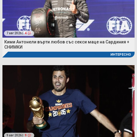
7 авг 2026 |
4
Кими Антонели върти любов със секси маце на Сардиния +
СНИМКИ
ИНТЕРЕСНО
9 авг 2026 |
9