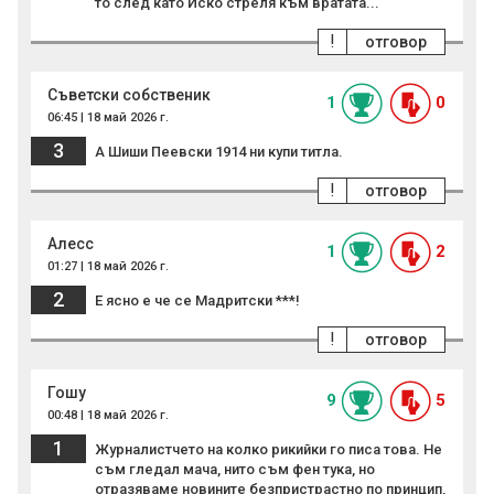
то след като Иско стреля към вратата...
!
отговор
Съветски собственик
1
0
06:45 | 18 май 2026 г.
3
А Шиши Пеевски 1914 ни купи титла.
!
отговор
Алесс
1
2
01:27 | 18 май 2026 г.
2
Е ясно е че се Мадритски ***!
!
отговор
Гошу
9
5
00:48 | 18 май 2026 г.
1
Журналистчето на колко рикийки го писа това. Не
съм гледал мача, нито съм фен тука, но
отразяваме новините безпристрастно по принцип,