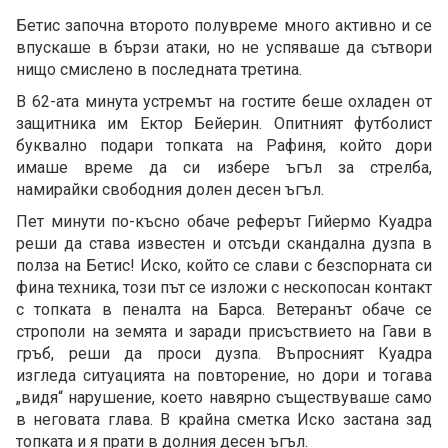
Бетис започна второто полувреме много активно и се
впускаше в бързи атаки, но не успяваше да сътвори
нищо смислено в последната третина.
В 62-ата минута устремът на гостите беше охладен от
защитника им Ектор Бейерин. Опитният футболист
буквално подари топката на Рафиня, който дори
имаше време да си избере ъгъл за стрелба,
намирайки свободния долен десен ъгъл.
Пет минути по-късно обаче реферът Гийермо Куадра
реши да става известен и отсъди скандална дузпа в
полза на Бетис! Иско, който се слави с безспорната си
фина техника, този път се изложи с нескопосан контакт
с топката в пеналта на Барса. Ветеранът обаче се
строполи на земята и заради присъствието на Гави в
гръб, реши да проси дузпа. Въпросният Куадра
изгледа ситуацията на повторение, но дори и тогава
„видя“ нарушение, което навярно съществуваше само
в неговата глава. В крайна сметка Иско застана зад
топката и я прати в долния десен ъгъл.