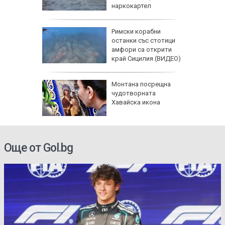
томи
наркокартел
атикът
Римски корабни
е:
останки със стотици
акти
амфори са открити
край Сицилия (ВИДЕО)
:
Монтана посрещна
ти за
чудотворната
 върху
Хавайска икона
Още от Gol.bg