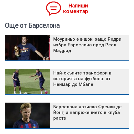
Напиши
коментар
Още от Барселона
Моуриньо е в шок: защо Родри
избра Барселона пред Реал
Мадрид
Най-скъпите трансфери в
историята на футбола: от
Неймар до Мбапе
Барселона натиска Френки де
Йонг, а напрежението в клуба
расте