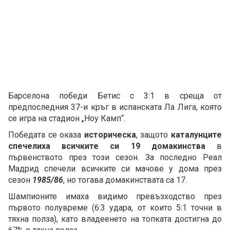
Барселона победи Бетис с 3:1 в среща от
предпоследния 37-и кръг в испанската Ла Лига, която
се игра на стадион „Ноу Камп“.
Победата се оказа
историческа
, защото
каталунците
спечелиха всичките си 19 домакинства
в
първенството през този сезон. За последно Реал
Мадрид спечели всичките си мачове у дома през
сезон
1985/86
, но тогава домакинствата са 17.
Шампионите имаха видимо превъзходство през
първото полувреме (6:3 удара, от които 5:1 точни в
тяхна полза), като владеенето на топката достигна до