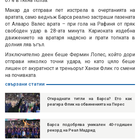
67% в тяхна полза.
Макар да отправи пет изстрела в очертанията на
вратата, само веднъж Барса реално застраши пазената
от Алваро Валес врата – при гола на Рафиня от пряк
свободен удар в 28-ата минута. Кариоката издебна
движението на вратаря надясно и прати топката в
долния ляв ъгъл.
Изключително деен беше Фермин Лопес, който дори
отправи няколко точни удара, но като цяло беше
лишен от акуратност и треньорът Ханзи Флик го смени
на почивката.
свързани статии
Откраднати титли на Барса? Ето как
реагира Флик на обвиненията на Перес
Барса подобрява уникален 40-годишен
рекорд на Реал Мадрид