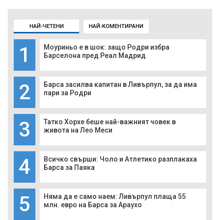
НАЙ-ЧЕТЕНИ
НАЙ-КОМЕНТИРАНИ
1
Моуриньо е в шок: защо Родри избра
Барселона пред Реал Мадрид
2
Барса засилва капитан в Ливърпул, за да има
пари за Родри
3
Татко Хорхе беше най-важният човек в
живота на Лео Меси
4
Всичко свърши: Чоло и Атлетико разплакаха
Барса за Паяка
5
Няма да е само наем: Ливърпул плаща 55
млн. евро на Барса за Араухо