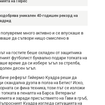
нията на Перес
подобрява уникален 40-годишен рекорд на
Мадрид
 полувреме много активно и се впускаше в
пяваше да сътвори нищо смислено в
мът на гостите беше охладен от защитника
тният футболист буквално подари топката на
аше време да си избере ъгъл за стрелба,
долен десен ъгъл.
обаче реферът Гийермо Куадра реши да
и скандална дузпа в полза на Бетис! Иско,
орната си фина техника, този път се изложи
 топката в пеналта на Барса. Ветеранът
емята и заради присъствието на Гави в гръб,
Въпросният Куадра изгледа ситуацията на