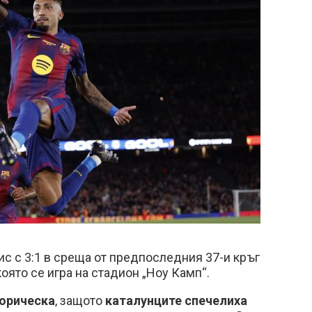
с с 3:1 в среща от предпоследния 37-и кръг
която се игра на стадион „Ноу Камп“.
орическа
, защото
каталунците спечелиха