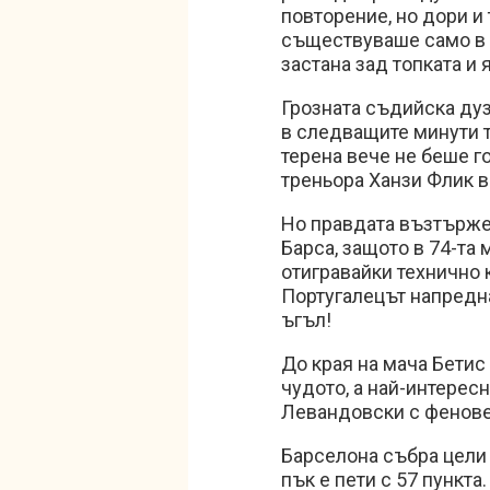
повторение, но дори и
съществуваше само в н
застана зад топката и 
Грозната съдийска дуз
в следващите минути т
терена вече не беше г
треньора Ханзи Флик в
Но правдата възтърже
Барса, защото в 74-та 
отигравайки технично 
Португалецът напредна
ъгъл!
До края на мача Бетис
чудото, а най-интерес
Левандовски с феновет
Барселона събра цели 
пък е пети с 57 пункта.