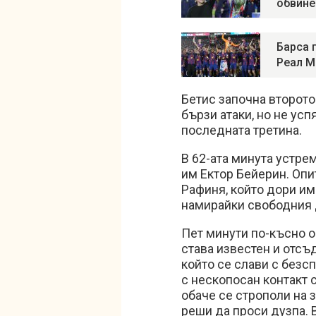
обвине
Барса 
Реал 
Бетис започна второто
бързи атаки, но не ус
последната третина.
В 62-ата минута устре
им Ектор Бейерин. Опи
Рафиня, който дори им
намирайки свободния 
Пет минути по-късно 
става известен и отсъд
който се слави с безсп
с нескопосан контакт с
обаче се строполи на з
реши да проси дузпа. 