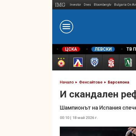
Investor
Dnes
Bloombergtv
Bulgaria On Ai
Megavselena.bg
ЦСКА
ЛЕВСКИ
ТВ 
Начало
Фенсайтове
Барселона
И скандален реф
Шампионът на Испания спечел
00:10 | 18 май 2026 г.