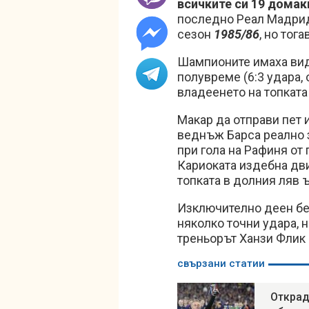
всичките си 19 дома
последно Реал Мадрид
сезон
1985/86
, но тог
Шампионите имаха ви
полувреме (6:3 удара, о
владеенето на топката
Макар да отправи пет и
веднъж Барса реално з
при гола на Рафиня от 
Кариоката издебна дв
топката в долния ляв 
Изключително деен бе
няколко точни удара, 
треньорът Ханзи Флик 
свързани статии
Открад