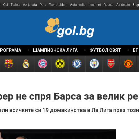
r
Gol
Tialoto
Az-jenata
Puls
Teenproblem
Automedia
Imoti.net
Rabota
Az-deteto
Blog
ПРОГРАМА
ШАМПИОНСКА ЛИГА
ФУТБОЛ СВЯТ
БГ
ер не спря Барса за велик ре
и всичките си 19 домакинства в Ла Лига през този