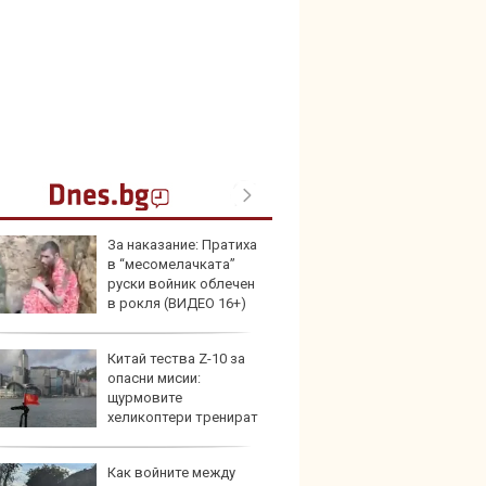
За наказание: Пратиха
Герма
в “месомелачката”
Ferrari
руски войник облечен
в рокля (ВИДЕО 16+)
Китай тества Z-10 за
Дори 
опасни мисии:
върху
щурмовите
загуб
хеликоптери тренират
и под радара
Как войните между
Защо 