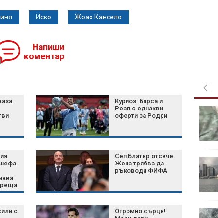
иня
Иско
Жоао Кансело
Напиши
коментар
каза
Куриоз: Барса и
Реал с еднакви
Шум, бетон и жеги: Как
тви
оферти за Родри
животните се
променят, за да
оцелеят сред хората?
ния
Сеп Блатер отсече:
Късна емисия
 шефа
Жена трябва да
ръководи ФИФА
иква
среща
полет
сили с
Огромно сърце!
Късна емисия