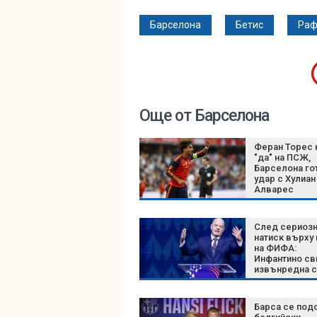
Барселона
Бетис
Раф
Още от Барселона
Феран Торес 
"да" на ПСЖ,
Барселона го
удар с Хулиан
Алварес
След сериоз
натиск върху
на ФИФА:
Инфантино св
извънредна 
на върха на
футбола
Барса се под