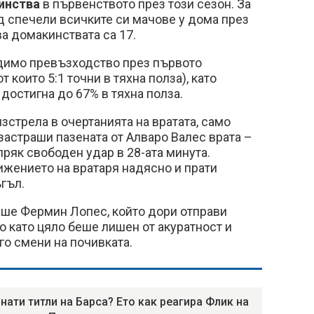
кинства
в първенството през този сезон. За
 спечели всичките си мачове у дома през
ава домакинствата са 17.
димо превъзходство през първото
т които 5:1 точни в тяхна полза), като
 достигна до 67% в тяхна полза.
зстрела в очертанията на вратата, само
астраши пазената от Алваро Валес врата –
пряк свободен удар в 28-ата минута.
ижението на вратаря надясно и прати
ъгъл.
ше Фермин Лопес, който дори отправи
но като цяло беше лишен от акуратност и
го смени на почивката.
нати титли на Барса? Ето как реагира Флик на