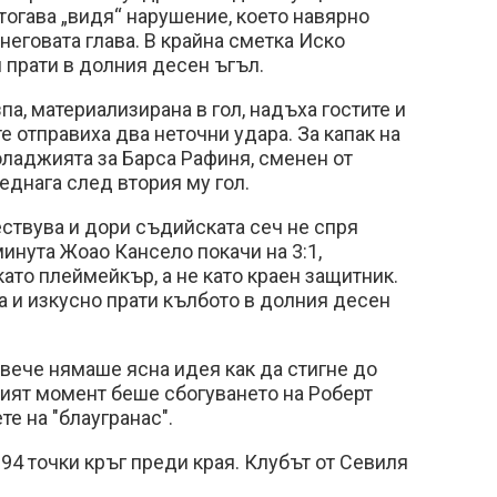
 тогава „видя“ нарушение, което навярно
еговата глава. В крайна сметка Иско
я прати в долния десен ъгъл.
па, материализирана в гол, надъха гостите и
е отправиха два неточни удара. За капак на
оладжията за Барса Рафиня, сменен от
еднага след втория му гол.
ствува и дори съдийската сеч не спря
минута Жоао Кансело покачи на 3:1,
като плеймейкър, а не като краен защитник.
 и изкусно прати кълбото в долния десен
 вече нямаше ясна идея как да стигне до
ният момент беше сбогуването на Роберт
е на "блаугранас".
94 точки кръг преди края. Клубът от Севиля