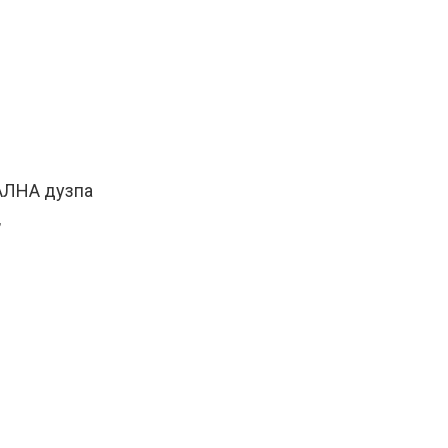
1
АЛНА дузпа
’