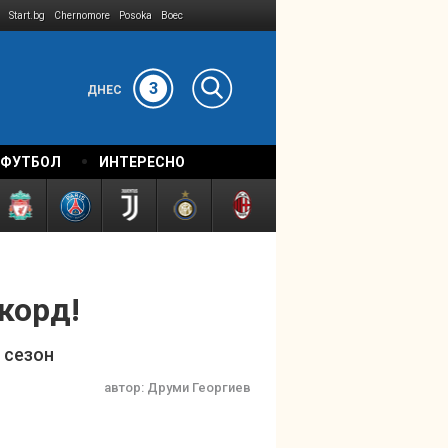
Start.bg
Chernomore
Posoka
Boec
3
ДНЕС
 ФУТБОЛ
ИНТЕРЕСНО
корд!
 сезон
автор:
Друми Георгиев