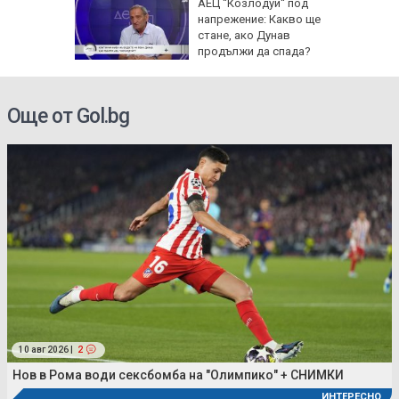
a!" до
АЕЦ “Козлодуй“ под
 Холивуд
напрежение: Какво ще
на
стане, ако Дунав
ция
продължи да спада?
Още от Gol.bg
10 авг 2026 |
2
Нов в Рома води сексбомба на "Олимпико" + СНИМКИ
ИНТЕРЕСНО