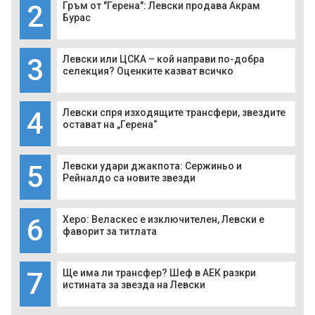
2
Гръм от "Герена": Левски продава Акрам
Бурас
3
Левски или ЦСКА – кой направи по-добра
селекция? Оценките казват всичко
4
Левски спря изходящите трансфери, звездите
остават на „Герена“
5
Левски удари джакпота: Сержиньо и
Рейналдо са новите звезди
6
Херо: Веласкес е изключителен, Левски е
фаворит за титлата
7
Ще има ли трансфер? Шеф в АЕК разкри
истината за звезда на Левски