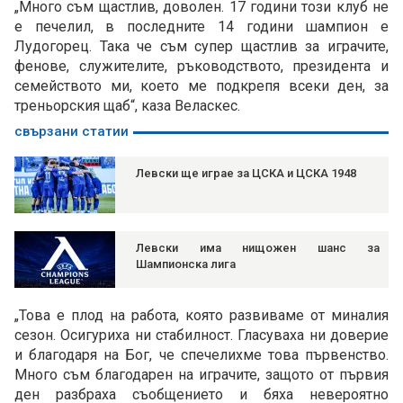
„Много съм щастлив, доволен. 17 години този клуб не
е печелил, в последните 14 години шампион е
Лудогорец. Така че съм супер щастлив за играчите,
фенове, служителите, ръководството, президента и
семейството ми, което ме подкрепя всеки ден, за
треньорския щаб“, каза Веласкес.
свързани статии
Левски ще играе за ЦСКА и ЦСКА 1948
Левски има нищожен шанс за
Шампионска лига
„Това е плод на работа, която развиваме от миналия
сезон. Осигуриха ни стабилност. Гласуваха ни доверие
и благодаря на Бог, че спечелихме това първенство.
Много съм благодарен на играчите, защото от първия
ден разбраха съобщението и бяха невероятно