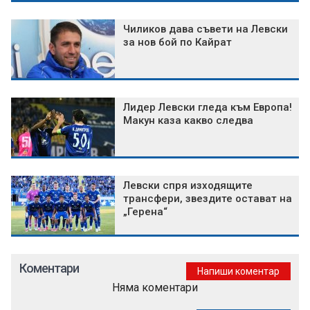
Чиликов дава съвети на Левски
за нов бой по Кайрат
Лидер Левски гледа към Европа!
Макун каза какво следва
Левски спря изходящите
трансфери, звездите остават на
„Герена“
Коментари
Напиши коментар
Няма коментари