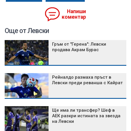
Напиши
коментар
Още от Левски
Гръм от "Герена": Левски
продава Акрам Бурас
Рейналдо размаха пръст в
Левски преди реванша с Кайрат
Ще има ли трансфер? Шеф в
АЕК разкри истината за звезда
на Левски