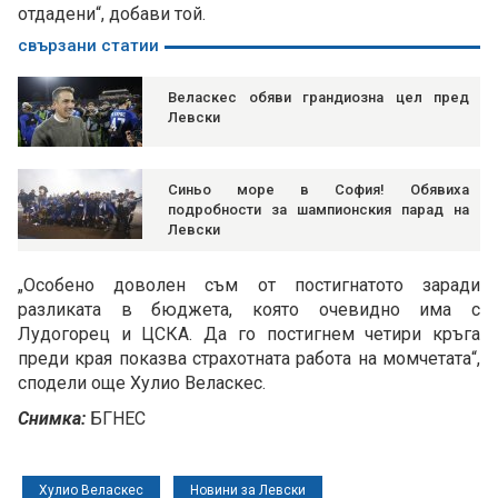
отдадени“, добави той.
свързани статии
Веласкес обяви грандиозна цел пред
Левски
Синьо море в София! Обявиха
подробности за шампионския парад на
Левски
„Особено доволен съм от постигнатото заради
разликата в бюджета, която очевидно има с
Лудогорец и ЦСКА. Да го постигнем четири кръга
преди края показва страхотната работа на момчетата“,
сподели още Хулио Веласкес.
Снимка:
БГНЕС
Хулио Веласкес
Новини за Левски