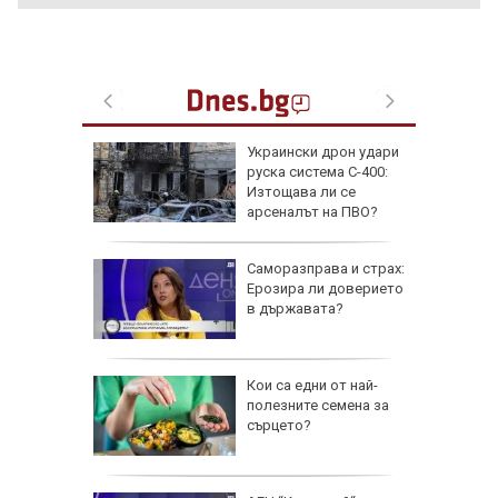
ийството
Украински дрон удари
о бях
руска система С-400:
исоката
Изтощава ли се
арсеналът на ПВО?
като
Саморазправа и страх:
агедиите
Ерозира ли доверието
Радомир:
в държавата?
 е
труса в
Кои са едни от най-
й-малко
полезните семена за
 болница
сърцето?