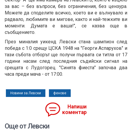
за вас – без въпроси, без ограничения, без цензура.
Можете да споделите всичко, което ви е вълнувало и
радвало, любимите ви мигове, както и най-тежките ви
моменти. Думата е ваша!", се казва още в
съобщението.
През миналия уикенд Левски стана шампион след
победа с 1:0 срещу ЦСКА 1948 на "Георги Аспарухов" и
тази събота отборът ще получи първата си титла от 17
години насам след последния съдийски сигнал на
срещата с Лудогорец. "Синята фиеста" започва два
часа преди мача - от 17:00.
Новини за Левски
фенове
Напиши
коментар
Още от Левски