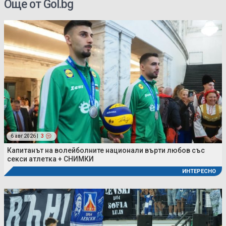
Още от Gol.bg
6 авг 2026 |
3
Капитанът на волейболните национали върти любов със
секси атлетка + СНИМКИ
ИНТЕРЕСНО