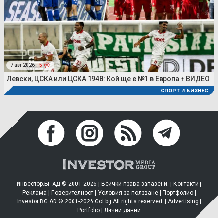
7 авг 2026 |
5
Левски, ЦСКА или ЦСКА 1948: Кой ще е №1 в Европа + ВИДЕО
СПОРТ И БИЗНЕС
Инвестор.БГ АД © 2001-2026 | Всички права запазени. |
Контакти
|
Реклама
|
Поверителност
|
Условия за ползване
|
Портфолио
|
Investor.BG AD © 2001-2026 Gol.bg All rights reserved. |
Advertising
|
Portfolio
|
Лични данни