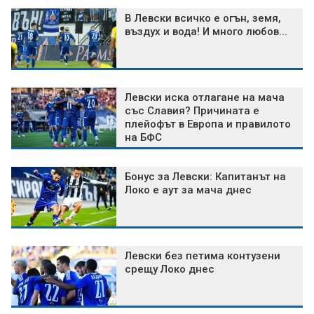
В Левски всичко е огън, земя,
въздух и вода! И много любов...
Левски иска отлагане на мача
със Славия? Причината е
плейофът в Европа и правилото
на БФС
Бонус за Левски: Капитанът на
Локо е аут за мача днес
Левски без петима контузени
срещу Локо днес