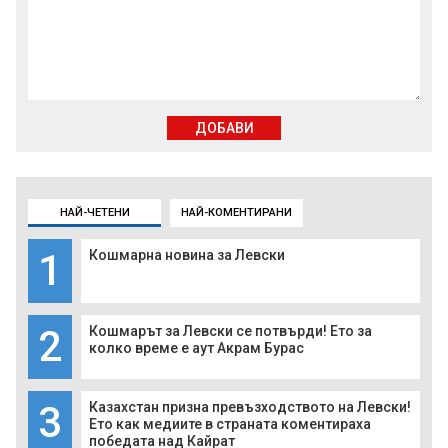
ДОБАВИ
НАЙ-ЧЕТЕНИ
НАЙ-КОМЕНТИРАНИ
1
Кошмарна новина за Левски
2
Кошмарът за Левски се потвърди! Ето за
колко време е аут Акрам Бурас
3
Казахстан призна превъзходството на Левски!
Ето как медиите в страната коментираха
победата над Кайрат