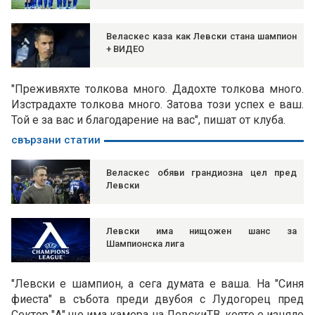
Веласкес каза как Левски стана шампион
+ ВИДЕО
"Преживяхте толкова много. Дадохте толкова много.
Изстрадахте толкова много. Затова този успех е ваш.
Той е за вас и благодарение на вас", пишат от клуба.
свързани статии
Веласкес обяви грандиозна цел пред
Левски
Левски има нищожен шанс за
Шампионска лига
"Левски е шампион, а сега думата е ваша. На "Синя
фиеста" в събота преди двубоя с Лудогорец пред
Сектор "А" ще има камера на ЛевскиТВ, която е изцяло