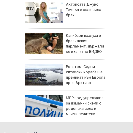
жертви
Актрисата Джуно
та в
Темпъл е сключила
ях пред
брак
, когато
Капибари нахлуха в
за
бразилския
есена
парламент, държали
,
се възпитно ВИДЕО
 стои
одини
Росатом: Седем
, ритало
китайски кораба ще
ахне
преминат към Европа
а детето
през Арктика
Куче
МВР предупреждава
ина си,
за измамни схеми с
сно
родопски села и
сата и
мними лечители