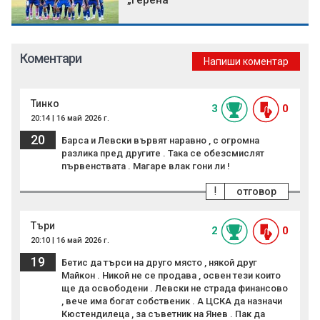
„Герена“
Коментари
Напиши коментар
Тинко
3
0
20:14 | 16 май 2026 г.
20
Барса и Левски вървят наравно , с огромна
разлика пред другите . Така се обезсмислят
първенствата . Магаре влак гони ли !
!
отговор
Търи
2
0
20:10 | 16 май 2026 г.
19
Бетис да търси на друго място , някой друг
Майкон . Никой не се продава , освен тези които
ще да освободени . Левски не страда финансово
, вече има богат собственик . А ЦСКА да назначи
Кюстендилеца , за съветник на Янев . Пак да