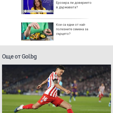
й-малко
Ерозира ли доверието
 болница
в държавата?
a!" до
Кои са едни от най-
 Холивуд
полезните семена за
на
сърцето?
ция
Още от Gol.bg