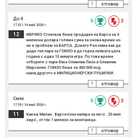
!
отговор
До 4
5
2
17:33 | 14 май 2026 г.
12
ИБРИКО Стоичков беше продаден на Барса за 4
милиона долара голяма сума за онова време но
не е проблем за БАРСА. Докато Рен няма как да
даде тия пари за ГОМЗО и да търка пейката цяла
година с едва 13 минути игра. По това време
отборите с пари бяха Олимпик Лион и Олимпик
Марсилия. ГОМЗО беше за 400 000 под
наем,другото е МИЛИЦИОНЕРСКИ ПУШИЛКИ.
!
отговор
Смях
5
2
17:29 | 14 май 2026 г.
11
Какъв Милан . Барселона напира за него . 20 мил
евро , от тях 1 милион за монтанеца .
!
отговор