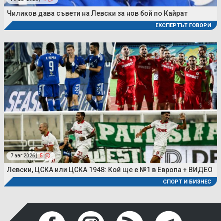
Чиликов дава съвети на Левски за нов бой по Кайрат
ЕКСПЕРТЪТ ГОВОРИ
7 авг 2026 |
5
Левски, ЦСКА или ЦСКА 1948: Кой ще е №1 в Европа + ВИДЕО
СПОРТ И БИЗНЕС