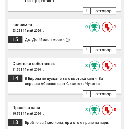
тая игра, готин :)
!
отговор
анонимен
0
1
23:25 | 14 май 2026 г.
15
До: До 4Болен мозък :)))
!
отговор
Съветски собственик
3
1
21:55 | 14 май 2026 г.
14
В Европа не пускат със съветски кинти. За
справка Абранович от Съветска Чукотка.
!
отговор
Пране на пари
3
0
18:55 | 14 май 2026 г.
13
Брой го за 2 милиона, другото е пране на пари.