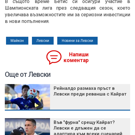
В същото време Бетис си осигури участие в
Шампионската лига през следващия сезон, което
увеличава възможностите им за сериозни инвестиции
в нови попълнения.
Майкон
Левски
Новини за Левски
Напиши
коментар
Още от Левски
Рейналдо размаха пръст в
Левски преди реванша с Кайрат
Във "фурна" срещу Кайрат?
Левски е длъжен да се
адаптира към всеки сценарий