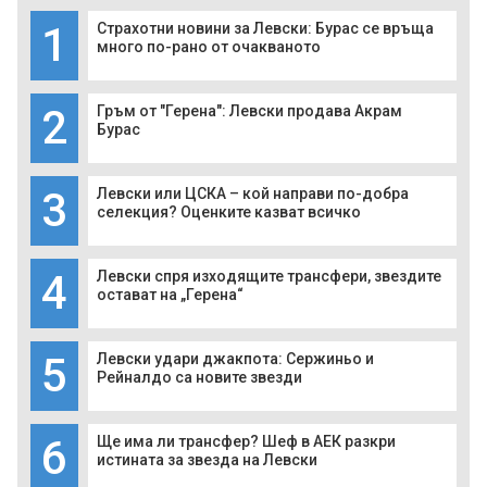
1
Страхотни новини за Левски: Бурас се връща
много по-рано от очакваното
2
Гръм от "Герена": Левски продава Акрам
Бурас
3
Левски или ЦСКА – кой направи по-добра
селекция? Оценките казват всичко
4
Левски спря изходящите трансфери, звездите
остават на „Герена“
5
Левски удари джакпота: Сержиньо и
Рейналдо са новите звезди
6
Ще има ли трансфер? Шеф в АЕК разкри
истината за звезда на Левски