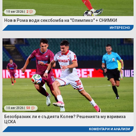
10 авг 2026 |
2
Нов в Рома води сексбомба на "Олимпико" + СНИМКИ
ИНТЕРЕСНО
10 авг 2026 |
50
Безобразник ли е съдията Колев? Решенията му взривиха
ЦСКА
КОМЕНТАРИ И АНАЛИЗИ