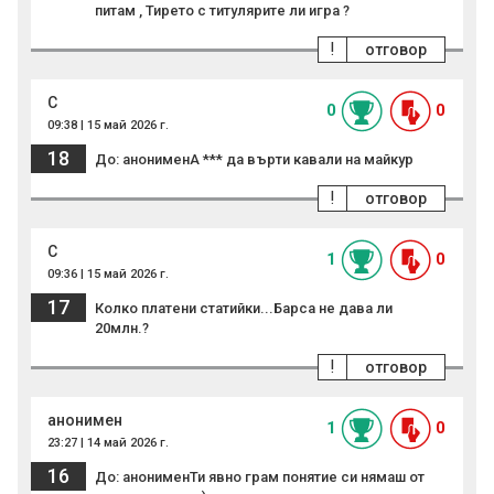
питам , Тирето с титулярите ли игра ?
!
отговор
С
0
0
09:38 | 15 май 2026 г.
18
До: анонименА *** да върти кавали на майкур
!
отговор
С
1
0
09:36 | 15 май 2026 г.
17
Колко платени статийки...Барса не дава ли
20млн.?
!
отговор
анонимен
1
0
23:27 | 14 май 2026 г.
16
До: анонименТи явно грам понятие си нямаш от