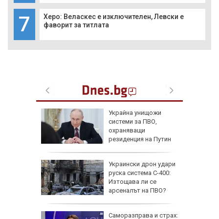
7
Херо: Веласкес е изключителен, Левски е
фаворит за титлата
ийството
Украйна унищожи
о бях
системи за ПВО,
исоката
охраняващи
резиденция на Путин
като
Украински дрон удари
агедиите
руска система С-400:
Радомир:
Изтощава ли се
 е
арсеналът на ПВО?
труса в
Саморазправа и страх: