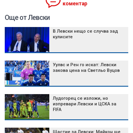
коментар
Още от Левски
В Левски нещо се случва зад
кулисите
Уулвс и Рен го искат: Левски
закова цена на Светльо Вуцов
Лудогорец се изложи, но
изпревари Левски и ЦСКА за
FIFA
Щастие за Левски: Майкон ще