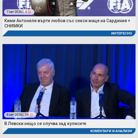
7 авг 2026 |
4
Кими Антонели върти любов със секси маце на Сардиния +
СНИМКИ
ИНТЕРЕСНО
8 авг 2026 |
34
В Левски нещо се случва зад кулисите
КОМЕНТАРИ И АНАЛИЗИ