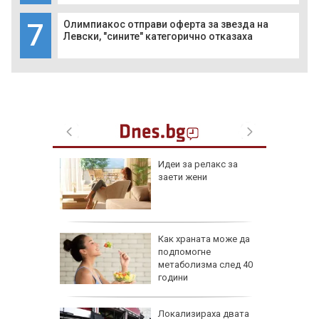
7
Олимпиакос отправи оферта за звезда на
Левски, "сините" категорично отказаха
езопасно
Идеи за релакс за
рлеж
заети жени
равим,
Как храната може да
ичната
подпомогне
жбина
метаболизма след 40
години
артофи
Локализираха двата