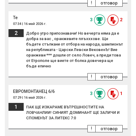
!
отговор
Те
3
2
07:34 | 16 май 2026 г.
2
Добро утро припознавачи! Но вечерта няма да е
добра за вас , оранжевите плъхххове. Ще
бъдете стъпкани от отбора на народа, шампионът
на републиката - Царски Левски ВековенЪ! Вие
оранжеви *** дошли от село Ловеч, а преди това
от Етрополе ще виете от болка довечера ще
бъде епично
!
отговор
ЕВРОМОНТАНЕЦ 6/6
3
1
07:29 | 16 май 2026 г.
1
ПАК ЩЕ ИЗКАРАМЕ ВЪТРЕШНОСТИТЕ НА
ЛОВЧАНЛИИ! СИНИЯТ ДОМИНАНТ ЩЕ ЗАЛИЧИ И
СПОМЕНЪТ ЗА ЛИТЕКС 7:0
!
отговор