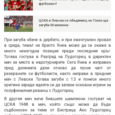
футболист!
ЦСКА и Левски се обединиха, но Гонзо ще
загуби 30 милиона
При загуба обаче в дербито, и при евентуален провал
в сряда, тимът на Христо Янев може да се окаже в
много неизгодна позиция преди последния кръг.
Тогава гостува в Разград на Лудогорец в директен
мач за място в евротурнирите. Сега Янев е изправен
пред дилемата дали отново да пусне част от
резервните си футболисти, както направи в предния
мач с Левски. Тогава загуби с 1:3 и понесе много
критики заради идеята си да запази основни играчи за
полуфиналния реванш с Лудогорец.
В другия мач вече бившите шампиони гостуват на
ЦСКА 1948 в мач, който също може да бъде
съдбоносен за тима от Бистрица. Ако Лудогорец