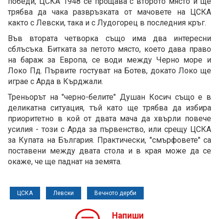
победи, ЦСКА 1948 се прощава с второто място и ще
трябва да чака развръзката от мачовете на ЦСКА
както с Левски, така и с Лудогорец в последния кръг.
Във втората четворка също има два интересни
сблъсъка. Битката за петото място, което дава право
на бараж за Европа, се води между Черно море и
Локо Пд. Първите гостуват на Ботев, докато Локо ще
играе с Арда в Кърджали.
Треньорът на "черно-белите" Душан Косич също е в
деликатна ситуация, тъй като ще трябва да избира
приоритетно в кой от двата мача да хвърли повече
усилия - този с Арда за първенство, или срещу ЦСКА
за Купата на България. Практически, "смърфовете" са
поставени между двата стола и в края може да се
окаже, че ще паднат на земята.
ЦСКА
Левски
Вечното дерби
Напиши