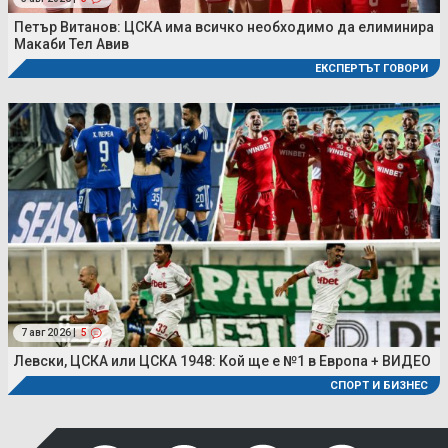
Петър Витанов: ЦСКА има всичко необходимо да елиминира
Макаби Тел Авив
ЕКСПЕРТЪТ ГОВОРИ
7 авг 2026 |
5
Левски, ЦСКА или ЦСКА 1948: Кой ще е №1 в Европа + ВИДЕО
СПОРТ И БИЗНЕС