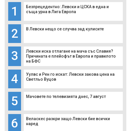
1
Безпрецедентно: Левски и ЦСКА в една и
съща урна в Лига Европа
2
В Левски нещо се случва зад кулисите
3
Левски иска отлагане на мача със Славия?
Причината е плейофът в Европа и правилото
на БФС
4
Уулвс и Рен го искат: Левски закова цена на
Светльо Вуцов
5
Мачовете по телевизията днес, 7 август
6
Веласкес разкри защо Левски бие всички
наред