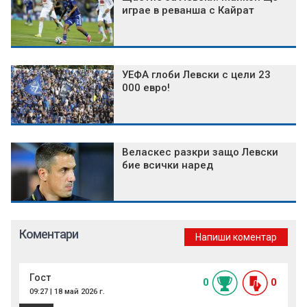
играе в реванша с Кайрат
УЕФА глоби Левски с цели 23
000 евро!
Веласкес разкри защо Левски
бие всички наред
Коментари
Напиши коментар
Гост
0
0
09:27 | 18 май 2026 г.