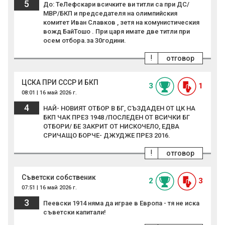
5
До: ТеЛефскари всичките ви титли са при ДС/
МВР/БКП и председателя на олимпийския
комитет Иван Славков , зетя на комунистическия
вожд БайТошо . При царя имате две титли при
осем отбора.за 30години.
!
отговор
ЦСКА ПРИ СССР И БКП
3
1
08:01 | 16 май 2026 г.
4
НАЙ- НОВИЯТ ОТБОР В БГ, СЪЗДАДЕН ОТ ЦК НА
БКП ЧАК ПРЕЗ 1948 /ПОСЛЕДЕН ОТ ВСИЧКИ БГ
ОТБОРИ/ БЕ ЗАКРИТ ОТ НИСКОЧЕЛО, ЕДВА
СРИЧАЩО БОРЧЕ- ДЖУДЖЕ ПРЕЗ 2016.
!
отговор
Съветски собственик
2
3
07:51 | 16 май 2026 г.
3
Пеевски 1914 няма да играе в Европа - тя не иска
съветски капитали!