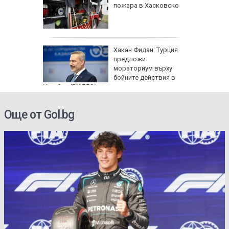
кашкавал
пожара в Хасковско
: Как да
Хакан Фидан: Турция
пасните
предложи
мораториум върху
бойните действия в
Украйна (ВИДЕО)
Още от Gol.bg