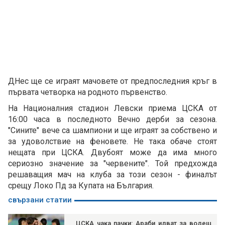
ДНес ще се играят мачовете от предпоследния кръг в
първата четворка на родното първенство.
На Националния стадион Левски приема ЦСКА от
16:00 часа в последното Вечно дерби за сезона.
"Сините" вече са шампиони и ще играят за собствено и
за удоволствие на феновете. Не така обаче стоят
нещата при ЦСКА. Двубоят може да има много
сериозно значение за "червените". Той предхожда
решаващия мач на клуба за този сезон - финалът
срещу Локо Пд за Купата на България.
свързани статии
ЦСКА чака пачки: Араби идват за водещ