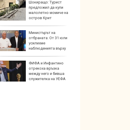
Шокиращо: Турист
Новат
предложил да купи
Honda
малолетно момиче на
индий
остров Крит
Министърът на
Опасно
отбраната: От 31 юли
остав
усилихме
работ
наблюденията върху
шното пространство
ФИФА и Инфантино
По-бър
отрекоха връзка
по-пре
между него и бивша
Royce 
служителка на УЕФА
коли 