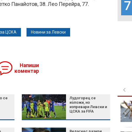
7
тко Панайотов, 38. Лео Перейра, 77.
 за ЦСКА
Новини за Левски
Напиши
коментар
о се
Лудогорец се
изложи, но
Ален - "ловецът на
изпревари Левски и
педофили": "Заловили
ЦСКА за FIFA
сме 200, осъдените се
броят на пръстите"
о
Веласкес разкри