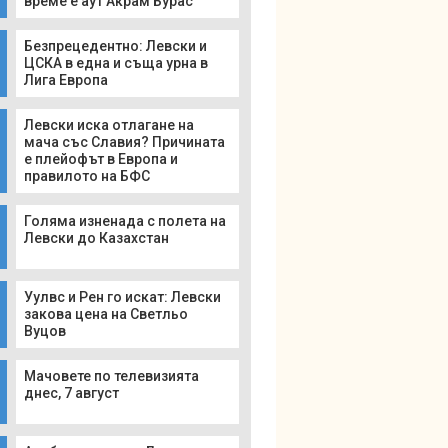
време е аут Акрам Бурас
Безпрецедентно: Левски и
ЦСКА в една и съща урна в
Лига Европа
Левски иска отлагане на
мача със Славия? Причината
е плейофът в Европа и
правилото на БФС
Голяма изненада с полета на
Левски до Казахстан
Уулвс и Рен го искат: Левски
закова цена на Светльо
Вуцов
Мачовете по телевизията
днес, 7 август