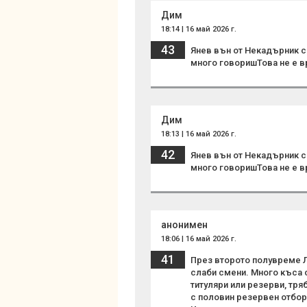
Дим
18:14 | 16 май 2026 г.
43
Янев вън от Некадърник си
много говоришТова не е вр
Дим
18:13 | 16 май 2026 г.
42
Янев вън от Некадърник си
много говоришТова не е вр
анонимен
18:06 | 16 май 2026 г.
41
През второто полувреме 
слаби смени. Много къса с
титуляри или резерви, тря
с половин резервен отбор в