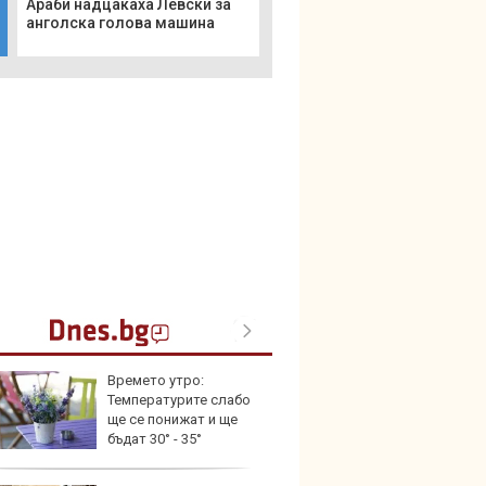
Араби надцакаха Левски за
анголска голова машина
Времето утро:
Кой гу
Температурите слабо
нашес
ще се понижат и ще
китай
бъдат 30° - 35°