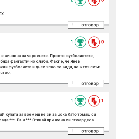
ЕХ
!
отговор
1
0
 е виновна на червените. Просто футболистите,
 бяха фантастично слаби. Факт е, че Янев
ви футболисти и днес ясно се видя, че в тоя скъп
ство.
!
отговор
1
1
И купата за вземеш не си за цска Като томаш си
аца ***. Вън *** Отивай при жена си стюардеса
!
отговор