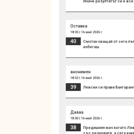
Иначе резултатът си е вс
Оставка
18:05 | 16 май 2026 г.
40
Смотан хващай от сега път
избегаш
анонимен
18:02 | 16 май 2026 г.
39
Левски си прави Бангаранг
Даааа
18:00 | 16 май 2026 г.
38
Предишния мач когато Левс
със резервите ,а сега ка