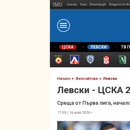
Investor
Dnes
Bloombergtv
Bulgaria On Ai
Megavselena.bg
ЦСКА
ЛЕВСКИ
ТВ 
Начало
Фенсайтове
Левски
Левски - ЦСКА 2
Среща от Първа лига, начало
17:55 | 16 май 2026 г.