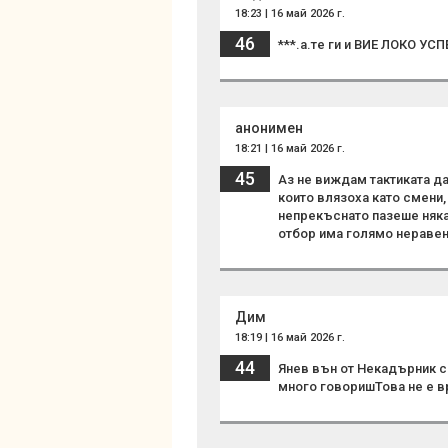
18:23 | 16 май 2026 г.
46
***.а.те ги и ВИЕ ЛОКО УСП
анонимен
18:21 | 16 май 2026 г.
45
Аз не виждам тактиката да
които влязоха като смени,
непрекъснато пазеше някак
отбор има голямо неравен
Дим
18:19 | 16 май 2026 г.
44
Янев вън от Некадърник си
много говоришТова не е вр