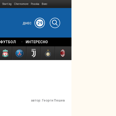
Start.bg
Chernomore
Posoka
Boec
29
ДНЕС
 ФУТБОЛ
ИНТЕРЕСНО
автор:
Георги Пешев