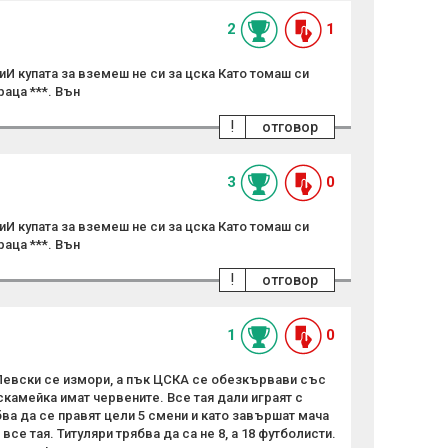
2
1
И купата за вземеш не си за цска Като томаш си
аца ***. Вън
!
отговор
3
0
И купата за вземеш не си за цска Като томаш си
аца ***. Вън
!
отговор
1
0
Левски се измори, а пък ЦСКА се обезкървави със
камейка имат червените. Все тая дали играят с
бва да се правят цели 5 смени и като завършат мача
се тая. Титуляри трябва да са не 8, а 18 футболисти.