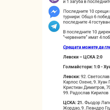
и 1 загуба в последни
Последните 10 срещи 
турнири: Общо 6 победи
последните 4 гостуван
В последните 10 дирек
"червените" имат 4 по
Срещата можете да гл
Левски – ЦСКА 2:0
Голмайстори: 1:0 - Хуа
Левски:
92.
Светослав 
Карлос Охене, 9. Хуан П
Кристиан Димитров, 70
99. Радослав Кирилов
ЦСКА: 21.
Фьодор Лапоу
Жордао, 9. Леандро Год