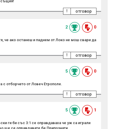
е същия!
!
отговор
2
0
я, че ако останеш и паднем от Локо не мош свари да
!
отговор
5
0
а с отборчето от Ловеч Етрополе.
!
отговор
5
1
ки ги би със 3:1 се оправдаваха че уж са играли
кво ще се оправдавате бе Припознати.