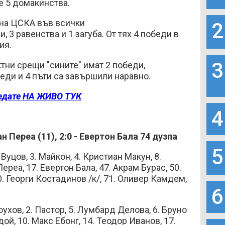
те 5 домакинства.
на ЦСКА във всички
2
, 3 равенства и 1 загуба. От тях 4 победи в
ия.
3
тни срещи "сините" имат 2 победи,
беди и 4 пъти са завършили наравно.
едате НА ЖИВО ТУК
4
н Переа (11), 2:0 - Евертон Бала 74 дузпа
5
Вуцов, 3. Майкон, 4. Кристиан Макун, 8.
ереа, 17. Евертон Бала, 47. Акрам Бурас, 50.
. Георги Костадинов /к/, 71. Оливер Камдем,
6
хов, 2. Пастор, 5. Лумбард Делова, 6. Бруно
ой, 10. Макс Ебонг, 14. Теодор Иванов, 17.