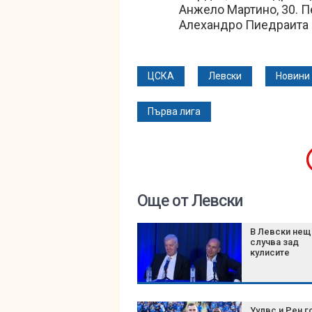
Анжело Мартино, 30. Пе
Алехандро Пиедраита
ЦСКА
Левски
Новини
Първа лига
Още от Левски
В Левски нещ
случва зад
кулисите
Уулвс и Рен г