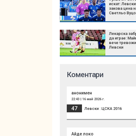
искат: Левски
закова цена н
Светльо Вуцо
Лекарска заб
да играе: Май
вече тревож
Левски
Коментари
анонимен
22:43 | 16 май 2026 г.
47
Левски : ЦСКА 2016
Айде локо