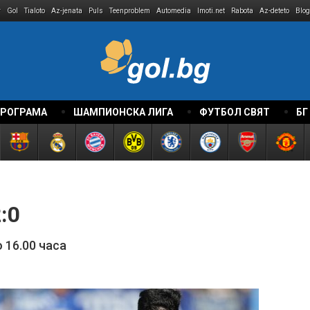
r
Gol
Tialoto
Az-jenata
Puls
Teenproblem
Automedia
Imoti.net
Rabota
Az-deteto
Blog
ПРОГРАМА
ШАМПИОНСКА ЛИГА
ФУТБОЛ СВЯТ
БГ
:0
 16.00 часа