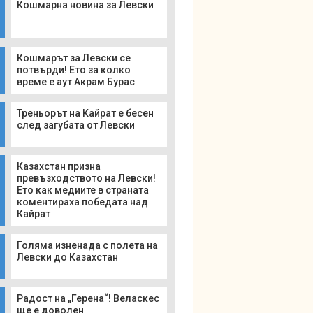
Кошмарна новина за Левски
Кошмарът за Левски се
потвърди! Ето за колко
време е аут Акрам Бурас
Треньорът на Кайрат е бесен
след загубата от Левски
Казахстан призна
превъзходството на Левски!
Ето как медиите в страната
коментираха победата над
Кайрат
Голяма изненада с полета на
Левски до Казахстан
Радост на „Герена“! Веласкес
ще е доволен