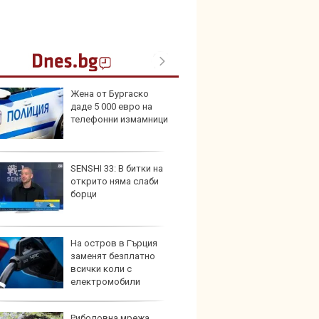
Жена от Бургаско
Защо 
даде 5 000 евро на
вериг
телефонни измамници
коли н
графи
SENSHI 33: В битки на
Bugatt
открито няма слаби
Bolid
борци
колек
На остров в Гърция
Тръмп
заменят безплатно
елект
всички коли с
„болн
електромобили
Риболовна мрежа
Франц