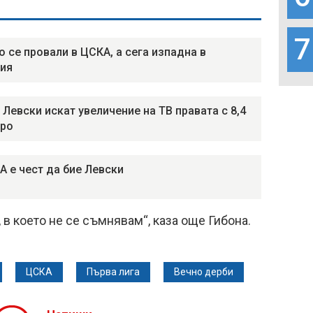
7
о се провали в ЦСКА, а сега изпадна в
ия
 Левски искат увеличение на ТВ правата с 8,4
вро
А е чест да бие Левски
 в което не се съмнявам“, каза още Гибона.
ЦСКА
Първа лига
Вечно дерби