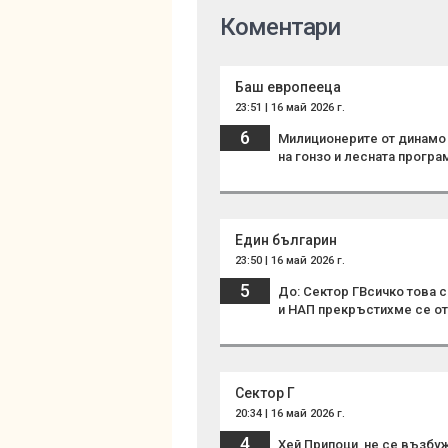
Коментари
Баш европееца
23:51 | 16 май 2026 г.
6
Милиционерите от динамо 
на гонзо и лесната програ
Един българин
23:50 | 16 май 2026 г.
5
До: Сектор ГВсичко това 
и НАП прекръстихме се от
Сектор Г
20:34 | 16 май 2026 г.
4
Хей Припоци, не се възбуж