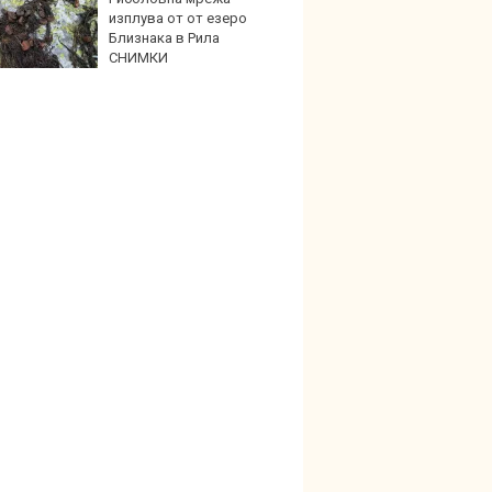
изплува от от езеро
антир
Близнака в Рила
глоби
СНИМКИ