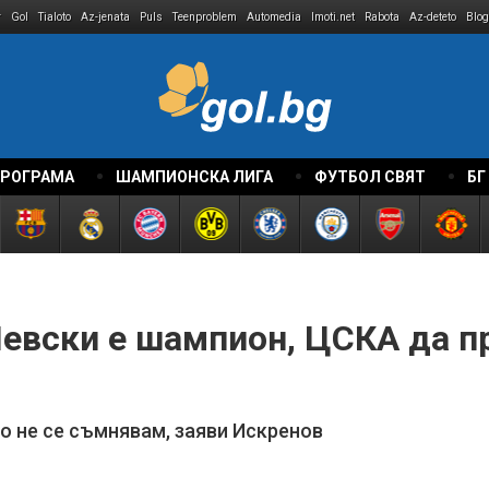
r
Gol
Tialoto
Az-jenata
Puls
Teenproblem
Automedia
Imoti.net
Rabota
Az-deteto
Blog
ПРОГРАМА
ШАМПИОНСКА ЛИГА
ФУТБОЛ СВЯТ
БГ
Левски е шампион, ЦСКА да п
то не се съмнявам, заяви Искренов