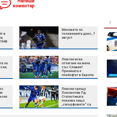
Напиши
коментар
Мачовете по
ят в
телевизията днес, 7
90 000 гумени патета
и,
август
полетяха в река
1948
Чикаго за годишна
благотворителна
инициатива
Левски иска
Американски военен
та за
отлагане на мача
самолет кацна на
ски,
със Славия?
Причината е
летището в София
плейофът в Европа
и правилото на БФС
ес
Левски срещу
В кабината е 50
ни
Локомотив Пд:
градуса: Шофьори
вски
Статистиката
скочиха срещу
показва защо
забраната за ТИР-
„смърфовете“ са
овете в жегите
най-трудният
съперник за Хулио
Веласкес
Броят на загиналите