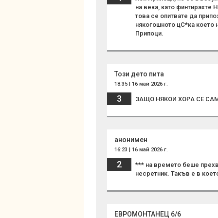
на века, като финтирахте Н
това се опитвате да припо
някогошното цС*ка което н
Припоци.
Този дето пита
18:35 | 16 май 2026 г.
3
ЗАЩО НЯКОИ ХОРА СЕ САМ
анонимен
16:23 | 16 май 2026 г.
2
*** на времето беше прехв
несретник. Такъв е в коет
ЕВРОМОНТАНЕЦ 6/6