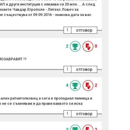
АП и други институции с някакви си 20 млн ... А след
знаете Чавдар Етрополе - Литекс Ловеч за
е съществува от 09.09.2016 - знакова дата за вас
!
отговор
2
0
ОЗАБРАВЯТ !?
!
отговор
4
2
ален ритнитопковец а сега е пропаднал пияница и
о не се съмнявам и да прави каквото си иска
!
отговор
3
2