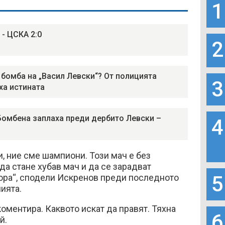
1
 - ЦСКА 2:0
2
 бомба на „Васил Левски“? От полицията
3
ха истината
Бомбена заплаха преди дербито Левски –
4
 ние сме шампиони. Този мач е без
да стане хубав мач и да се зарадват
5
бора“, сподели Искренов преди последното
ията.
коментира. Каквото искат да правят. Тяхна
6
ой.