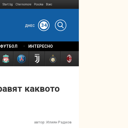
Start.bg
Chernomore
Posoka
Boec
34
ДНЕС
 ФУТБОЛ
ИНТЕРЕСНО
равят каквото
автор:
Илиян Радков