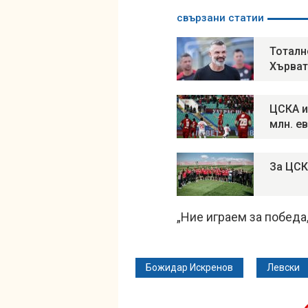
свързани статии
Тоталн
Хърват
ЦСКА и
млн. е
За ЦСК
„Ние играем за победа,
Божидар Искренов
Левски