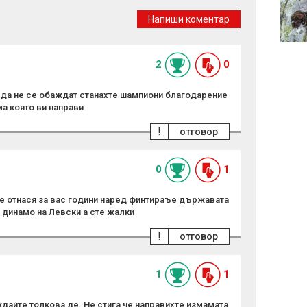
йеменски военни
Напиши коментар
нарасна до 58 след
атаките на хутите
2
0
да не се обаждат станахте шампиони благодарение
ма която ви направи
!
отговор
0
1
се отнася за вас години наред финтираъе държавата
 динамо на Левски а сте жалки
!
отговор
1
1
дайте толкова де. Не стига че направихте измамата