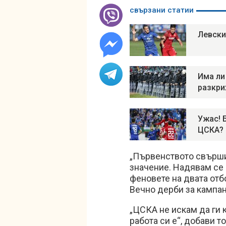
свързани статии
Левски
Има ли
разкри
Ужас! 
ЦСКА?
„Първенството свърши,
значение. Надявам се 
феновете на двата от
Вечно дерби за кампан
„ЦСКА не искам да ги 
работа си е“, добави т