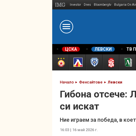
Investor
Dnes
Bloombergtv
Bulgaria On Ai
Megavselena.bg
ЦСКА
ЛЕВСКИ
ТВ 
Начало
Фенсайтове
Левски
Гибона отсече: 
си искат
Ние играем за победа, в кое
16:03 | 16 май 2026 г.