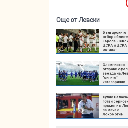
Още от Левски
Българските
отбори блест
Европа: Левск
ЦСКА и ЦСКА 
остават
непобедени
Олимпиакос
отправи офер
звезда на Лев
"сините"
категорично
отказаха
Хулио Веласк
готви сериоз
промени в Ле
за мача с
Локомотив
Пловдив