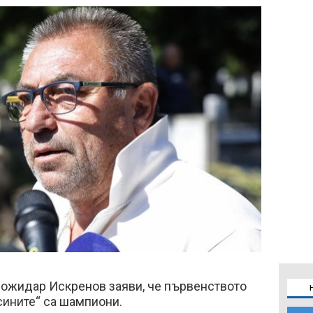
Божидар Искренов заяви, че първенството
сините“ са шампиони.