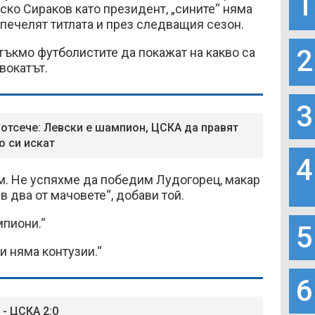
1
ско Сираков като президент, „сините“ няма
печелят титлата и през следващия сезон.
2
ъкмо футболистите да покажат на какво са
вокатът.
3
 отсече: Левски е шампион, ЦСКА да правят
о си искат
4
м. Не успяхме да победим Лудогорец, макар
в два от мачовете“, добави той.
мпиони.“
5
и няма контузии.“
6
 - ЦСКА 2:0