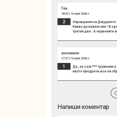
Ген
18:33 | 16 май 2026 г.
2
Оправдания на Джуджето Я
Какво да кажем ние ! В ср
третия ден . А червените и
анонимен
17:37 | 16 май 2026 г.
1
Да , аз съм *** труженик и
квото предрече все на об
Напиши коментар