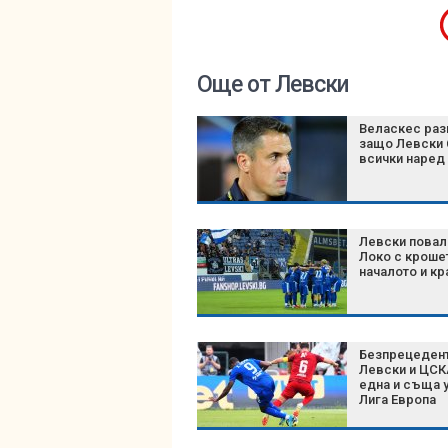
Още от Левски
Веласкес раз
защо Левски 
всички наред
Левски повал
Локо с кроше
началото и кр
Безпрецедент
Левски и ЦСК
една и съща у
Лига Европа