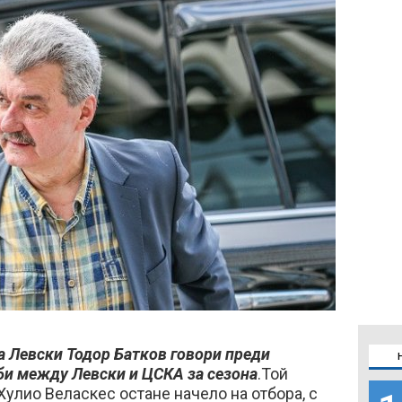
а Левски Тодор Батков говори преди
би между Левски и ЦСКА за сезона
.Той
Хулио Веласкес остане начело на отбора, с