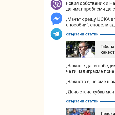
новия собственик и На
да имат проблеми да с
„Мачът срещу ЦСКА е т
способни“, сподели ад
свързани статии
Гибона
каквот
„Важно е да ги победи
че ги надиграхме поне 
„Важното е, че сме ша
„Дано стане хубав мач 
свързани статии
Левски