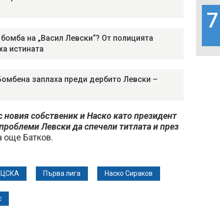
7
 бомба на „Васил Левски“? От полицията
ха истината
Бомбена заплаха преди дербито Левски –
 с новия собственик и Наско като президент
 проблеми Левски да спечели титлата и през
за още Батков.
ЦСКА
Първа лига
Наско Сираков
с