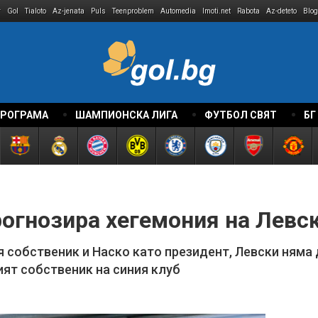
r
Gol
Tialoto
Az-jenata
Puls
Teenproblem
Automedia
Imoti.net
Rabota
Az-deteto
Blog
ПРОГРАМА
ШАМПИОНСКА ЛИГА
ФУТБОЛ СВЯТ
БГ
огнозира хегемония на Левс
я собственик и Наско като президент, Левски няма
ият собственик на синия клуб