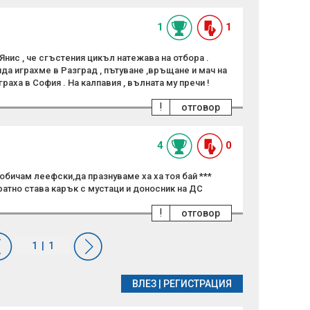
1
1
нис , че сгъстения цикъл натежава на отбора .
яда играхме в Разград , пътуване ,връщане и мач на
граха в София . На калпавия , вълната му пречи !
!
отговор
4
0
 обичам леефски,да празнуваме ха ха тоя бай ***
ратно става карък с мустаци и доносник на ДС
!
отговор
ВЛЕЗ
|
РЕГИСТРАЦИЯ