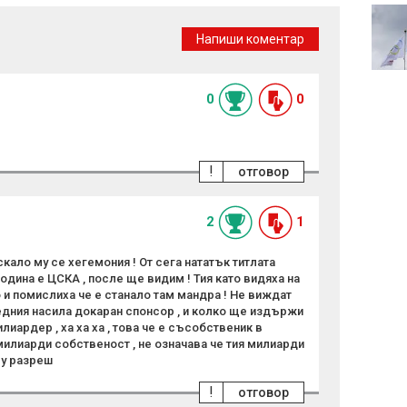
Късна емисия
Напиши коментар
0
0
!
отговор
2
1
скало му се хегемония ! От сега нататък титлата
година е ЦСКА , после ще видим ! Тия като видяха на
 и помислиха че е станало там мандра ! Не виждат
едния насила докаран спонсор , и колко ще издържи
илиардер , ха ха ха , това че е съсобственик в
милиарди собственост , не означава че тия милиарди
му разреш
!
отговор