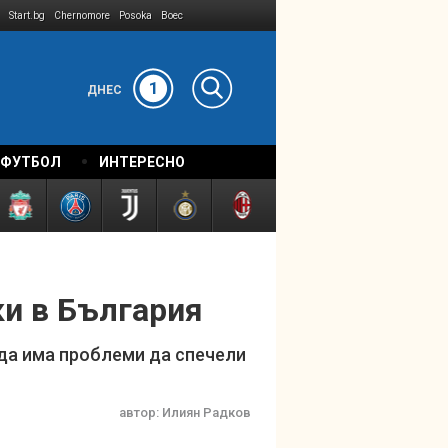
Start.bg
Chernomore
Posoka
Boec
1
ДНЕС
 ФУТБОЛ
ИНТЕРЕСНО
ки в България
 да има проблеми да спечели
автор:
Илиян Радков