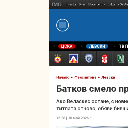
Investor
Dnes
Bloombergtv
Bulgaria On Ai
Megavselena.bg
ЦСКА
ЛЕВСКИ
ТВ 
Начало
Фенсайтове
Левски
Батков смело пр
Ако Веласкес остане, с нови
титлата отново, обяви бивш
16:28 | 16 май 2026 г.