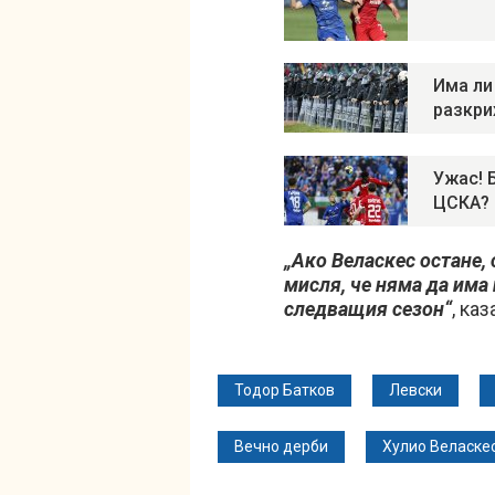
Има ли
разкри
Ужас! 
ЦСКА?
„Ако Веласкес остане,
мисля, че няма да има
следващия сезон“
, ка
Тодор Батков
Левски
Вечно дерби
Хулио Веласке