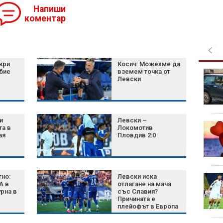
Напиши
коментар
кри
Косич: Можехме да
бие
вземем точка от
Кои 6 семена са най-
Левски
добрият съюзник на
сърцето?
и
Левски –
Green Day пусна
та в
Локомотив
денонощен канал в
ая
Пловдив 2:0
YouTube
но:
Левски иска
Затягат контрола по
А в
отлагане на мача
плажовете в
рна в
със Славия?
Халкидики, има арести
Причината е
плейофът в Европа
и правилото на БФС