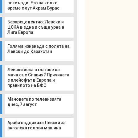
потвърди! Ето за колко
време е аут Акрам Бурас
Безпрецедентно: Левски и
ЦСКА в една и съща урна в
Лига Европа
Голяма изненада с полета на
Левски до Казахстан
Левски иска отлагане на
мача със Славия? Причината
е плейофът в Европа и
правилото на БФС
Мачовете по телевизията
днес, 7 август
Араби надцакаха Левски за
анголска голова машина