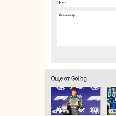
Още от Gol.bg
7 ав
7 авг 2026