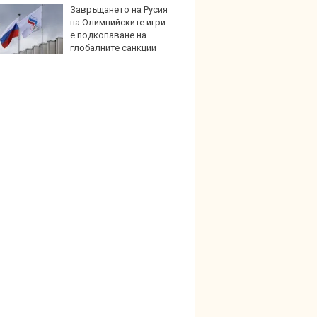
Завръщането на Русия
Карав
на Олимпийските игри
най-г
е подкопаване на
недос
глобалните санкции
елект