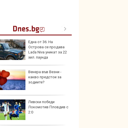
Една от 36: На
Toyota
Острова се продава
999 9
Lada Niva уникат за 22
търси
хил. паунда
Венера във Везни -
Защо 
какво предстои за
остав
зодиите?
жегат
Левски победи
Автом
Локомотив Пловдив с
под з
2:0
на дв