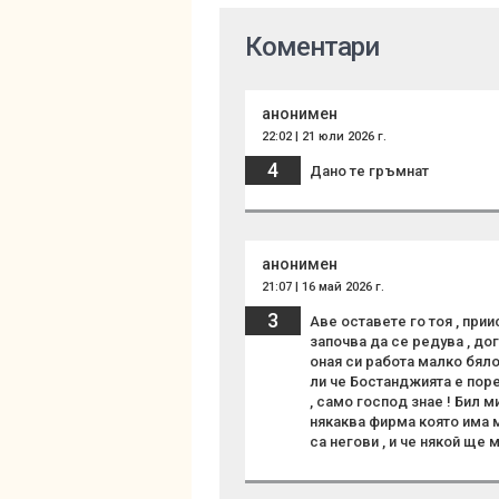
Коментари
анонимен
22:02 | 21 юли 2026 г.
4
Дано те гръмнат
анонимен
21:07 | 16 май 2026 г.
3
Аве оставете го тоя , прии
започва да се редува , до
оная си работа малко бяло
ли че Бостанджията е пор
, само господ знае ! Бил м
някаква фирма която има 
са негови , и че някой ще 