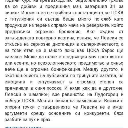
години курс на превъзходство. Задължително трябва
да се добави и предишния мач, завършил 3:1 за
сините. И към това се прибавя констатацията, че ЦСКА
с титулярния си състав беше много по-слаб като
продукция на терена спрямо мача на резервите, който
предизвика огромно брожение. Ако съдим от
затвърдената повторно картина, излиза, че Левски се
откъсна на сериозна дистанция в съперничеството, а
на този етап не е много ясно как ЦСКА бързо ще
навакса. Може да стане в следващия мач през лятото
или есента, но психологическото предимство в синьо
вече ще е огромна бонификация. Между другото, и
съотношението на публиката по трибуните загатва, че
емоцията и ентусиазмът в огромна степен са
преминали в синя посока. И няма как да е другояче,
Левски е шампион, взе равенство на Лудогорец и
победи ЦСКА. Мечтан финал на кампанията. Всичките
опорни точки с твърденията, че Левски не е имал
аргументи срещу основните си конкуренти, бяха
разбити на пух и прах.
свързани статии