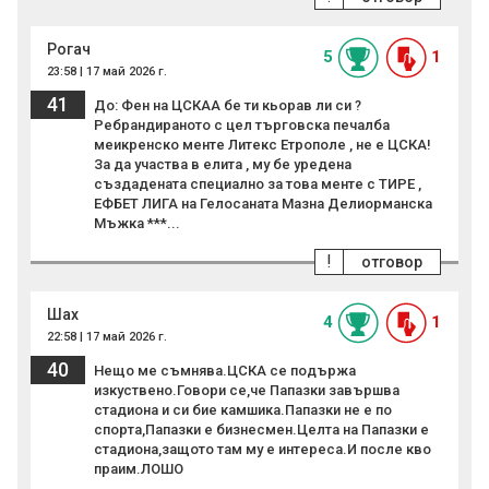
Рогач
5
1
23:58 | 17 май 2026 г.
41
До: Фен на ЦСКАА бе ти кьорав ли си ?
Ребрандираното с цел търговска печалба
меикренско менте Литекс Етрополе , не е ЦСКА!
За да участва в елита , му бе уредена
създадената специално за това менте с ТИРЕ ,
ЕФБЕТ ЛИГА на Гелосаната Мазна Делиорманска
Мъжка ***...
!
отговор
Шах
4
1
22:58 | 17 май 2026 г.
40
Нещо ме съмнява.ЦСКА се подържа
изкуствено.Говори се,че Папазки завършва
стадиона и си бие камшика.Папазки не е по
спорта,Папазки е бизнесмен.Целта на Папазки е
стадиона,защото там му е интереса.И после кво
праим.ЛОШО