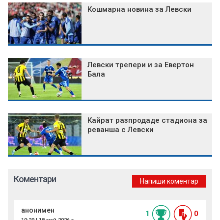
Кошмарна новина за Левски
Левски трепери и за Евертон
Бала
Кайрат разпродаде стадиона за
реванша с Левски
Коментари
Напиши коментар
анонимен
1
0