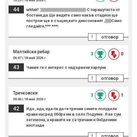
10:29 | 18 май 2026 г.
44
мМай? :))))))))))))))))))))))))))))))))))))) С парашутиста от
бостаня,да.Ще видите само какъв стадион ще
построи-ще е същия,като диксоновият ;)))))Само
гледайте,*** ***!
!
отговор
Малтийски рибар
3
0
06:47 | 18 май 2026 г.
43
Чакме ги с интерес с надървени харпуни
!
отговор
Тричковски
3
1
05:46 | 18 май 2026 г.
42
Ида , ида, ида па да ги тричам сините полудели
крави насред 0б0ра им в село Подуяне. Я ке сум
хегемона, а кравите ке са тричани и 0н0дениии
изотзаде
!
отговор