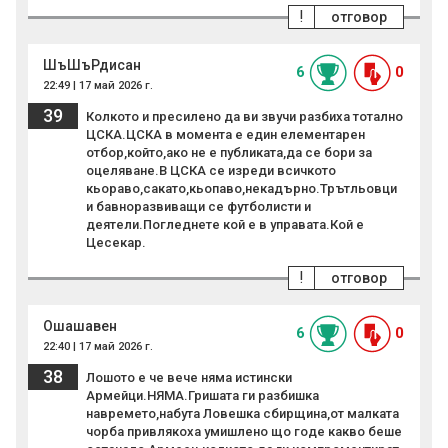
!
отговор
ШъШъРдисан
6
0
22:49 | 17 май 2026 г.
39
Колкото и пресилено да ви звучи разбиха тотално
ЦСКА.ЦСКА в момента е един елементарен
отбор,който,ако не е публиката,да се бори за
оцеляване.В ЦСКА се изреди всичкото
кьораво,сакато,кьопаво,некадърно.Трътльовци
и бавноразвиващи се футболисти и
деятели.Погледнете кой е в управата.Кой е
Цесекар.
!
отговор
Ошашавен
6
0
22:40 | 17 май 2026 г.
38
Лошото е че вече няма истински
Армейци.НЯМА.Гришата ги разбишка
навремето,набута Ловешка сбирщина,от малката
чорба привлякоха умишлено що годе какво беше