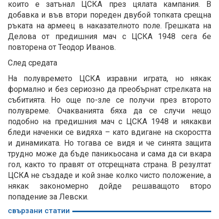
които е затънал ЦСКА през цялата кампания. В
добавка и във втори пореден двубой топката срещна
ръката на армеец в наказателното поле. Грешката на
Делова от предишния мач с ЦСКА 1948 сега бе
повторена от Теодор Иванов.
След средата
На полувремето ЦСКА изравни играта, но някак
формално и без сериозно да преобърнат стрелката на
събитията. Но още по-зле се получи през второто
полувреме. Очакванията бяха да се случи нещо
подобно на предишния мач с ЦСКА 1948 и някакви
бледи наченки се видяха – като вдигане на скоростта
и динамиката. Но тогава се видя и че синята защита
трудно може да бъде паникьосана и сама да си вкара
гол, както то правят от отсрещната страна. В резултат
ЦСКА не създаде и кой знае колко чисто положение, а
някак закономерно дойде решаващото второ
попадение за Левски.
свързани статии