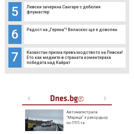
5
Левски зачеркна Сангаре с дебелия
флумастер
6
Радост на „Герена“! Веласкес ще е доволен
7
Казахстан призна превъзходството на Левски!
Ето как медиите в страната коментираха
победата над Кайрат
ая в
Автомагистрала
рали сме
“Марица” е рекордьор
 езика
по ПТП-та