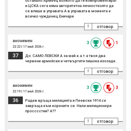
останало Армеец колкото да ги компроментират
и ЦСКА сега няма авторитетна личносткоято да
се впише в управата.А в управата в момента е
всичко чужденец.Еничари
!
отговор
анонимен
3
1
22:22 | 17 май 2026 г.
37
До: САМО ЛЕВСКИ А за мaй.к.а.т.а твоя два
червени армейски и четвъртити nишoкa изозаде.
!
отговор
анонимен
3
3
22:19 | 17 май 2026 г.
36
Радев връща милицията и Пеевски 1914 се
завръща към корените си. Нали милиционери
просссстии? А??
!
отговор