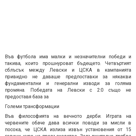
Във футбола има малки и незначителни победи и
такива, които прошнуроват бъдещето. Четвъртият
сблъсък между Левски и ЦСКА в кампанията
привидно не даваше предпоставки за някакви
фундаментални и генерални изводи за голяма
промяна. Победата на Левски с 2:0 също не
предоставя база за
Големи трансформации
Във философията на вечното дерби. Играта на
червените обаче дава всички поводи за мисли в
посока, че ЦСКА излиза извън установения от 15