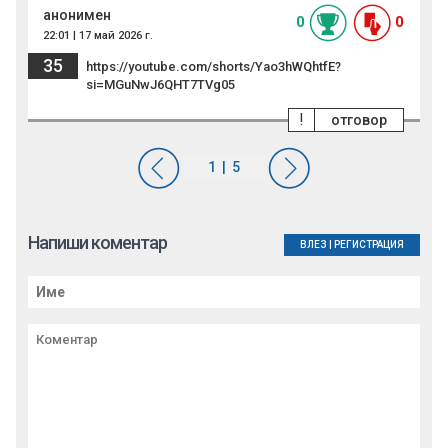
анонимен
0
0
22:01 | 17 май 2026 г.
35
https://youtube.com/shorts/Yao3hWQhtfE?
si=MGuNwJ6QHT7TVg05
!
отговор
Напиши коментар
ВЛЕЗ
|
РЕГИСТРАЦИЯ