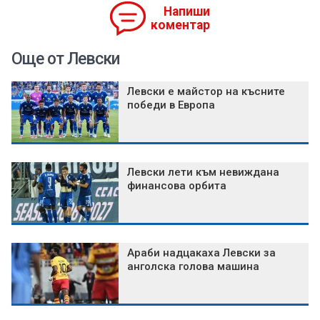
Напиши
коментар
Още от Левски
Левски е майстор на късните
победи в Европа
Левски лети към невиждана
финансова орбита
Араби надцакаха Левски за
анголска голова машина