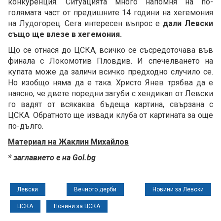
конкуренция. Ситуацията много напомня на по-
голямата част от предишните 14 години на хегемония
на Лудогорец. Сега интересен въпрос е
дали Левски
също ще влезе в хегемония.
Що се отнася до ЦСКА, всичко се съсредоточава във
финала с Локомотив Пловдив. И спечелването на
купата може да заличи всичко предходно случило се.
Но изобщо няма да е така. Христо Янев трябва да е
наясно, че двете поредни загуби с хендикап от Левски
го вадят от всякаква бъдеща картина, свързана с
ЦСКА. Обратното ще извади клуба от картината за още
по-дълго.
Материал на Жаклин Михайлов
* заглавието е на Gol.bg
Левски
Вечното дерби
Новини за Левски
ЦСКА
Новини за ЦСКА