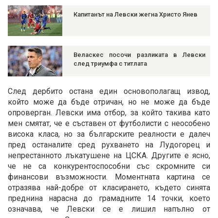
Капитанът на Левски жегна Христо Янев
Веласкес посочи разликата в Левски
след триумфа с титлата
След дербито остана един основополагащ извод,
който може да бъде отричан, но не може да бъде
опроверган. Левски има отбор, за който такива като
мен смятат, че е съставен от футболисти с неособено
висока класа, но за българските реалности е далеч
пред останалите сред рухването на Лудогорец и
непрестанното лъкатушене на ЦСКА. Другите е ясно,
че не са конкурентоспособни със скромните си
финансови възможности. Моментната картина се
отразява най-добре от класирането, където синята
преднина нарасна до грамадните 14 точки, което
означава, че Левски се е лишил напълно от