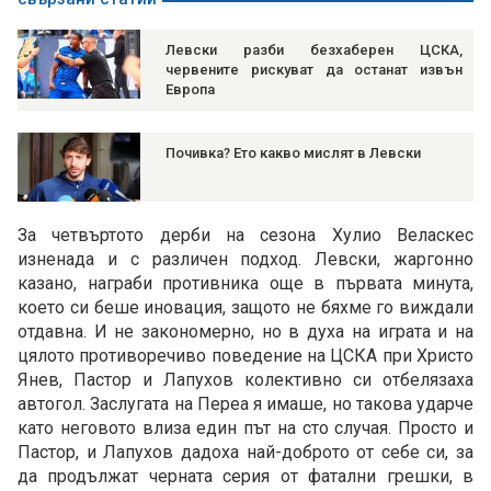
Левски разби безхаберен ЦСКА,
червените рискуват да останат извън
Европа
Почивка? Ето какво мислят в Левски
За четвъртото дерби на сезона Хулио Веласкес
изненада и с различен подход. Левски, жаргонно
казано, награби противника още в първата минута,
което си беше иновация, защото не бяхме го виждали
отдавна. И не закономерно, но в духа на играта и на
цялото противоречиво поведение на ЦСКА при Христо
Янев, Пастор и Лапухов колективно си отбелязаха
автогол. Заслугата на Переа я имаше, но такова ударче
като неговото влиза един път на сто случая. Просто и
Пастор, и Лапухов дадоха най-доброто от себе си, за
да продължат черната серия от фатални грешки, в