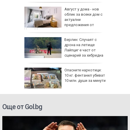
 сухото
Август у дома - нов
облик за всеки дом с
ак се
актуални
предложения от
HomeMax
Берлин: Случаят с
!":
дрона на летище
Лайпциг е част от
аяна
сценарий за хибридна
атака
ов албум
Опасните наркотици:
 години
10 кг. фентанил убиват
10 млн. души за минути
Още от Gol.bg