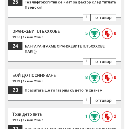
25
Тез чифтокопитни се имат за фактор след титлата
Пеевски!
!
отговор
ОРАНЖЕВИ ПЛЪХХХОВЕ
5
0
19:36 | 17 май 2026 г.
24
БАНГАРАНГАХМЕ ОРАНЖЕВИТЕ ПЛЪХХХОВЕ
ПАК!:))
!
отговор
БОЙ ДО ПОСИНЯВАНЕ
8
0
19:23 | 17 май 2026 г.
23
Прасятата ще ги гаврим където ги хванем.
!
отговор
Този дето пита
1
2
19:17 | 17 май 2026 г.
22