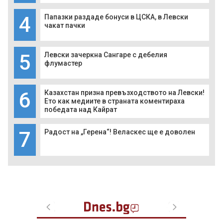
4
Папазки раздаде бонуси в ЦСКА, в Левски
чакат пачки
5
Левски зачеркна Сангаре с дебелия
флумастер
6
Казахстан призна превъзходството на Левски!
Ето как медиите в страната коментираха
победата над Кайрат
7
Радост на „Герена“! Веласкес ще е доволен