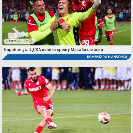
6 авг 2026 |
12
Евробоецът ЦСКА излиза срещу Макаби с мисия
КОМЕНТАРИ И АНАЛИЗИ