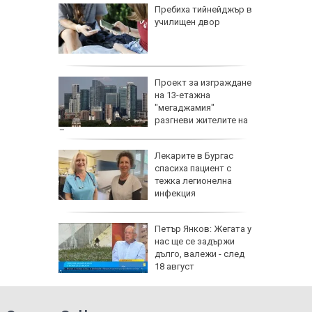
доц.
Пребиха тийнейджър в
езценни
училищен двор
 оцелеем
 на съд
Проект за изграждане
нето на
на 13-етажна
за
"мегаджамия"
разгневи жителите на
Лондон
 Пучини
Лекарите в Бургас
бликата
спасиха пациент с
лощада"
тежка легионелна
инфекция
рху
Петър Янков: Жегата у
ове и
нас ще се задържи
бъде
дълго, валежи - след
ктика,
18 август