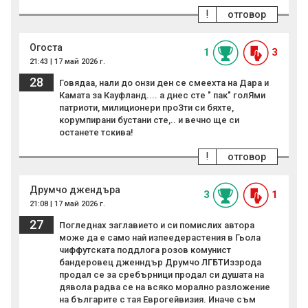
!
отговор
Огоста
1
3
21:43 | 17 май 2026 г.
28
Говядаа, нали до онзи ден се смеехта на Дара и
Камата за Кауфланд.... а днес сте " пак" голЯми
патриоти, милиционери проЗти си бяхте,
корумпирани бустани сте,.. и вечно ще си
останете тскива!
!
отговор
Друмчо джендъра
3
1
21:08 | 17 май 2026 г.
27
Погледнах заглавието и си помислих автора
може да е само най изпеедерастения в Гьола
чиффутската поддлога розов комунист
бандеровец дженндър Друмчо ЛГБТИззрода
продал се за сребърници продал си душата на
дявола радва се на всяко морално разложение
на българите с тая Еврогейвизия. Иначе съм