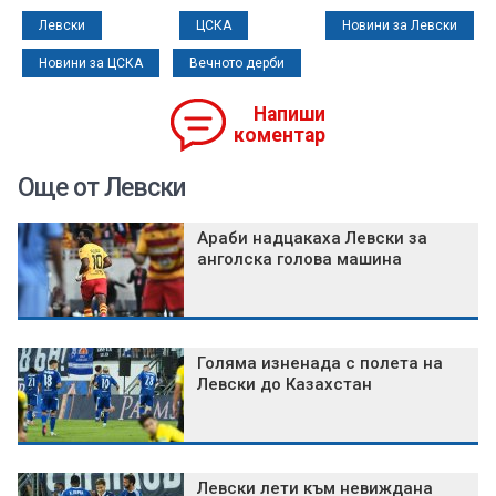
Левски
ЦСКА
Новини за Левски
Новини за ЦСКА
Вечното дерби
Напиши
коментар
Още от Левски
Араби надцакаха Левски за
анголска голова машина
Голяма изненада с полета на
Левски до Казахстан
Левски лети към невиждана