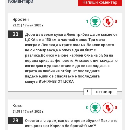
Коментари
Напиши коментар
Яростен
1
0
22:20 | 17 май 2026 г.
30
Дори да вземе купата Янев трябва да се махне от
ЦСКА със 150 км.в час-най малко.Три мача
изигра с Левски,и в трите жалък.Левски просто
не си повярваха,а можеха да ни бият с
разлика.Всички мачове на Янев бяха на ръба на
нервна криза за феновете.Нямаше един мач,да го
изгледаш с удоволствие и да се насладиш на
играта на любимия отбор.От последните
падахме,или се спасявахме последната
минута.ВЪН ЯНЕВ ОТ ЦСКА
!
отговор
Коко
0
0
21:51 | 17 май 2026 г.
29
Огостата гледам, пак се е превъзбудил! Пак ли те
изтърваха от Корило бе братчИтУ ми?!