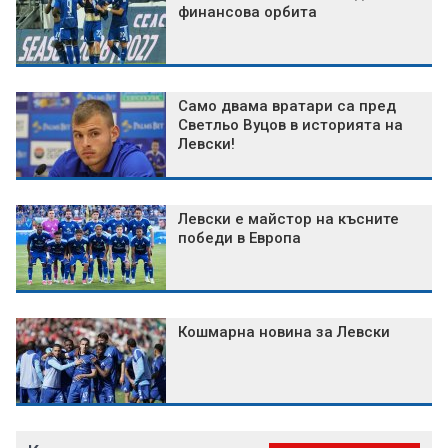
финансова орбита
Само двама вратари са пред
Светльо Вуцов в историята на
Левски!
Левски е майстор на късните
победи в Европа
Кошмарна новина за Левски