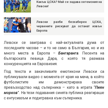
Какъв ЦСКА? Май се задава хегемония на
Левски!
Левски разби безхаберен ЦСКА,
червените рискуват да останат извън
Европа
Левски се заиграва с най-актуалната дума от
последните часове – и то не само в България, но и из
много места в Европа –
Бангаранга
. Песента на
българската певица Дара, с която тя размаза
конкуренцията на Евровизия.
Под текста и закачливите емотикони Левски са
публикували видео с момента от края на мача, в който
футболистите им демонстрираха своите
превъзходство над съперника – като в играта “
Пиян
морков
”. На тези подавания синята публика реагираше
с ентусиазъм и подигравка към съперника.