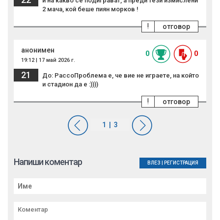
и на какво се подиграват, а преди тези измислени
2 мача, кой беше пиян морков !
!
отговор
анонимен
0
0
19:12 | 17 май 2026 г.
21
До: PaccoПроблема е, че вие не играете, на който
и стадион да е :))))
!
отговор
Напиши коментар
ВЛЕЗ
|
РЕГИСТРАЦИЯ