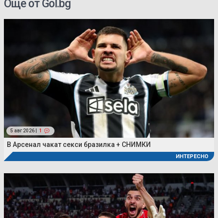
Още от Gol.bg
5 авг 2026 |
1
В Арсенал чакат секси бразилка + СНИМКИ
ИНТЕРЕСНО