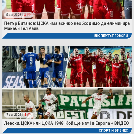
5 авг 2026 |
3
Петър Витанов: ЦСКА има всичко необходимо да елиминира
Макаби Тел Авив
ЕКСПЕРТЪТ ГОВОРИ
7 авг 2026 |
4
Левски, ЦСКА или ЦСКА 1948: Кой ще е №1 в Европа + ВИДЕО
СПОРТ И БИЗНЕС