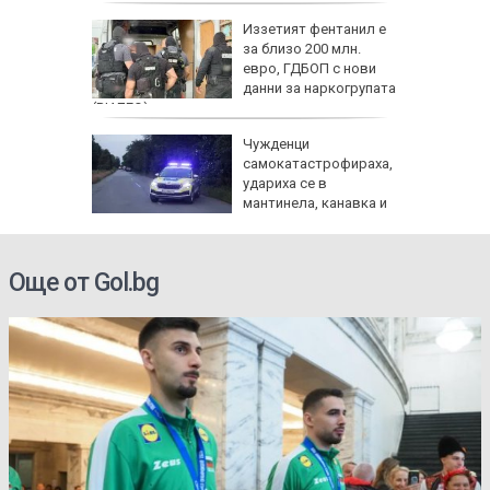
Иззетият фентанил е
костира
за близо 200 млн.
тваря
евро, ГДБОП с нови
тители
данни за наркогрупата
(ВИДЕО)
д
Чужденци
лии от 9
самокатастрофираха,
ма
удариха се в
без
мантинела, канавка и
дърво
Още от Gol.bg