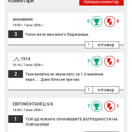
Коментари
Напиши коментар
анонимен
0
0
19:03 | 7 юни 2026 г.
3
Гонзо вече има много баджанаци.
!
отговор
_/\_1914
3
0
16:16 | 7 юни 2026 г.
2
Тази визитка не звучи като за 1 ,5 милиона
евро.....Дано блесне при нас
!
отговор
ЕВРОМОНТАНЕЦ 6/6
7
1
14:00 | 7 юни 2026 г.
1
ТОЯ ЩЕ ИЗКАРА ОРАНЖЕВИТЕ ВЪТРЕШНОСТИ НА
ЛОВЧАНЛИИ