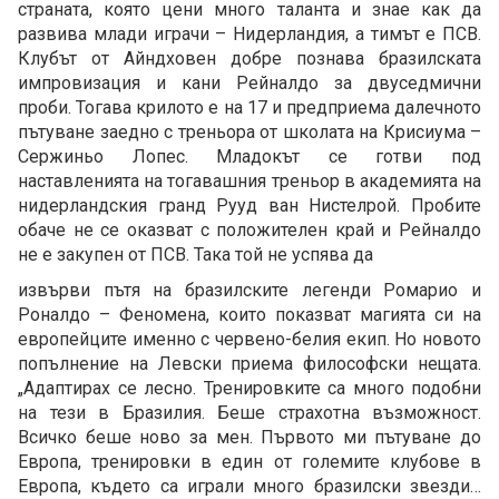
страната, която цени много таланта и знае как да
развива млади играчи – Нидерландия, а тимът е ПСВ.
Клубът от Айндховен добре познава бразилската
импровизация и кани Рейналдо за двуседмични
проби. Тогава крилото е на 17 и предприема далечното
пътуване заедно с треньора от школата на Крисиума –
Сержиньо Лопес. Младокът се готви под
наставленията на тогавашния треньор в академията на
нидерландския гранд Рууд ван Нистелрой. Пробите
обаче не се оказват с положителен край и Рейналдо
не е закупен от ПСВ. Така той не успява да
извърви пътя на бразилските легенди Ромарио и
Роналдо – Феномена, които показват магията си на
европейците именно с червено-белия екип. Но новото
попълнение на Левски приема философски нещата.
„Адаптирах се лесно. Тренировките са много подобни
на тези в Бразилия. Беше страхотна възможност.
Всичко беше ново за мен. Първото ми пътуване до
Европа, тренировки в един от големите клубове в
Европа, където са играли много бразилски звезди…