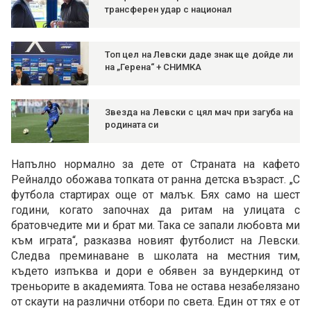
трансферен удар с национал
Топ цел на Левски даде знак ще дойде ли
на „Герена“ + СНИМКА
Звезда на Левски с цял мач при загуба на
родината си
Напълно нормално за дете от Страната на кафето
Рейналдо обожава топката от ранна детска възраст. „С
футбола стартирах още от малък. Бях само на шест
години, когато започнах да ритам на улицата с
братовчедите ми и брат ми. Така се запали любовта ми
към играта“, разказва новият футболист на Левски.
Следва преминаване в школата на местния тим,
където изпъква и дори е обявен за вундеркинд от
треньорите в академията. Това не остава незабелязано
от скаути на различни отбори по света. Един от тях е от