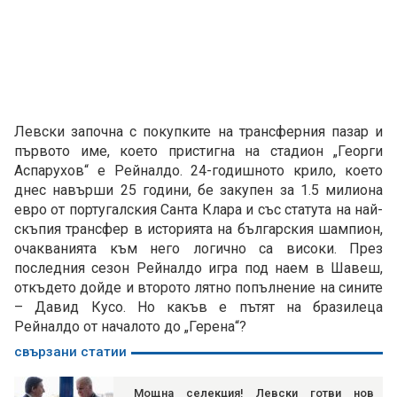
Левски започна с покупките на трансферния пазар и
първото име, което пристигна на стадион „Георги
Аспарухов“ е Рейналдо. 24-годишното крило, което
днес навърши 25 години, бе закупен за 1.5 милиона
евро от португалския Санта Клара и със статута на най-
скъпия трансфер в историята на българския шампион,
очакванията към него логично са високи. През
последния сезон Рейналдо игра под наем в Шавеш,
откъдето дойде и второто лятно попълнение на сините
– Давид Кусо. Но какъв е пътят на бразилеца
Рейналдо от началото до „Герена“?
свързани статии
Мощна селекция! Левски готви нов