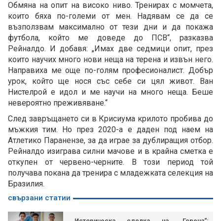
Обмяна на опит на високо ниво. Тренирах с момчета,
които бяха по-големи от мен. Надявам се да се
възползвам максимално от тези дни и да покажа
футбола, който ме доведе до ПСВ“, разказва
Рейналдо. И добавя: „Имах две седмици опит, през
които научих много нови неща на терена и извън него.
Направиха ме още по-голям професионалист. Добър
урок, който ще нося със себе си цял живот. Ван
Нистелрой е идол и ме научи на много неща. Беше
невероятно преживяване.“
След завръщането си в Крисиума крилото пробива до
мъжкия тим. Но през 2020-а е даден под наем на
Атлетико Паранензе, за да играе за дублиращия отбор.
Рейналдо изиграва силни мачове и в крайна сметка е
откупен от червено-черните. В този период той
получава покана да тренира с младежката селекция на
Бразилия.
свързани статии
Историческа сделка на „Герена“: