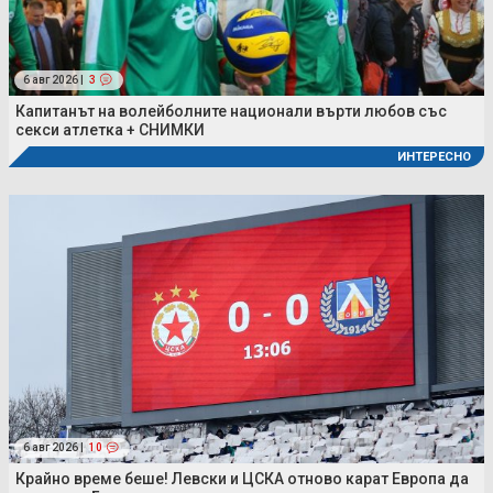
6 авг 2026 |
3
Капитанът на волейболните национали върти любов със
секси атлетка + СНИМКИ
ИНТЕРЕСНО
6 авг 2026 |
10
Крайно време беше! Левски и ЦСКА отново карат Европа да