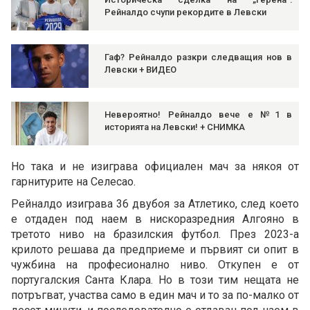
Рейналдо счупи рекордите в Левски
Гаф? Рейналдо разкри следващия нов в
Левски + ВИДЕО
Невероятно! Рейналдо вече е №1 в
историята на Левски! + СНИМКА
Но така и не изиграва официален мач за някоя от
гарнитурите на Селесао.
Рейналдо изиграва 36 двубоя за Атлетико, след което
е отдаден под наем в нискоразредния Алгояно в
третото ниво на бразилския футбол. През 2023-а
крилото решава да предприеме и първият си опит в
чужбина на професионално ниво. Откупен е от
португалския Санта Клара. Но в този тим нещата не
потръгват, участва само в един мач и то за по-малко от