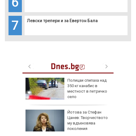
6
7
Левски трепери и за Евертон Бала
между
Полицаи спипаха над
350 кг канабис в
местност в петричко
о
село
ви
Йотова за Стефан
фьора и
Цанев: Творчеството
му вдъхновява
мче от
поколения