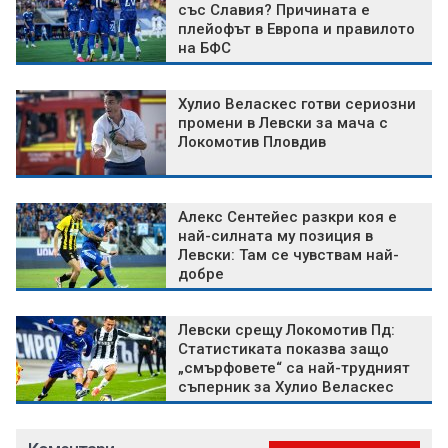
със Славия? Причината е
плейофът в Европа и правилото
на БФС
Хулио Веласкес готви сериозни
промени в Левски за мача с
Локомотив Пловдив
Алекс Сентейес разкри коя е
най-силната му позиция в
Левски: Там се чувствам най-
добре
Левски срещу Локомотив Пд:
Статистиката показва защо
„смърфовете“ са най-трудният
съперник за Хулио Веласкес