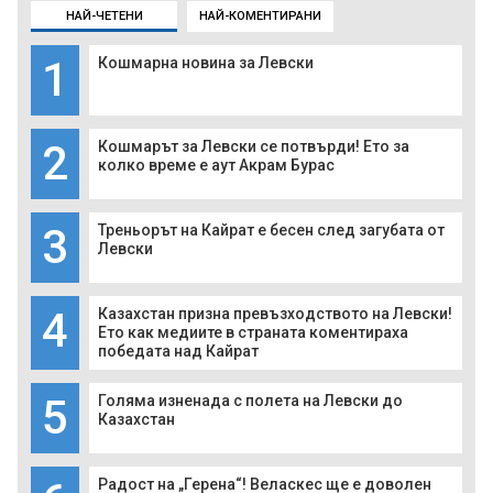
НАЙ-ЧЕТЕНИ
НАЙ-КОМЕНТИРАНИ
1
Кошмарна новина за Левски
2
Кошмарът за Левски се потвърди! Ето за
колко време е аут Акрам Бурас
3
Треньорът на Кайрат е бесен след загубата от
Левски
4
Казахстан призна превъзходството на Левски!
Ето как медиите в страната коментираха
победата над Кайрат
5
Голяма изненада с полета на Левски до
Казахстан
Радост на „Герена“! Веласкес ще е доволен