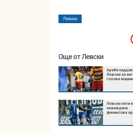
Левски
Още от Левски
Араби надцак
Левски за ан
голова машин
Левски лети 
невиждана
финансова ор