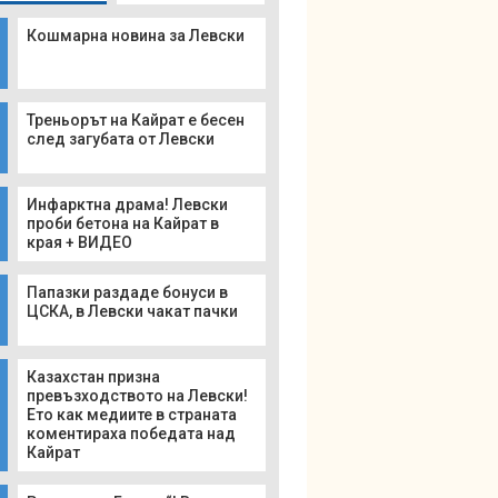
Кошмарна новина за Левски
Треньорът на Кайрат е бесен
след загубата от Левски
Инфарктна драма! Левски
проби бетона на Кайрат в
края + ВИДЕО
Папазки раздаде бонуси в
ЦСКА, в Левски чакат пачки
Казахстан призна
превъзходството на Левски!
Ето как медиите в страната
коментираха победата над
Кайрат