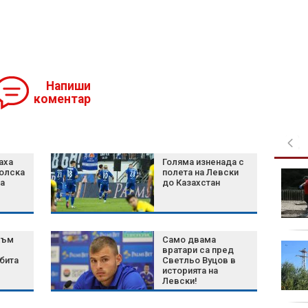
Напиши
коментар
аха
Голяма изненада с
голска
полета на Левски
Дунав достигна
а
до Казахстан
критично ниски нива
на водата, Унгария се
готви за енергийна
криза
към
Само двама
Претърсиха адресите
вратари са пред
на тийнейджърите,
бита
Светльо Вуцов в
историята на
заподозрени за
Левски!
смъртта на Георги от
Кричим