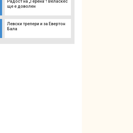
Радост на „Герена“! Веласкес
ще е доволен
Левски трепери и за Евертон
Бала