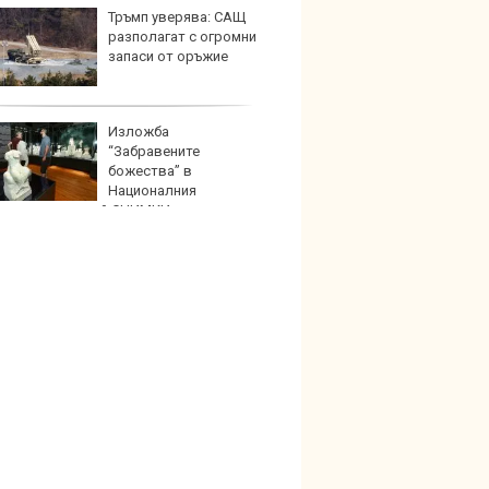
Тръмп уверява: САЩ
Тази ч
разполагат с огромни
износи
запаси от оръжие
ремон
Изложба
Изост
“Забравените
натру
божества” в
непла
Националния
логически музей СНИМКИ