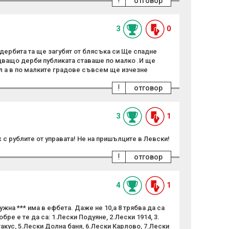
!
отговор
3
0
.дербита та ще загубят от блясъка си Ще спадне
ващо дерби публиката ставаше по малко .И ще
 а в по малките градове съвсем ще изчезне
!
отговор
3
1
 с рублите от управата! Не на пришълците в Левски!
!
отговор
4
1
ужна *** има в ефбета. Даже не 10,а 8 трябва да са
бре е те да са: 1.Лески Подуяне, 2.Лески 1914, 3.
такус, 5.Лески Долна баня, 6.Лески Карлово, 7.Лески