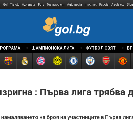
r
Gol
Tialoto
Az-jenata
Puls
Teenproblem
Automedia
Imoti.net
Rabota
Az-deteto
Blog
ПРОГРАМА
ШАМПИОНСКА ЛИГА
ФУТБОЛ СВЯТ
БГ
зригна : Първа лига трябва д
 намаляването на броя на участниците в Първа лиг