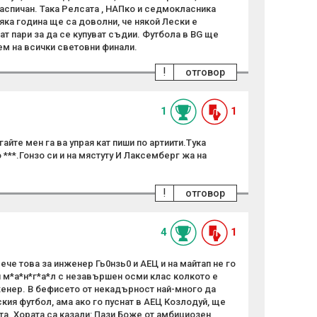
Каспичан. Така Релсата , НАПко и седмокласника
яка година ще са доволни, че някой Лески е
ат пари за да се купуват съдии. Футбола в BG ще
ем на всички световни финали.
!
отговор
1
1
айте мен га ва упрая кат пиши по артиити.Тука
 ***.Гонзо си и на мястуту И Лаксемберг жа на
!
отговор
4
1
ече това за инженер Гь0нзь0 и АЕЦ и на майтап не го
и м*а*н*г*а*л с незавършен осми клас колкото е
женер. В бефисето от некадърност най-много да
ия футбол, ама ако го пуснат в АЕЦ Козлодуй, ще
а. Хората са казали: Пази Боже от амбициозен