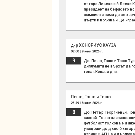
от гара Левски и 8.Лески 
президент на бефисето вс
шампион и няма да се харч
цъфти и връзва и ще игра
д-р ХОНОРИУС КАУЗА
02:00 | 9 юни 2026 г.
9
До: Пешо, Гошо и Тошо Тург
диплумити не върхът да го
тепат.Кекави дни.
Пешо, Гошо и Тошо
23:49 | 8 юни 2026 г.
8
До: Петър ГеоргиевЕй, чов
казвай. Тоя столипиновск
футболист толкова е и ин
унищожи до дъно българск
взриви и АЕЦ-а и държават