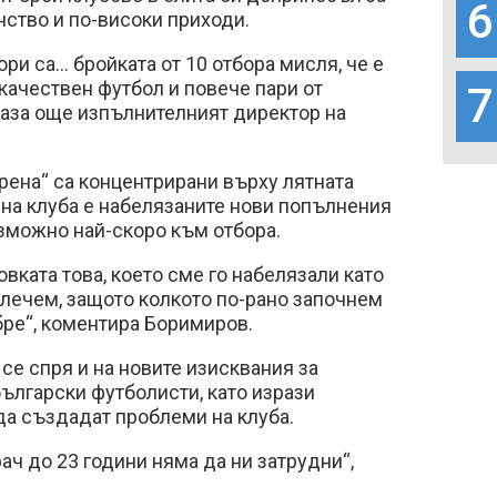
6
ство и по-високи приходи.
ри са… бройката от 10 отбора мисля, че е
качествен футбол и повече пари от
7
каза още изпълнителният директор на
ерена“ са концентрирани върху лятната
на клуба е набелязаните нови попълнения
зможно най-скоро към отбора.
вката това, което сме го набелязали като
влечем, защото колкото по-рано започнем
бре“, коментира Боримиров.
е спря и на новите изисквания за
ългарски футболисти, като изрази
 да създадат проблеми на клуба.
ач до 23 години няма да ни затрудни“,