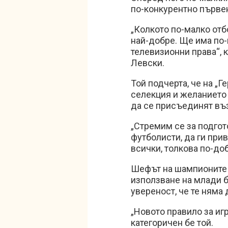
по-конкурентно първен
„Колкото по-малко отбо
най-добре. Ще има по-
телевизионни права“, 
Левски.
Той подчерта, че на „Г
селекция и желанието 
да се присъединят въ
„Стремим се за подгото
футболисти, да ги при
всички, толкова по-до
Шефът на шампионите с
използване на млади б
увереност, че те няма
„Новото правило за игр
категоричен бе той.