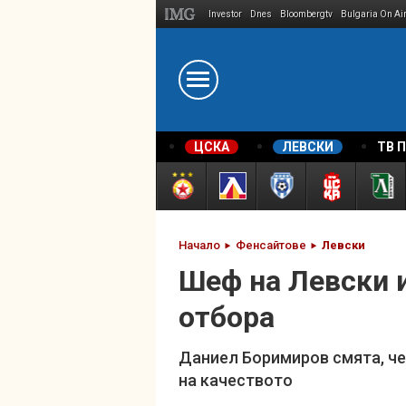
Investor
Dnes
Bloombergtv
Bulgaria On Ai
Megavselena.bg
ЦСКА
ЛЕВСКИ
ТВ 
Начало
Фенсайтове
Левски
Шеф на Левски и
отбора
Даниел Боримиров смята, че
на качеството