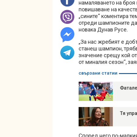
намаляването на броя 
повишаване на качест
„сините“ коментира те
отреди шампионите да 
новака Дунав Русе.
„За нас жребият е добъ
станеш шампион, тряб
значение срещу кой о
от миналия сезон“, за
свързани статии
Фатале
Тя упр
Според него по-малкия