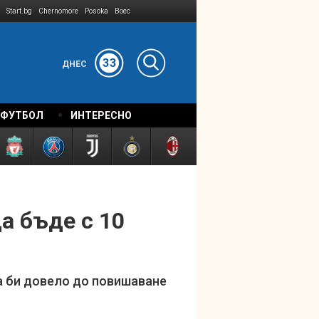
Start.bg
Chernomore
Posoka
Boec
33
ДНЕС
 ФУТБОЛ
ИНТЕРЕСНО
а бъде с 10
а би довело до повишаване