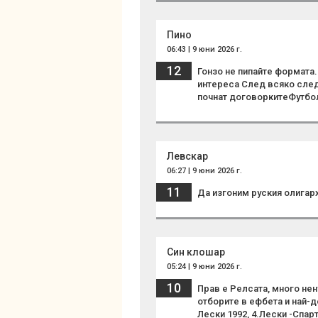
Пино
06:43 | 9 юни 2026 г.
12
Гонзо не пипайте формата
интереса След всяко след
почнат договоркитеФутбол
Левскар
06:27 | 9 юни 2026 г.
11
Да изгоним руския олигарх
Син клошар
05:24 | 9 юни 2026 г.
10
Прав е Релсата, много нен
отборите в ефбета и най-до
Лески 1992, 4.Лески -Спар