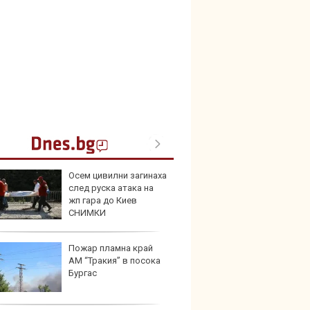
Осем цивилни загинаха
BMW п
след руска атака на
екрани
жп гара до Киев
СНИМКИ
Пожар пламна край
Nissa
АМ “Тракия” в посока
близо 
Бургас
резер