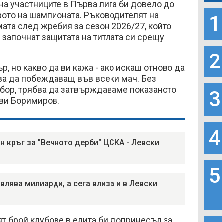
на участниците в Първа лига би довело до
вото на шампионата. Ръководителят на
1
мата след жребия за сезон 2026/27, който
започнат защитата на титлата си срещу
2
р, но какво да ви кажа - ако искаш отново да
ва да побеждаващ във всеки мач. Без
тбор, трябва да затвърждаваме показаното
3
яви Боримиров.
4
н кръг за "Вечното дерби" ЦСКА - Левски
5
авлява милиарди, а сега влиза и в Левски
т брой клубове в елита би допринесъл за