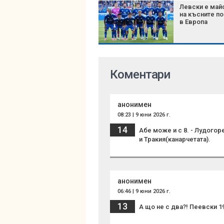
Левски е май
на късните п
в Европа
Коментари
анонимен
08:23 | 9 юни 2026 г.
14
Абе може и с 8. - Лудогоре
и Тракия(канарчетата).
анонимен
06:46 | 9 юни 2026 г.
13
А що не с два?! Пеевски 1