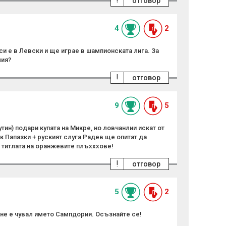
!
отговор
4
2
и е в Левски и ще играе в шампионската лига. За
лия?
!
отговор
9
5
тин) подари купата на Микре, но ловчанлии искат от
ек Папазки + руският слуга Радев ще опитат да
и титлата на оранжевите плъхххове!
!
отговор
5
2
не е чувал името Сампдория. Осъзнайте се!