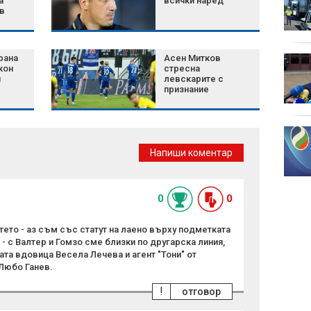
а
всички наред
в
балоните в Бристол
(СНИМКИ)
рана
Асен Митков
Нинова: Йотова да не
кон
стресна
се крие, а да свика
и
левскарите с
спешно КСНС заради
признание
дрона
възло
Мирчев за дрона: Това
е знак, че Кремъл
Напиши коментар
разширява натиска
извън бойното поле
към държавите, които помагат на Украйна
държа
0
0
yтето - аз съм със статут на лаено върху подметката
 - с Валтер и Гомзо сме близки по другарска линия,
ата вдовица Весела Лечева и агент "Тони" от
 Любо Ганев.
!
отговор