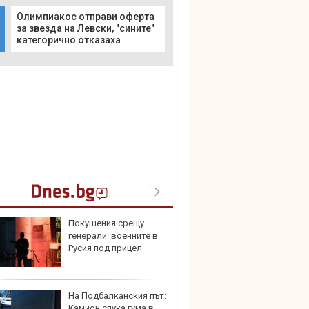
Олимпиакос отправи оферта
за звезда на Левски, "сините"
категорично отказаха
Покушения срещу
Домаш
генерали: военните в
губи о
Русия под прицел
стена
зареж
На Подбалканския път:
Кой гу
Камион спука гума в
нашес