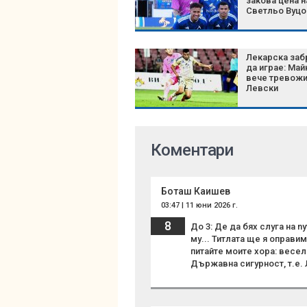
закова цена н
Светльо Вуцо
Лекарска заб
да играе: Май
вече тревож
Левски
Коментари
Боташ Каишев
03:47 | 11 юни 2026 г.
8
До 3: Де да бях слуга на n
му... Титлата ще я оправим
питайте моите хора: весел
Държавна сигурност, т.е.