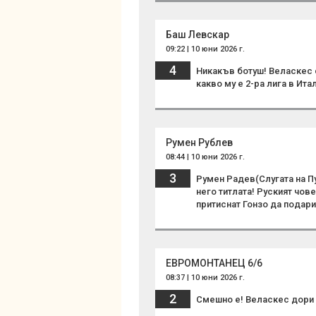
Баш Левскар
09:22 | 10 юни 2026 г.
4
Никакъв ботуш! Веласкес с
какво му е 2-ра лига в Ита
Румен Рублев
08:44 | 10 юни 2026 г.
3
Румен Радев(Слугата на Пу
него титлата! Руският чов
притиснат Гонзо да подар
ЕВРОМОНТАНЕЦ 6/6
08:37 | 10 юни 2026 г.
2
Смешно е! Веласкес дори 