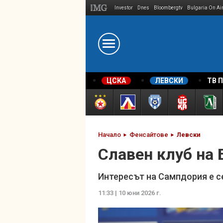
Investor
Dnes
Bloombergtv
Bulgaria On Ai
Megavselena.bg
ЦСКА
ЛЕВСКИ
ТВ 
Начало
Фенсайтове
Левски
Славен клуб на 
Интересът на Сампдория е с
11:33 | 10 юни 2026 г.