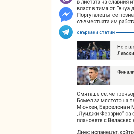
в листата на славния и
власт в тима от Генуа 
Португалецът се позна
съвместната им работ
свързани статии
Не е ш
Левски
Финали
Смяташе се, че треньо
Бомел за мястото на п
Мюнхен, Барселона и М
„Луиджи Ферарис“ са 
плановете с Веласкес 
Днес испанецът, който