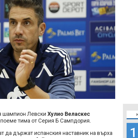
ия шампион Левски
Хулио Веласкес
 поеме тима от Серия Б Сампдория.
1
т да държат испанския наставник на върха