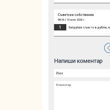
Съветски собственик
08:36 | 10 юни 2026 г.
1
Затрупал съм го в рубли,
Напиши коментар