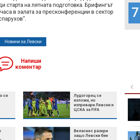
 старта на лятната подготовка. Брифингът
7
 часа в залата за пресконференции в сектор
спарухов“.
Новини за Левски
Напиши
коментар
о се
Лудогорец се
изложи, но
Масови проверки по
изпревари Левски и
пътищата: Хванаха
ЦСКА за FIFA
десетки пияни и
дрогирани шофьори
о
Веласкес разкри
Пъстро зрелище в
защо Левски бие
небето: Фестивалът на