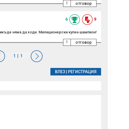
!
отговор
6
9
 никъде няма да ходи. Милиционерски купен шампион!
!
отговор
ВЛЕЗ
|
РЕГИСТРАЦИЯ