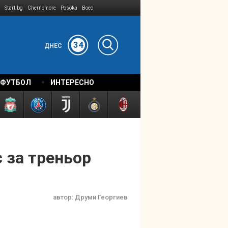
Start.bg
Chernomore
Posoka
Boec
34
ДНЕС
 ФУТБОЛ
ИНТЕРЕСНО
 за треньор
автор:
Друми Георгиев