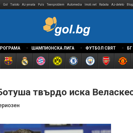
r
Gol
Tialoto
Az-jenata
Puls
Teenproblem
Automedia
Imoti.net
Rabota
Az-deteto
Blog
ПРОГРАМА
ШАМПИОНСКА ЛИГА
ФУТБОЛ СВЯТ
БГ
Ботуша твърдо иска Веласкес
ериозен