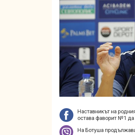
Наставникът на родн
остава фаворит №1 да
На Ботуша продължава