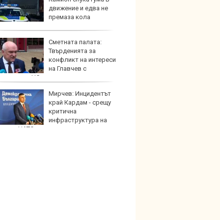
движение и едва не
китай
премаза кола
Сметната палата:
Новат
Твърденията за
Honda
конфликт на интереси
индий
на Главчев с
жените от НС одити са спекулативни
Мирчев: Инцидентът
Опасно
край Кардам - срещу
остав
критична
работ
инфраструктура на
ва от НАТО