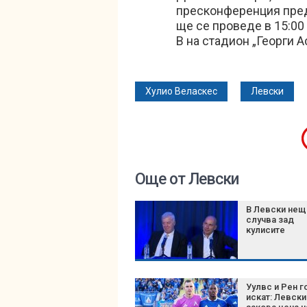
пресконференция преди
ще се проведе в 15:00
В на стадион „Георги А
Хулио Веласкес
Левски
Още от Левски
В Левски нещ
случва зад
кулисите
Уулвс и Рен г
искат: Левски