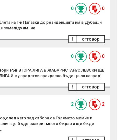
0
0
лета на г-н Папазки до резиденцията им в Дубай..и
ия помежду им..не
!
отговор
0
0
о дори във ВТОРА ЛИГА В ЖАБАРИСТАН?С ЛЕВСКИ ЩЕ
ГА И му предстои прекрасно бъдеще за напред!
!
отговор
2
2
ьор,след като зад отбора са Голямото момче и
 Италия ще бъде разкрит много бързо и ще бъде
..