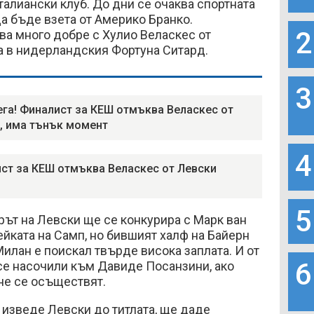
талиански клуб. До дни се очаква спортната
да бъде взета от Америко Бранко.
2
ва много добре с Хулио Веласкес от
а в нидерландския Фортуна Ситард.
3
ега! Финалист за КЕШ отмъква Веласкес от
, има тънък момент
4
ст за КЕШ отмъква Веласкес от Левски
5
рът на Левски ще се конкурира с Марк ван
ейката на Самп, но бившият халф на Байерн
илан е поискал твърде висока заплата. И от
6
се насочили към Давиде Посанзини, ако
не се осъществят.
 изведе Левски до титлата, ще даде