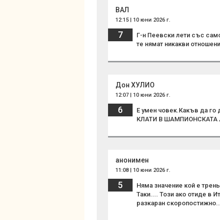
ВАЛ
12:15 | 10 юни 2026 г.
7
Г-н Пеевски лети със само
те нямат никакви отношен
Дон ХУЛИО
12:07 | 10 юни 2026 г.
6
Е умен човек.Какъв да г
КЛАТИ В ШАМПИОНСКАТА ЛИ
анонимен
11:08 | 10 юни 2026 г.
5
Няма значение кой е трен
Таки.... Този ако отиде в
разкаран скоропостижно..