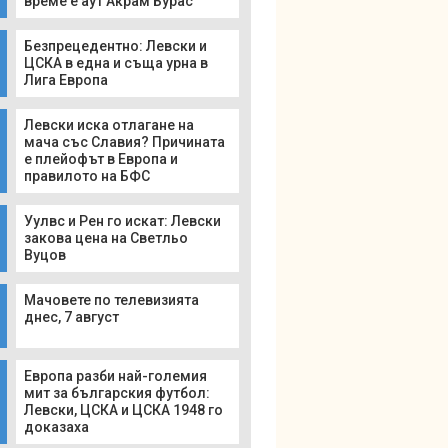
време е аут Акрам Бурас
Безпрецедентно: Левски и
ЦСКА в една и съща урна в
Лига Европа
Левски иска отлагане на
мача със Славия? Причината
е плейофът в Европа и
правилото на БФС
Уулвс и Рен го искат: Левски
закова цена на Светльо
Вуцов
Мачовете по телевизията
днес, 7 август
Европа разби най-големия
мит за българския футбол:
Левски, ЦСКА и ЦСКА 1948 го
доказаха