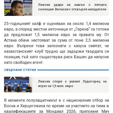
Левски удари на камък с лятната
селекция: Веласкес отхвърля нападатели
25-годишният халф е оценяван на около 1,4 милиона
евро, а според местни източници от „Герена“ са готови
да предложат 1,5 милиона евро за правата му. От
Астана обаче настояват за сума от поне 2,5 милиона
евро. Въпреки това запознати с казуса смятат, че
казахстанският клуб трудно ще задържи твърдата си
позиция, тъй като съществува риск Башич да напусне
като свободен агент.
свързани статии
Левски спори с унизил Лудогорец за
играч за 1,5 млн. евро
В момента полузащитникът е с националния отбор на
Босна и Херцеговина по време на участието на тима в
квалификациите за Мондиал 2026, припомня Мач