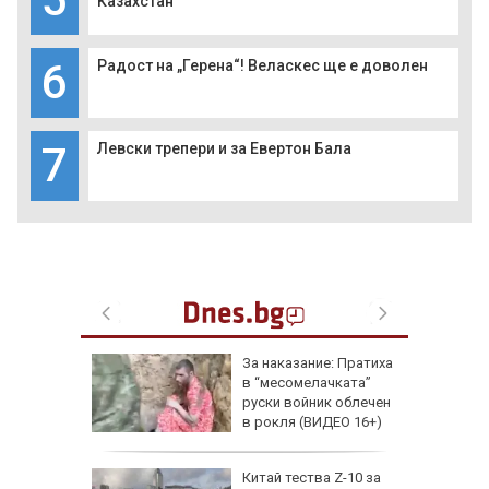
Казахстан
6
Радост на „Герена“! Веласкес ще е доволен
7
Левски трепери и за Евертон Бала
еги: Как
За наказание: Пратиха
в “месомелачката”
да
руски войник облечен
 хората?
в рокля (ВИДЕО 16+)
Китай тества Z-10 за