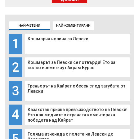
НАЙ-ЧЕТЕНИ
НАЙ-КОМЕНТИРАНИ
1
Кошмарна новина за Левски
2
Кошмарът за Левски се потвърди! Ето за
колко време е аут Акрам Бурас
3
Треньорът на Кайрат е бесен след загубата от
Левски
4
Казахстан призна превъзходството на Левски!
Ето как медиите в страната коментираха
победата над Кайрат
5
Голяма изненада с полета на Левски до