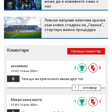
може да я изживеете само с
нас
Левски направи ключова крачка
към новия стадион на „Герена“,
стартира важна процедура
Коментари
Напиши коментар
анонимен
2
0
15:25 | 15 юни 2026 г.
6
Тати ще ми купи колело амааа друг път
!
отговор
Микре нема кинти.
1
2
12:50 | 15 юни 2026 г.