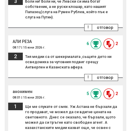
3
Боли ни! Боли ни, че Левски си има богат
собственик, а не руски клошар, като нашият
Папазец(слуга на Румен Рублев, който пък е
слуга на Путин).
!
отговор
АЛИ РЕЗА
6
2
08:17 | 15 юни 2026 г.
2
Тия медии са от шекермалата ,сьщите дето ни
осведомиха за чутовния подвиг срещу
Антверпен и Казанската афера.
!
отговор
анонимен
5
2
08:01 | 15 юни 2026 г.
1
Ще ме спукате от смях. Уж Астана не бързали да
го продават, че можел да си вдигне цената на
световното. Днес се оказало, че бързали, щото
можел да си тръгне като свободен агент. А
казахстанските медии казват още, че освен с