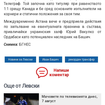
Телеграф. Той започна като титуляр при равенството
1:1 срещу Канада и бе сред основните изпълнители на
корнери и статични положения за своя тим.
Междувременно Астана вече е предприела действия
по запълване на евентуалната празнина в състава,
привличайки украинския халф Юрий Вакулко от
Ордабаси като потенциален наследник на Башич.
Снимка:
БГНЕС
Новини за Левски
Иван Башич
рекорден трансфер
Напиши
коментар
Още от Левски
Мачовете по телевизията днес,
7 август