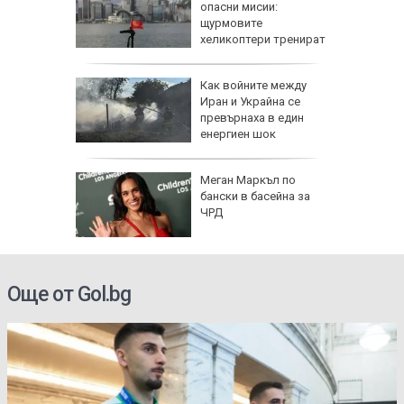
опасни мисии:
щурмовите
хеликоптери тренират
полети под радара
Как войните между
Иран и Украйна се
превърнаха в един
енергиен шок
о се
Меган Маркъл по
кво
бански в басейна за
оти
ЧРД
Още от Gol.bg