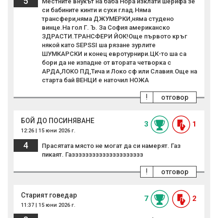
5
Местните внукът на баба Нора изклати шерифа зе
си бабините кинти и сухи глад.Няма
трансфери,няма ДЖУМЕРКИ,няма студено
винце.На гол Г. Ъ. За София американско
ЗДРАСТИ.ТРАНСФЕРИ ЙОК!Още първото кръг
някой като SEPSSI ша рязане зурлите
ШУМКАРСКИ и конец евротурнири.ЦК-то ша са
бори да не изпадне от втората четворка с
АРДА,ЛОКО ПД,Тича и Локо сф или Славия.Още на
старта бай ВЕНЦИ е наточил НОЖА
!
отговор
БОЙ ДО ПОСИНЯВАНЕ
3
1
12:26 | 15 юни 2026 г.
4
Прасятата място не могат да си намерят. Газ
пикаят. Газзззззззззззззззззззз
!
отговор
Старият говедар
7
2
11:37 | 15 юни 2026 г.