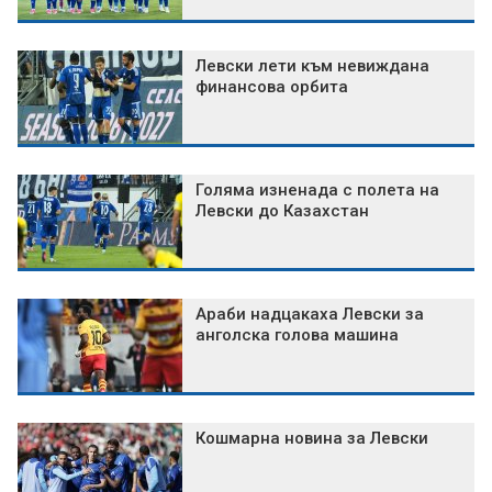
Левски лети към невиждана
финансова орбита
Голяма изненада с полета на
Левски до Казахстан
Араби надцакаха Левски за
анголска голова машина
Кошмарна новина за Левски