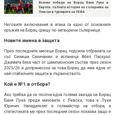
Всички победи на Борац Баня Лука в
Европа: пълната история на съперника на
Левски в турнирите на УЕФА
Неговите включвания в атака са едно от основните
оръжия на Борац срещу по-затворени съперници.
Новите имена в защита
През последните месеци Борац подсили отбраната си
със Синиша Саничанин и испанеца Абел Паскуал.
Двамата бяха част от шампионския състав през сезон
2025/26 и допринесоха за това Борац да има една от
най-стабилните защити в първенството.
Кой е №1 в отбора?
Ако трябва да се посочи една голяма звезда на Борац
Баня Лука преди мачовете с Левски, това е Лука
Юричич. Нападателят е голмайстор на отбора, а
статистиката му през последния сезон показва защо е