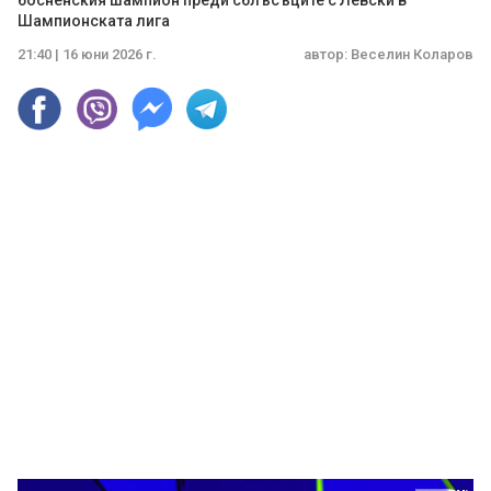
босненския шампион преди сблъсъците с Левски в
Шампионската лига
21:40 | 16 юни 2026 г.
автор:
Веселин Коларов