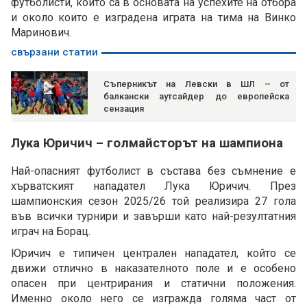
футболисти, които са в основата на успехите на отбора
и около които е изградена играта на тима на Винко
Маринович.
свързани статии
Съперникът на Левски в ШЛ – от
балкански аутсайдер до европейска
сензация
Лука Юричич – голмайсторът на шампиона
Най-опасният футболист в състава без съмнение е
хърватският нападател Лука Юричич. През
шампионския сезон 2025/26 той реализира 27 гола
във всички турнири и завърши като най-резултатния
играч на Борац.
Юричич е типичен централен нападател, който се
движи отлично в наказателното поле и е особено
опасен при центрирания и статични положения.
Именно около него се изгражда голяма част от