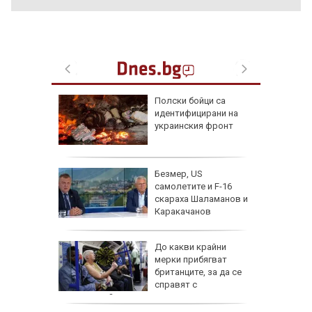
шни
Полски бойци са
на
идентифицирани на
тените
украинския фронт
по 120
Безмер, US
ри
самолетите и F-16
 година
скараха Шаламанов и
Каракачанов
лужби са
До какви крайни
ат срещу
мерки прибягват
ен
британците, за да се
справят с
горещините?