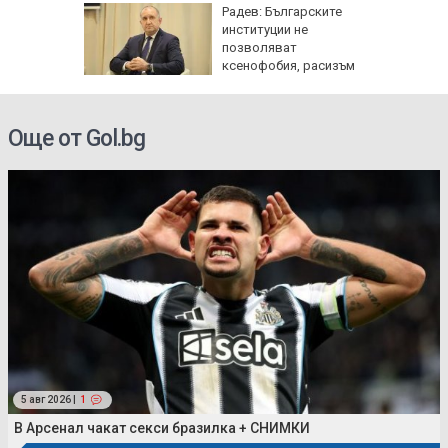
ая в
Радев: Българските
рали сме
институции не
 езика
позволяват
ксенофобия, расизъм
и антисемитизъм
Още от Gol.bg
5 авг 2026 |
1
В Арсенал чакат секси бразилка + СНИМКИ