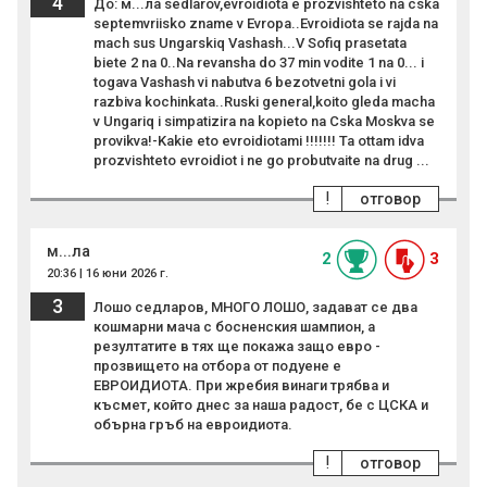
4
До: м...ла sedlarov,evroidiota e prozvishteto na cska
septemvriisko zname v Evropa..Evroidiota se rajda na
mach sus Ungarskiq Vashash...V Sofiq prasetata
biete 2 na 0..Na revansha do 37 min vodite 1 na 0... i
togava Vashash vi nabutva 6 bezotvetni gola i vi
razbiva kochinkata..Ruski general,koito gleda macha
v Ungariq i simpatizira na kopieto na Cska Moskva se
provikva!-Kakie eto evroidiotami !!!!!!! Ta ottam idva
prozvishteto evroidiot i ne go probutvaite na drug ...
!
отговор
м...ла
2
3
20:36 | 16 юни 2026 г.
3
Лошо седларов, МНОГО ЛОШО, задават се два
кошмарни мача с босненския шампион, а
резултатите в тях ще покажа защо евро -
прозвището на отбора от подуене е
ЕВРОИДИОТА. При жребия винаги трябва и
късмет, който днес за наша радост, бе с ЦСКА и
обърна гръб на евроидиота.
!
отговор