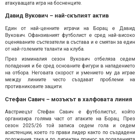
атакуващата игра на босненците.
Давид Вукович – най-скъпият актив
Един от най-ценните играчи на Борац е Давид
Вукович. Офанзивният футболист е сред най-високо
оценяваните състезатели в състава и е смятан за един
от най-големите таланти на клуба.
През изминалия сезон Вукович отбеляза седем
попадения и бе сред основните фигури в нападението
на отбора. Неговата скорост и умението му да играе
между линиите често създават проблеми на
противниковите защити.
Стефан Савич – мозъкът в халфовата линия
Австриецът Стефан Савич е футболистът, който
организира голяма част от атаките на Борац. През
сезон 2025/26 той записа седем гола и седем
асистенции, което го прави лидер както по създадени
положения, така и по директен принос за попаденията