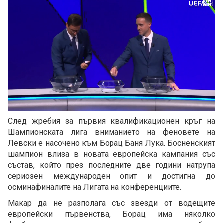
Loaded
:
Unmute
100.00%
След жребия за първия квалификационен кръг на
Шампионската лига вниманието на феновете на
Левски е насочено към Борац Баня Лука. Босненският
шампион влиза в новата европейска кампания със
състав, който през последните две години натрупа
сериозен международен опит и достигна до
осминафиналите на Лигата на конференциите.
Макар да не разполага със звезди от водещите
европейски първенства, Борац има няколко