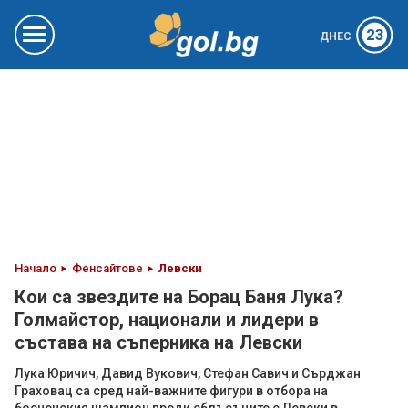
23
ДНЕС
Начало
Фенсайтове
Левски
Кои са звездите на Борац Баня Лука?
Голмайстор, национали и лидери в
състава на съперника на Левски
Лука Юричич, Давид Вукович, Стефан Савич и Сърджан
Граховац са сред най-важните фигури в отбора на