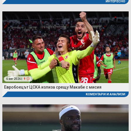
ИНТЕРЕСНО
6 авг 2026 |
9
Евробоецът ЦСКА излиза срещу Макаби с мисия
КОМЕНТАРИ И АНАЛИЗИ