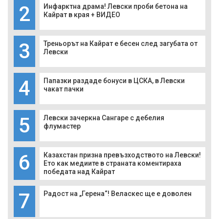
2
Инфарктна драма! Левски проби бетона на
Кайрат в края + ВИДЕО
3
Треньорът на Кайрат е бесен след загубата от
Левски
4
Папазки раздаде бонуси в ЦСКА, в Левски
чакат пачки
5
Левски зачеркна Сангаре с дебелия
флумастер
6
Казахстан призна превъзходството на Левски!
Ето как медиите в страната коментираха
победата над Кайрат
7
Радост на „Герена“! Веласкес ще е доволен