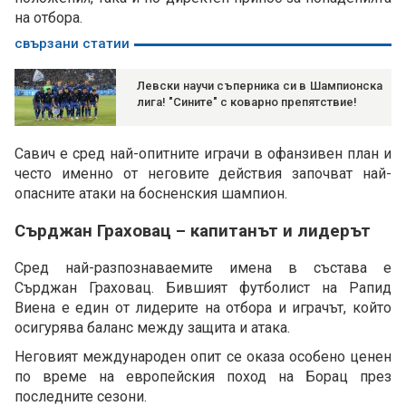
на отбора.
свързани статии
Левски научи съперника си в Шампионска
лига! "Сините" с коварно препятствие!
Савич е сред най-опитните играчи в офанзивен план и
често именно от неговите действия започват най-
опасните атаки на босненския шампион.
Сърджан Граховац – капитанът и лидерът
Сред най-разпознаваемите имена в състава е
Сърджан Граховац. Бившият футболист на Рапид
Виена е един от лидерите на отбора и играчът, който
осигурява баланс между защита и атака.
Неговият международен опит се оказа особено ценен
по време на европейския поход на Борац през
последните сезони.