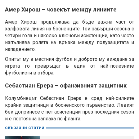
Амер Хирош – човекът между линиите
Амер Хирош продължава да бъде важна част от
халфовата линия на босненците. Той завърши сезона с
четири гола и няколко ключови асистенции, като често
изпълнява ролята на връзка между полузащитата и
нападението.
Опитът му в местния футбол и доброто му виждане за
играта го превръщат в един от най-полезните
футболисти в отбора.
Себастиан Ерера – офанзивният защитник
Колумбиецът Себастиан Ерера е сред най-силните
крайни защитници в босненското първенство. Левият
бек допринесе с пет асистенции през последния сезон
и е постоянна заплаха по фланга.
свързани статии