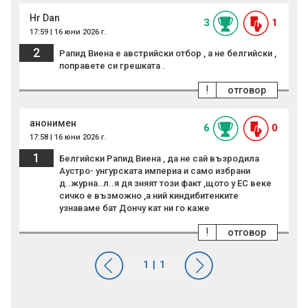
Hr Dan
3
1
17:59 | 16 юни 2026 г.
2
Рапид Виена е австрийски отбор , а не белгийски ,
поправете си грешката .
!
отговор
анонимен
6
0
17:58 | 16 юни 2026 г.
1
Белгийски Рапид Виена , да не сай възродила
Аустро- унгурската империа и само избрани
д..журна..л..я дя зняят този факт ,щото у ЕС веке
сичко е възможно ,а ний киндибитенките
узнаваме бат Дончу кат ни го каже
!
отговор