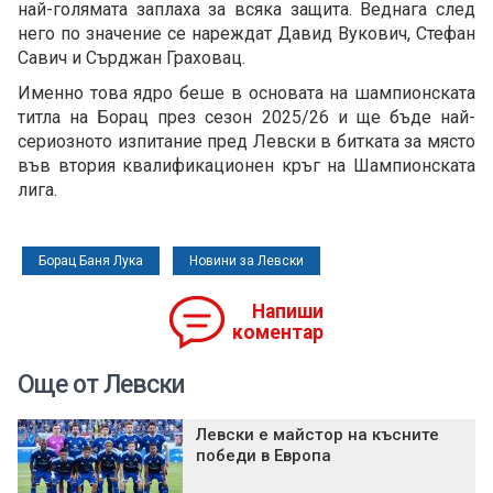
най-голямата заплаха за всяка защита. Веднага след
него по значение се нареждат Давид Вукович, Стефан
Савич и Сърджан Граховац.
Именно това ядро беше в основата на шампионската
титла на Борац през сезон 2025/26 и ще бъде най-
сериозното изпитание пред Левски в битката за място
във втория квалификационен кръг на Шампионската
лига.
Борац Баня Лука
Новини за Левски
Напиши
коментар
Още от Левски
Левски е майстор на късните
победи в Европа