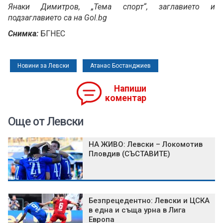
Янаки Димитров, „Тема спорт“, заглавието и
подзаглавието са на Gol.bg
Снимка:
БГНЕС
Новини за Левски
Атанас Бостанджиев
Напиши
коментар
Още от Левски
НА ЖИВО: Левски – Локомотив
Пловдив (СЪСТАВИТЕ)
Безпрецедентно: Левски и ЦСКА
в една и съща урна в Лига
Европа