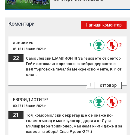
Коментари
Напиши коментар
анонимен
1
2
03:15 | 18 юни 2026 г.
22
Само Левски ШАМПИОН !!! За гейовете от сектор
Гей и останалите припоци на ребрандираното с
цел търговска печалба меикренско менте, К.Р от
слон .
!
отговор
ЕВРОИДИОТИТЕ!
3
2
00:47 | 18 юни 2026 г.
21
Тоя ,комсомолски секретар ще се окаже по-
голям лъжец и манипулатор , дори и от Лупи.
Милиардера-трилионер, май нема кинти даже и за
навеса на обора! Спас Русев-2 ?! :)