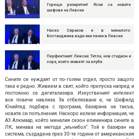
Горещи разкрития! Ясни са новите
шефове на Левски
Наско Сираков е в миналото:
Бостанджиев вади яки пачки в Левски
Перфектният Левски: Титла, нов стадион и
хора, които живеят за клуба
Сините се нуждаят от по-голям отдел, просто защото
така е редно. Живеем в свят, който препуска напред и
постоянно се дигитализира. Изкуственият интелект
все повече навлиза. За отбелязване е, че Шефилд
Юнайтед подбира с програма, базирана на такъв,
новите си попълнения. Наскоро излезе информация, че
A3 Алкмаар, който миналия сезон елиминира сините в
ЛК, минава на метода „мънибол“. Той е базиран на
система, създадена през 30-те години от американския