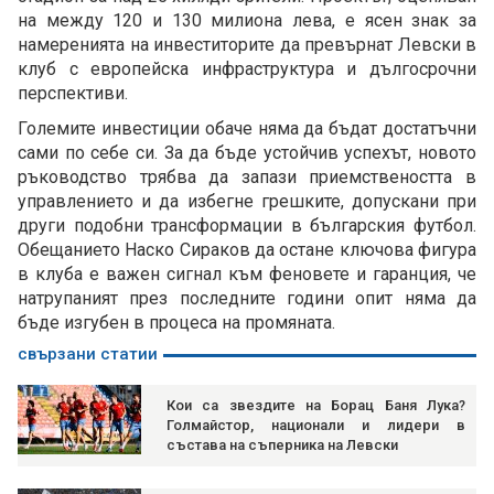
на между 120 и 130 милиона лева, е ясен знак за
намеренията на инвеститорите да превърнат Левски в
клуб с европейска инфраструктура и дългосрочни
перспективи.
Големите инвестиции обаче няма да бъдат достатъчни
сами по себе си. За да бъде устойчив успехът, новото
ръководство трябва да запази приемствеността в
управлението и да избегне грешките, допускани при
други подобни трансформации в българския футбол.
Обещанието Наско Сираков да остане ключова фигура
в клуба е важен сигнал към феновете и гаранция, че
натрупаният през последните години опит няма да
бъде изгубен в процеса на промяната.
свързани статии
Кои са звездите на Борац Баня Лука?
Голмайстор, национали и лидери в
състава на съперника на Левски