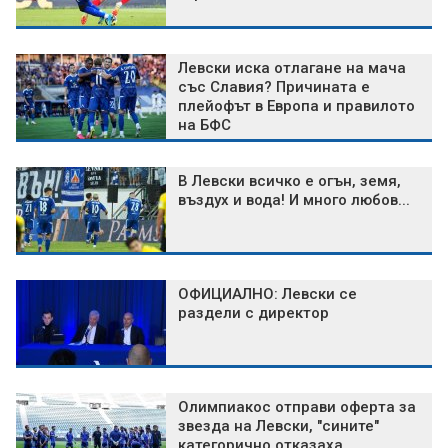
Левски иска отлагане на мача
със Славия? Причината е
плейофът в Европа и правилото
на БФС
В Левски всичко е огън, земя,
въздух и вода! И много любов...
ОФИЦИАЛНО: Левски се
раздели с директор
Олимпиакос отправи оферта за
звезда на Левски, "сините"
категорично отказаха