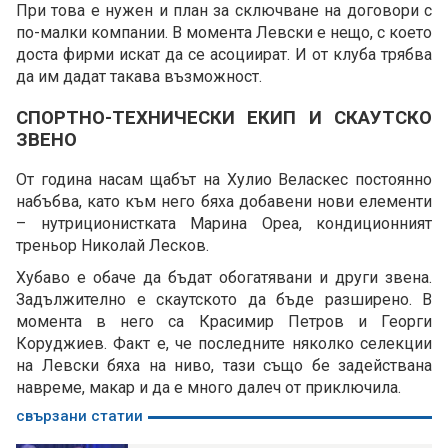
При това е нужен и план за сключване на договори с
по-малки компании. В момента Левски е нещо, с което
доста фирми искат да се асоциират. И от клуба трябва
да им дадат такава възможност.
СПОРТНО-ТЕХНИЧЕСКИ ЕКИП И СКАУТСКО
ЗВЕНО
От година насам щабът на Хулио Веласкес постоянно
набъбва, като към него бяха добавени нови елементи
– нутриционистката Марина Ореа, кондиционният
треньор Николай Лесков.
Хубаво е обаче да бъдат обогатявани и други звена.
Задължително е скаутското да бъде разширено. В
момента в него са Красимир Петров и Георги
Коруджиев. Факт е, че последните няколко селекции
на Левски бяха на ниво, тази също бе задействана
навреме, макар и да е много далеч от приключила.
свързани статии