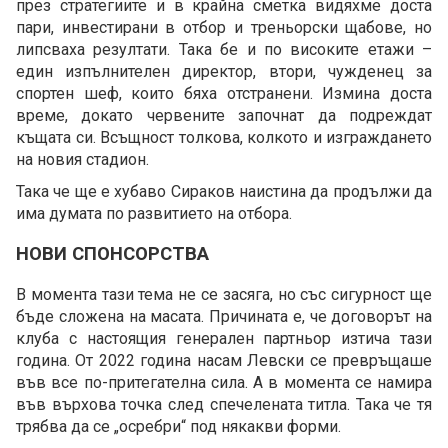
през стратегиите и в крайна сметка видяхме доста
пари, инвестирани в отбор и треньорски щабове, но
липсваха резултати. Така бе и по високите етажи –
един изпълнителен директор, втори, чужденец за
спортен шеф, които бяха отстранени. Измина доста
време, докато червените започнат да подреждат
къщата си. Всъщност толкова, колкото и изграждането
на новия стадион.
Така че ще е хубаво Сираков наистина да продължи да
има думата по развитието на отбора.
НОВИ СПОНСОРСТВА
В момента тази тема не се засяга, но със сигурност ще
бъде сложена на масата. Причината е, че договорът на
клуба с настоящия генерален партньор изтича тази
година. От 2022 година насам Левски се превръщаше
във все по-притегателна сила. А в момента се намира
във върхова точка след спечелената титла. Така че тя
трябва да се „осребри“ под някакви форми.