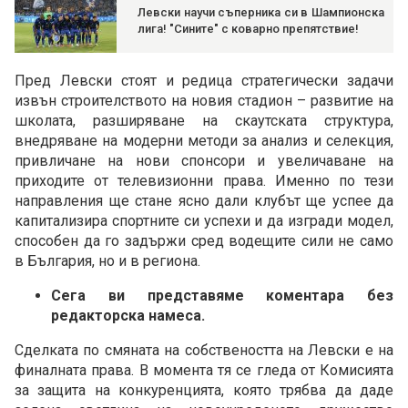
Левски научи съперника си в Шампионска
лига! "Сините" с коварно препятствие!
Пред Левски стоят и редица стратегически задачи
извън строителството на новия стадион – развитие на
школата, разширяване на скаутската структура,
внедряване на модерни методи за анализ и селекция,
привличане на нови спонсори и увеличаване на
приходите от телевизионни права. Именно по тези
направления ще стане ясно дали клубът ще успее да
капитализира спортните си успехи и да изгради модел,
способен да го задържи сред водещите сили не само
в България, но и в региона.
Сега ви представяме коментара без
редакторска намеса.
Сделката по смяната на собствеността на Левски е на
финалната права. В момента тя се гледа от Комисията
за защита на конкуренцията, която трябва да даде