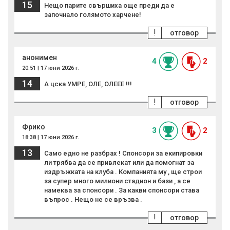
15
Нещо парите свършиха още преди да е
започнало голямото харчене!
!
отговор
анонимен
4
2
20:51 | 17 юни 2026 г.
14
А цска УМРЕ, ОЛЕ, ОЛЕЕЕ !!!
!
отговор
Фрико
3
2
18:38 | 17 юни 2026 г.
13
Само едно не разбрах ! Спонсори за екипировки
ли трябва да се привлекат или да помогнат за
издръжката на клуба . Компанията му , ще строи
за супер много милиони стадион и бази , а се
намеква за спонсори . За какви спонсори става
въпрос . Нещо не се връзва .
!
отговор