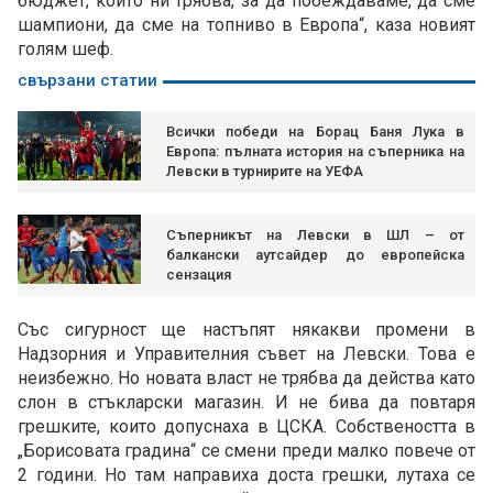
бюджет, който ни трябва, за да побеждаваме, да сме
шампиони, да сме на топниво в Европа“, каза новият
голям шеф.
свързани статии
Всички победи на Борац Баня Лука в
Европа: пълната история на съперника на
Левски в турнирите на УЕФА
Съперникът на Левски в ШЛ – от
балкански аутсайдер до европейска
сензация
Със сигурност ще настъпят някакви промени в
Надзорния и Управителния съвет на Левски. Това е
неизбежно. Но новата власт не трябва да действа като
слон в стъкларски магазин. И не бива да повтаря
грешките, които допуснаха в ЦСКА. Собствеността в
„Борисовата градина“ се смени преди малко повече от
2 години. Но там направиха доста грешки, лутаха се