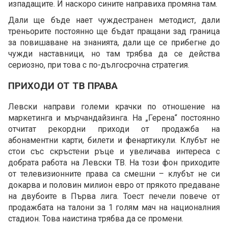
изпадащите. И наскоро сините направиха промяна там.
Дали ще бъде нает чуждестранен методист, дали
треньорите постоянно ще бъдат пращани зад граница
за повишаване на знанията, дали ще се прибегне до
чужди наставници, но там трябва да се действа
сериозно, при това с по-дългосрочна стратегия.
ПРИХОДИ ОТ ТВ ПРАВА
Левски направи големи крачки по отношение на
маркетинга и мърчандайзинга. На „Герена“ постоянно
отчитат рекордни приходи от продажба на
абонаментни карти, билети и фенартикули. Клубът не
стои със скръстени ръце и увеличава интереса с
добрата работа на Левски ТВ. На този фон приходите
от телевизионните права са смешни – клубът не си
докарва и половин милион евро от прякото предаване
на двубоите в Първа лига. Тоест печели повече от
продажбата на талони за 1 голям мач на националния
стадион. Това наистина трябва да се промени.