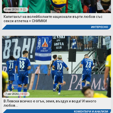
6 авг 2026 |
3
Капитанът на волейболните национали върти любов със
секси атлетка + СНИМКИ
ИНТЕРЕСНО
7 авг 2026 |
13
В Левски всичко е огън, земя, въздух и вода! И много
любов...
КОМЕНТАРИ И АНАЛИЗИ