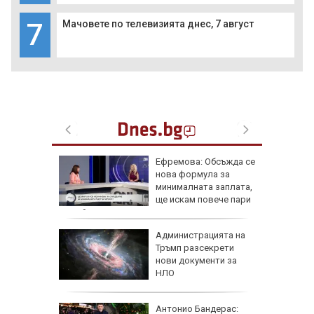
7
Мачовете по телевизията днес, 7 август
роматни
Ефремова: Обсъжда се
и
нова формула за
минималната заплата,
ще искам повече пари
за майките
 часа и
Администрацията на
евно:
Тръмп разсекрети
мрежата
нови документи за
НЛО
емова:
Антонио Бандерас: