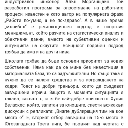
индустриален инженер Алън Морганщайн. Той
разработил програма за опростяване на работните
процеси, известен е като автор на популярната фраза
„Работи по-умно, а не по-здраво“. А в наше време
„мънибол“ е революционен подход в спортния
мениджмънт, който разчита на статистически анализ и
обективни данни, вместо на субективни оценки и
интуицията на скаутите. Всъщност подобен подход
трябва да има и на други нива.
Школата трябва да бъде основен приоритет за новия
собственик. Няма как да се мине без инвестиция в
материалната база, те са задължителни. Но също така е
нужно да се налеят средства и за изграждането на
кадри. Тоест на добри треньори, които да създават
завършени играчи. Защото в момента ситуацията е
такава, каквато е, и тя бе най-добре описана от Хулио
Веласкес, който, запитан за юношите, спести всякакви
дискусии с репликата: „Вижте дублиращия тим на кое
място е“. Е, вторият отбор завърши на 15-о място в
Югозападната Трета лига, бе първият над чертата с