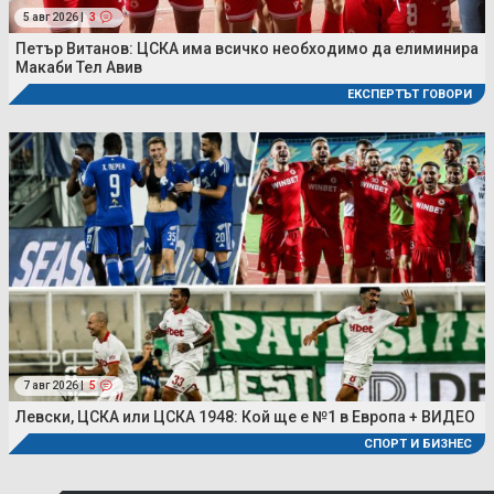
5 авг 2026 |
3
Петър Витанов: ЦСКА има всичко необходимо да елиминира
Макаби Тел Авив
ЕКСПЕРТЪТ ГОВОРИ
7 авг 2026 |
5
Левски, ЦСКА или ЦСКА 1948: Кой ще е №1 в Европа + ВИДЕО
СПОРТ И БИЗНЕС