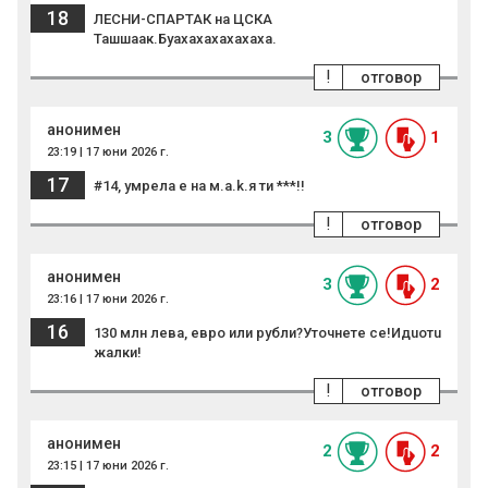
18
ЛЕСНИ-СПАРТАК на ЦСКА
Ташшаак.Буахахахахахаха.
!
отговор
анонимен
3
1
23:19 | 17 юни 2026 г.
17
#14, умрела е на м.a.k.я ти ***!!
!
отговор
анонимен
3
2
23:16 | 17 юни 2026 г.
16
130 млн лева, евро или рубли?Уточнете се!Идuoтu
жалки!
!
отговор
анонимен
2
2
23:15 | 17 юни 2026 г.