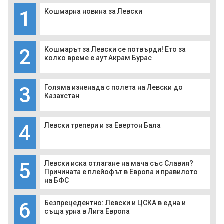
1
Кошмарна новина за Левски
2
Кошмарът за Левски се потвърди! Ето за
колко време е аут Акрам Бурас
3
Голяма изненада с полета на Левски до
Казахстан
4
Левски трепери и за Евертон Бала
5
Левски иска отлагане на мача със Славия?
Причината е плейофът в Европа и правилото
на БФС
6
Безпрецедентно: Левски и ЦСКА в една и
съща урна в Лига Европа