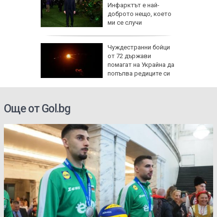
заплата
Инфарктът е най-
20 евро,
доброто нещо, което
ече
ми се случи
исия
Чуждестранни бойци
от 72 държави
помагат на Украйна да
попълва редиците си
Още от Gol.bg