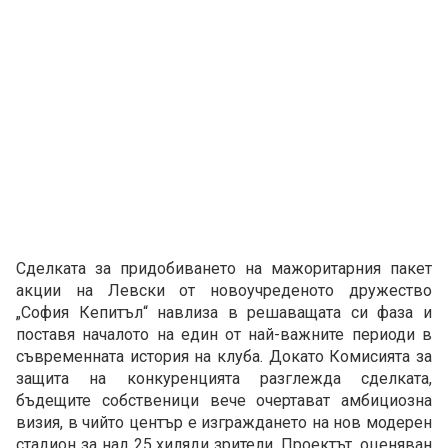
Сделката за придобиването на мажоритарния пакет
акции на Левски от новоучреденото дружество
„София Кепитъл“ навлиза в решаващата си фаза и
поставя началото на един от най-важните периоди в
съвременната история на клуба. Докато Комисията за
защита на конкуренцията разглежда сделката,
бъдещите собственици вече очертават амбициозна
визия, в чийто център е изграждането на нов модерен
стадион за над 25 хиляди зрители. Проектът, оценяван