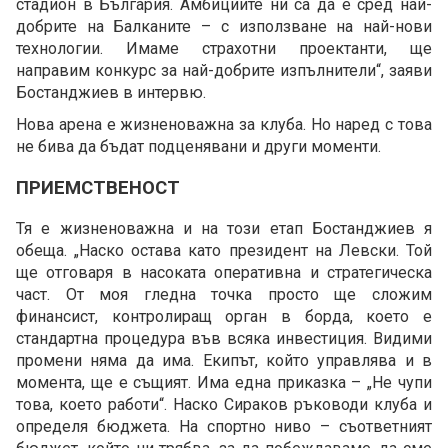
стадион в България. Амбициите ни са да е сред най-
добрите на Балканите – с използване на най-нови
технологии. Имаме страхотни проектанти, ще
направим конкурс за най-добрите изпълнители“, заяви
Бостанджиев в интервю.
Нова арена е жизненоважна за клуба. Но наред с това
не бива да бъдат подценявани и други моменти.
ПРИЕМСТВЕНОСТ
Тя е жизненоважна и на този етап Бостанджиев я
обеща. „Наско остава като президент на Левски. Той
ще отговаря в насоката оперативна и стратегическа
част. От моя гледна точка просто ще сложим
финансист, контролиращ орган в борда, което е
стандартна процедура във всяка инвестиция. Видими
промени няма да има. Екипът, който управлява и в
момента, ще е същият. Има една приказка – „Не чупи
това, което работи“. Наско Сираков ръководи клуба и
определя бюджета. На спортно ниво – съответният