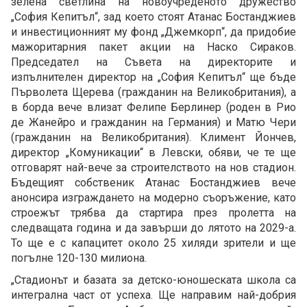
зелена светлина на новоучреденото дружество
„София Кепитъл“, зад което стоят Атанас Бостанджиев
и инвестиционният му фонд „Джемкорп“, да придобие
мажоритарния пакет акции на Наско Сираков.
Председател на Съвета на директорите и
изпълнителен директор на „София Кепитъл“ ще бъде
Първолета Щерева (гражданин на Великобритания), а
в борда вече влизат Фелипе Берлинер (роден в Рио
де Жанейро и гражданин на Германия) и Матю Чери
(гражданин на Великобритания). Климент Йончев,
директор „Комуникации“ в Левски, обяви, че те ще
отговарят най-вече за строителството на нов стадион.
Бъдещият собственик Атанас Бостанджиев вече
анонсира изграждането на модерно съоръжение, като
строежът трябва да стартира през пролетта на
следващата година и да завърши до лятото на 2029-а.
То ще е с капацитет около 25 хиляди зрители и ще
погълне 120-130 милиона.
„Стадионът и базата за детско-юношеската школа са
интегрална част от успеха. Ще направим най-добрия