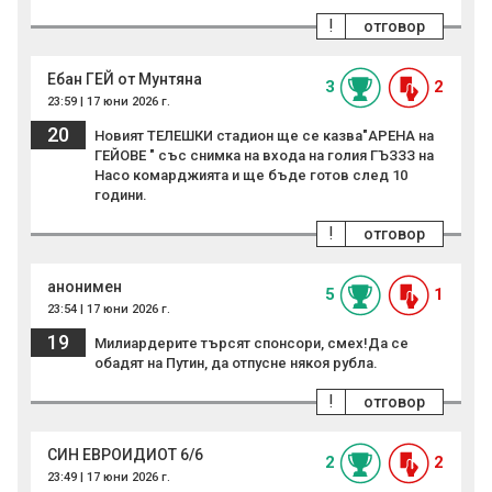
!
отговор
Ебан ГЕЙ от Мунтяна
3
2
23:59 | 17 юни 2026 г.
20
Новият ТЕЛЕШКИ стадион ще се казва"АРЕНА на
ГЕЙОВЕ " със снимка на входа на голия ГЪЗЗЗ на
Насо комарджията и ще бъде готов след 10
години.
!
отговор
анонимен
5
1
23:54 | 17 юни 2026 г.
19
Милиардерите търсят спонсори, смех!Да се
обадят на Путин, да отпусне някоя рубла.
!
отговор
СИН ЕВРОИДИОТ 6/6
2
2
23:49 | 17 юни 2026 г.