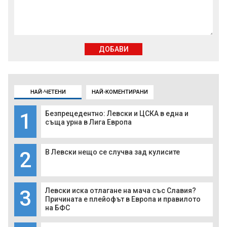
ДОБАВИ
НАЙ-ЧЕТЕНИ
НАЙ-КОМЕНТИРАНИ
1
Безпрецедентно: Левски и ЦСКА в една и
съща урна в Лига Европа
2
В Левски нещо се случва зад кулисите
3
Левски иска отлагане на мача със Славия?
Причината е плейофът в Европа и правилото
на БФС