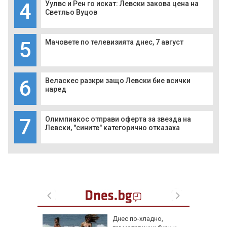
4
Уулвс и Рен го искат: Левски закова цена на
Светльо Вуцов
5
Мачовете по телевизията днес, 7 август
6
Веласкес разкри защо Левски бие всички
наред
7
Олимпиакос отправи оферта за звезда на
Левски, "сините" категорично отказаха
ник на 9
Днес по-хладно,