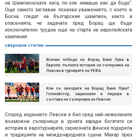
на Шампионската лига, по-зле нямаше как да бъде“.
Още самото заглавие показва уважението, с което в
Босна гледат на българския шампион, както и
опасенията, че задачата пред Борац ще бъде
изключително трудна още на старта на европейската
кампания.
свързани статии
Всички победи на Борац Баня Лука в
Европа: пълната история на съперника на
Левски в турнирите на УЕФА
Кои са звездите на Борац Баня Лука?
Голмайстор, национали и лидери в
състава на съперника на Левски
Според изданието Левски е бил сред най-нежеланите
възможни съперници в урната заради богатата си
история в евротурнирите, сериозната фенска подкрепа
и традициите на международната сцена. Макар през