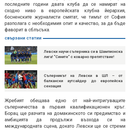
последните години двата клуба да се намират на
сходно ниво в европейската клубна йерархия,
босненските журналисти смятат, че тимът от София
разполага с необходимия опит и качество, за да бъде
фаворит в сблъсъка.
свързани статии
Левски научи съперника си в Шампионска
лига! "Сините" с коварно препятствие!
Съперникът на Левски в ШЛ – от
балкански аутсайдер до европейска
сензация
Жребият обещава едно от най-интригуващите
съперничества в първия квалификационен кръг.
Борац ще разчита на домакинското си предимство и
амбицията да продължи възхода си на
международната сцена, докато Левски ще се стреми