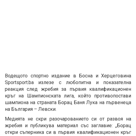
Водещото спортно издание в Босна и Херцеговина
Sportsport.ba излезе с любопитна и показателна
реакция след жребия за първия квалификационен
кръг на Шампионската лига, който противопостави
шампиона на страната Борац Баня Лука на първенеца
на България – Левски.
Медията не скри разочарованието си от развоя на
жребия и публикува материал със заглавие: „Борац
откри съперника си в първия квалификационен кръг