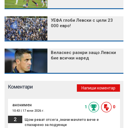
УЕФА глоби Левски с цели 23
000 евро!
Веласкес разкри защо Левски
бие всички наред
Коментари
Напиши коментар
анонимен
1
0
10:43 | 17 юни 2026 г.
2
Щом реват отсега ,значи мачлето вече е
спазарено за подуенци