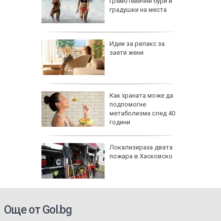
ии и
гръмотевични бури и
градушки на места
езопасно
Идеи за релакс за
рлеж
заети жени
равим,
Как храната може да
ичната
подпомогне
жбина
метаболизма след 40
години
артофи
Локализираха двата
кашкавал
пожара в Хасковско
Още от Gol.bg