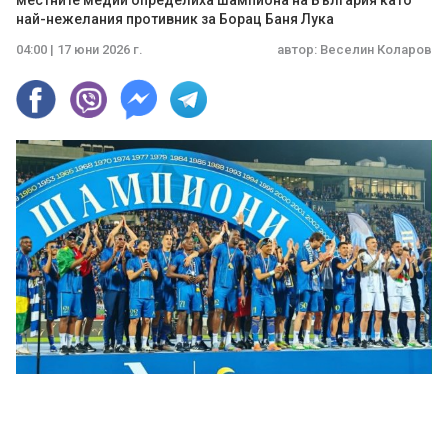
местните медии определиха шампиона на България като
най-нежелания противник за Борац Баня Лука
04:00 | 17 юни 2026 г.
автор:
Веселин Коларов