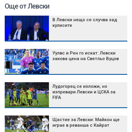
Още от Левски
В Левски нещо се случва зад
кулисите
Уулвс и Рен го искат: Левски
закова цена на Светльо Вуцов
Лудогорец се изложи, но
изпревари Левски и ЦСКА за
FIFA
Щастие за Левски: Майкон ще
играе в реванша с Кайрат