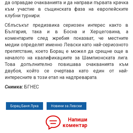
да оправдае очакванията и да направи първата крачка
към участие в същинската фаза на европейските
клубни турнири.
Сблъсъкът предизвика сериозен интерес както в
България, така и в Босна и Херцеговина, а
коментарите след жребия показват, че местните
медии определят именно Левски като най-сериозното
препятствие, което Борац е можел да срещне още в
началото на квалификациите за Шампионската лига.
Това допълнително повишава очакванията към
двубоя, който се очертава като един от най-
интересните в този етап на надпреварата.
Снимка:
БГНЕС
Борац Баня Лука
Новини за Левски
Напиши
коментар