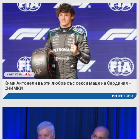
7 авг 2026 |
4
Кими Антонели върти любов със секси маце на Сардиния +
СНИМКИ
ИНТЕРЕСНО