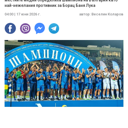
местните медии определиха шампиона на България като
най-нежелания противник за Борац Баня Лука
04:00 | 17 юни 2026 г.
автор:
Веселин Коларов