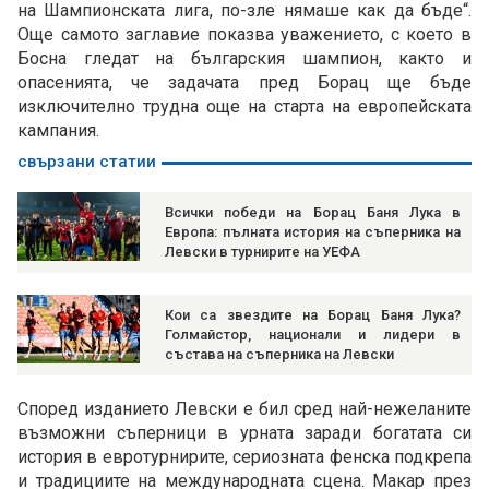
на Шампионската лига, по-зле нямаше как да бъде“.
Още самото заглавие показва уважението, с което в
Босна гледат на българския шампион, както и
опасенията, че задачата пред Борац ще бъде
изключително трудна още на старта на европейската
кампания.
свързани статии
Всички победи на Борац Баня Лука в
Европа: пълната история на съперника на
Левски в турнирите на УЕФА
Кои са звездите на Борац Баня Лука?
Голмайстор, национали и лидери в
състава на съперника на Левски
Според изданието Левски е бил сред най-нежеланите
възможни съперници в урната заради богатата си
история в евротурнирите, сериозната фенска подкрепа
и традициите на международната сцена. Макар през