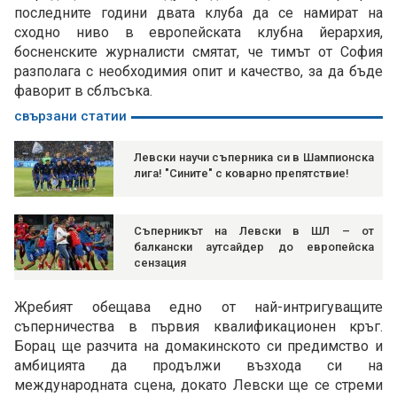
последните години двата клуба да се намират на
сходно ниво в европейската клубна йерархия,
босненските журналисти смятат, че тимът от София
разполага с необходимия опит и качество, за да бъде
фаворит в сблъсъка.
свързани статии
Левски научи съперника си в Шампионска
лига! "Сините" с коварно препятствие!
Съперникът на Левски в ШЛ – от
балкански аутсайдер до европейска
сензация
Жребият обещава едно от най-интригуващите
съперничества в първия квалификационен кръг.
Борац ще разчита на домакинското си предимство и
амбицията да продължи възхода си на
международната сцена, докато Левски ще се стреми