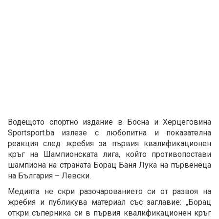
Водещото спортно издание в Босна и Херцеговина
Sportsport.ba излезе с любопитна и показателна
реакция след жребия за първия квалификационен
кръг на Шампионската лига, който противопостави
шампиона на страната Борац Баня Лука на първенеца
на България – Левски.
Медията не скри разочарованието си от развоя на
жребия и публикува материал със заглавие: „Борац
откри съперника си в първия квалификационен кръг