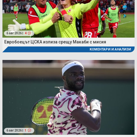
6 авг 2026 |
4
Евробоецът ЦСКА излиза срещу Макаби с мисия
КОМЕНТАРИ И АНАЛИЗИ
6 авг 2026 |
1