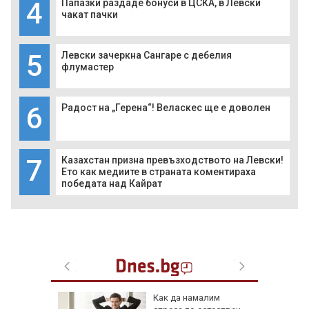
4
Папазки раздаде бонуси в ЦСКА, в Левски
чакат пачки
5
Левски зачеркна Сангаре с дебелия
флумастер
6
Радост на „Герена“! Веласкес ще е доволен
7
Казахстан призна превъзходството на Левски!
Ето как медиите в страната коментираха
победата над Кайрат
ов албум
Как да намалим