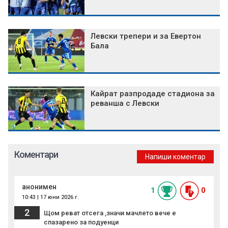
Левски трепери и за Евертон
Бала
Кайрат разпродаде стадиона за
реванша с Левски
Коментари
Напиши коментар
анонимен
1
0
10:43 | 17 юни 2026 г.
2
Щом реват отсега ,значи мачлето вече е
спазарено за подуенци