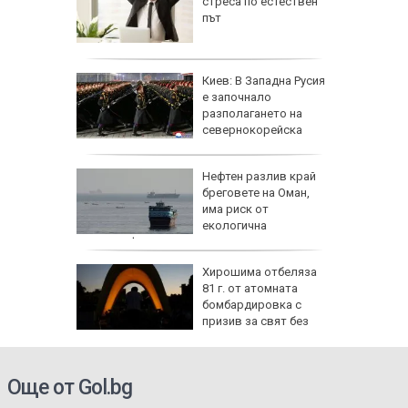
 години
стреса по естествен
път
 се
Киев: В Западна Русия
ва с
е започнало
пове,
разполагането на
ро ще
севернокорейска
ракетна част
ме два
Нефтен разлив край
ивилни са
бреговете на Оман,
рска
има риск от
екологична
катастрофа
ави най-
Хирошима отбеляза
ръщане
81 г. от атомната
6 г.,
бомбардировка с
лог
призив за свят без
ядрени оръжия
Още от Gol.bg