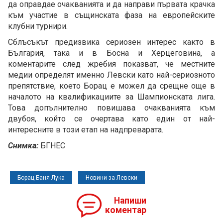
да оправдае очакванията и да направи първата крачка
към участие в същинската фаза на европейските
клубни турнири.
Сблъсъкът предизвика сериозен интерес както в
България, така и в Босна и Херцеговина, а
коментарите след жребия показват, че местните
медии определят именно Левски като най-сериозното
препятствие, което Борац е можел да срещне още в
началото на квалификациите за Шампионската лига.
Това допълнително повишава очакванията към
двубоя, който се очертава като един от най-
интересните в този етап на надпреварата.
Снимка:
БГНЕС
Борац Баня Лука
Новини за Левски
Напиши
коментар