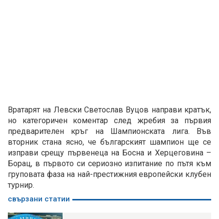
Вратарят на Левски Светослав Вуцов направи кратък,
но категоричен коментар след жребия за първия
предварителен кръг на Шампионската лига. Във
вторник стана ясно, че българският шампион ще се
изправи срещу първенеца на Босна и Херцеговина –
Борац, в първото си сериозно изпитание по пътя към
груповата фаза на най-престижния европейски клубен
турнир.
свързани статии