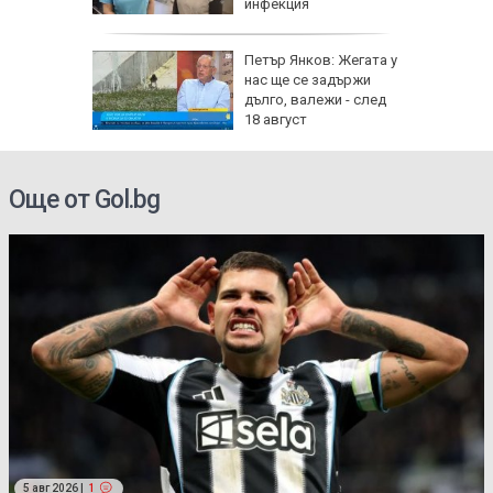
инфекция
рху
Петър Янков: Жегата у
ове и
нас ще се задържи
бъде
дълго, валежи - след
ктика,
18 август
Още от Gol.bg
5 авг 2026 |
1