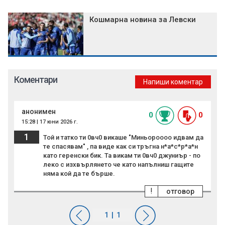
Кошмарна новина за Левски
Коментари
Напиши коментар
анонимен
0
0
15:28 | 17 юни 2026 г.
1
Той и татко ти 0вч0 викаше "Миньороооо идвам да
те спасявам" , па виде как си тръгна н*а*с*р*а*н
като геренски бик. Та викам ти 0вч0 джуниър - по
леко с изхвърлянето че като напълниш гащите
няма кой да те бърше.
!
отговор