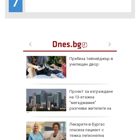
7
доц.
Пребиха тийнейджър в
езценни
училищен двор
 оцелеем
 на съд
Проект за изграждане
нето на
на 13-етажна
за
"мегаджамия"
разгневи жителите на
Лондон
 Пучини
Лекарите в Бургас
бликата
спасиха пациент с
лощада"
тежка легионелна