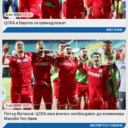
5 авг 2026 |
12
ЦСКА и Европа си принадлежат
ФЕН ЗОНА
5 авг 2026 |
2
Петър Витанов: ЦСКА има всичко необходимо да елиминира
Макаби Тел Авив
ЕКСПЕРТЪТ ГОВОРИ