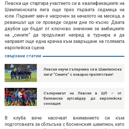
Левски ще стартира участието си в квалификациите на
Шампионската лига още през първата седмица на
юли. Първият мач е насрочен за началото на месеца, а
реваншът ще се проведе седем дни по-късно. Двата
двубоя ще бъдат от ключово значение за амбициите
на „сините“ да продължат напред в турнира и да
направят още една крачка към завръщане на голямата
европейска сцена.
свързани статии
Левски научи съперника си в Шампионска
лига! "Сините" с коварно препятствие!
Съперникът на Левски в ШЛ – от
балкански аутсайдер до европейска
сензация
В клуба вече насочват вниманието си към
подготовката за сблъсъка с босненския шампион, като