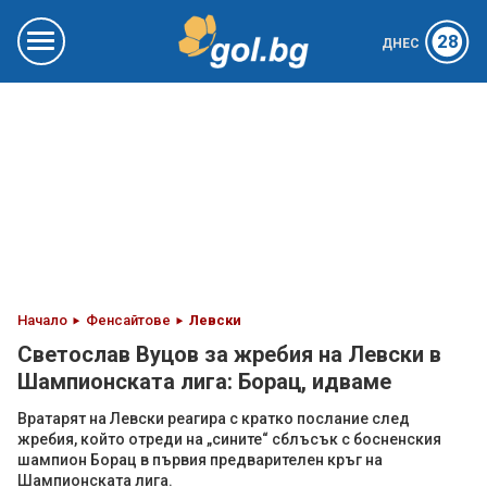
28
ДНЕС
Начало
Фенсайтове
Левски
Светослав Вуцов за жребия на Левски в
Шампионската лига: Борац, идваме
Вратарят на Левски реагира с кратко послание след
жребия, който отреди на „сините“ сблъсък с босненския
шампион Борац в първия предварителен кръг на
Шампионската лига.