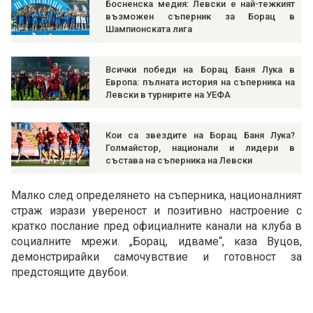
Босненска медия: Левски е най-тежкият
възможен съперник за Борац в
Шампионската лига
Всички победи на Борац Баня Лука в
Европа: пълната история на съперника на
Левски в турнирите на УЕФА
Кои са звездите на Борац Баня Лука?
Голмайстор, национали и лидери в
състава на съперника на Левски
Малко след определянето на съперника, националният
страж изрази увереност и позитивно настроение с
кратко послание пред официалните канали на клуба в
социалните мрежи. „Борац, идваме“, каза Вуцов,
демонстрирайки самочувствие и готовност за
предстоящите двубои.