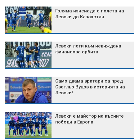
Голяма изненада с полета на
Левски до Казахстан
Левски лети към невиждана
финансова орбита
Само двама вратари са пред
Светльо Вуцов в историята на
Левски!
Левски е майстор на късните
победи в Европа