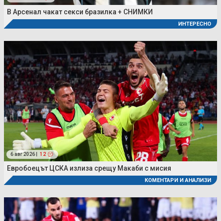
В Арсенал чакат секси бразилка + СНИМКИ
ИНТЕРЕСНО
6 авг 2026 |
12
Евробоецът ЦСКА излиза срещу Макаби с мисия
КОМЕНТАРИ И АНАЛИЗИ