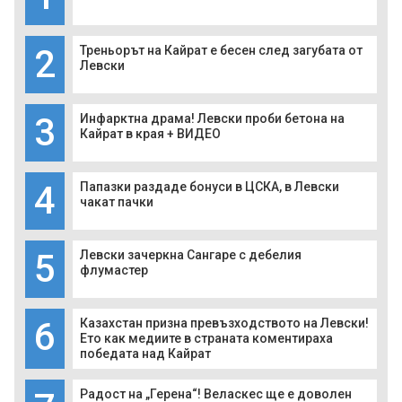
2
Треньорът на Кайрат е бесен след загубата от
Левски
3
Инфарктна драма! Левски проби бетона на
Кайрат в края + ВИДЕО
4
Папазки раздаде бонуси в ЦСКА, в Левски
чакат пачки
5
Левски зачеркна Сангаре с дебелия
флумастер
6
Казахстан призна превъзходството на Левски!
Ето как медиите в страната коментираха
победата над Кайрат
Радост на „Герена“! Веласкес ще е доволен