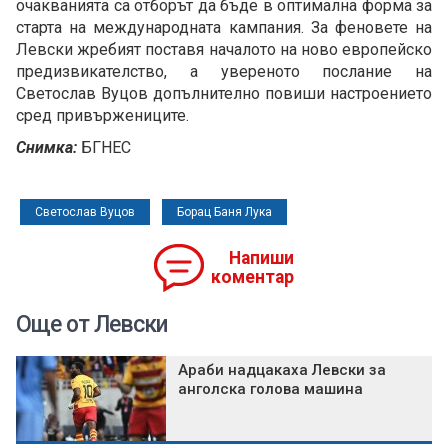
очакванията са отборът да бъде в оптимална форма за
старта на международната кампания. За феновете на
Левски жребият поставя началото на ново европейско
предизвикателство, а увереното послание на
Светослав Вуцов допълнително повиши настроението
сред привържениците.
Снимка:
БГНЕС
Светослав Вуцов
Борац Баня Лука
Напиши
коментар
Още от Левски
Араби надцакаха Левски за
анголска голова машина