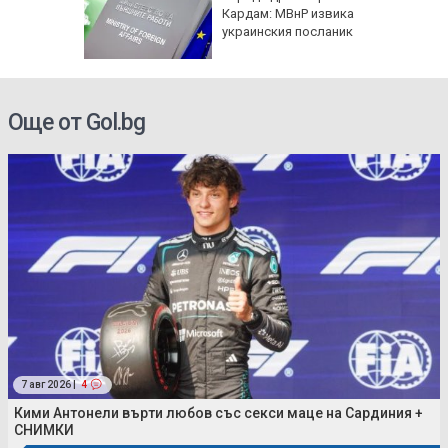
имптоми
Кардам: МВнР извика
украинския посланик
е
Още от Gol.bg
7 авг 2026 |
4
Кими Антонели върти любов със секси маце на Сардиния +
СНИМКИ