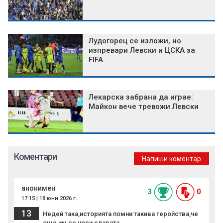
Лудогорец се изложи, но
изпревари Левски и ЦСКА за
FIFA
Лекарска забрана да играе:
Майкон вече тревожи Левски
Коментари
Напиши коментар
анонимен
3
0
17:15 | 18 юни 2026 г.
13
Недей така,историята помни такива геройства,че
още им се носи славата.....