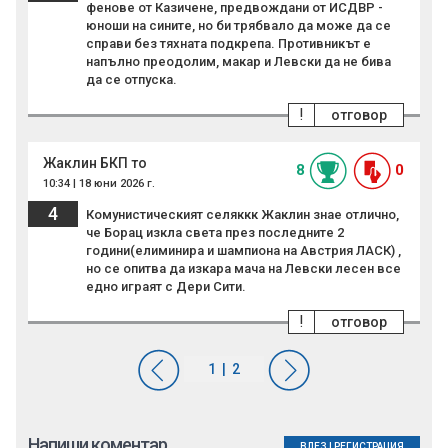
фенове от Казичене, предвождани от ИСДВР -
юноши на сините, но би трябвало да може да се
справи без тяхната подкрепа. Противникът е
напълно преодолим, макар и Левски да не бива
да се отпуска.
!
отговор
Жаклин БКП то
8
0
10:34 | 18 юни 2026 г.
4
Комунистическият селяккк Жаклин знае отлично,
че Борац изкла света през последните 2
години(елиминира и шампиона на Австрия ЛАСК) ,
но се опитва да изкара мача на Левски лесен все
едно играят с Дери Сити.
!
отговор
Напиши коментар
ВЛЕЗ
|
РЕГИСТРАЦИЯ