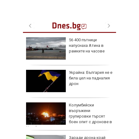
56 400 пътници
напуснаха Атина в
иалните
рамките на часове
ират
че
Украйна: България не е
е
била цел на падналия
он към
дрон
и чичо
Колумбийски
ол в
въоръжени
дско
групировки търсят
боен опит с дронове в
Украйна
арва
Заради дрона край