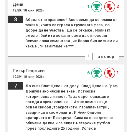
Дени
1
2
12:50 | 18 юни 2026 г.
8
Абсолютно правилно ! Ако вземе да се плаши от
такива , които са играли в груповата фаза , по
добре да не участва . Да се откаже . Излизат
смело , бой и ги оставят сами да си говорят .
Всички лоши коментари , че Борац бил не знам си
какъв , ги замитаме на *** .
!
отговор
Петър Георгиев
6
1
12:39 | 18 юни 2026 г.
7
До ония Влат Цепеш от долу . Влад Цепеш е Граф
Дракула ако някой не знае . Истинска
историческа личност . Та за евро говяждите
походи и приключения .... Аз не помня нищо
освен скиори , тракротисти , парапланестри ,
заварчици и космонавти . И Ники бидоня
вратарчето от Ливърпул . Сина на ония дето не
обичаше да пие и съсипа Българския футбол
порез последните 25 години . Успех в