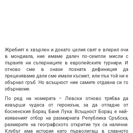
Жребият е хвърлен и докато целия свят е вперил очи
в мондиала, ние имаме далеч по-семпли мисли с
първите ни съперниците в европейските турнири. И
отново сме в онази позната дефиниция да
преценяваме дали сме имали късмет, или пък той ни е
oбърнал гръб. Но всъщност ние самите отдавна си го
обърнахме.
По ред на номерата – Левски отново трябва да
извърши чудеса от героизъм, за да отпадне от
босненския Борац Баня Лука. Всъщност Борац е най-
изявеният отбор на размирната Република Сръбска,
размерите на географското откритие тук са налични.
Клубът има история като първолигаш в славното