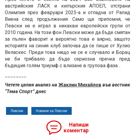
австрийския ЛАСК и кипърския АПОЕЛ, отстрани
Олимпия през февруари 2025-а и отпадна от Рапид
Виена след продължения. Само ще припомня, че
Левски не е играл в никакви европейски групи от
2010 година. На този фон Левски може да бъде смятан
за пълен фаворит и вероятно това е вярно, защото
историята на синия клуб започва да се пише от Хулио
Веласкес. Преди това нищо не се е случвало и Борац
не би трябвало да бъде сериозна пречка пред
бъдещия голям триумф с влизане в групова фаза…
________
Четете целия анализ на
Жаклин Михайлов
във вестник
“Тема Спорт” днес
Левски
Новини за Левски
Напиши
коментар