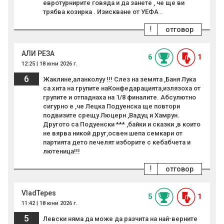
евротурнирите говяда и да занете , че ще ви
трябва козирка . Изискване от УЕФА .
!
отговор
АЛИ РЕЗА
6
1
12:25 | 18 юни 2026 г.
6
Жаклине,аланколуу !!! Слез на земята ,Баня Лука
са хита на групите наКонфедарацията,излязоха от
групите и отпаднаха на 1/8 финалите. Абсулютно
сигурно е ,че Лецка Подуенска ще повтори
подвизите срещу Люцерн ,Вадуц и Хамрун.
Другото са Подуенски *** ,байки и сказки ,в които
не вярва никой друг,освен шепа семкари от
партията дето печелят изборите с кебабчета и
лютеница!!!
!
отговор
VladTepes
5
1
11:42 | 18 юни 2026 г.
5
Левски няма да може да разчита на най-верните