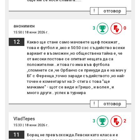
!
отговор
анонимен
3
0
15:50 | 18 юни 2026 г.
12
Какво ще стане само мачовете щеф покажат ,
това е футбол и ,ако е 50:50 сэс съдийство всеки
вариант е възможен ,но обществена тайна е, че
от високи постове се опитват нещата да са
положителни ..и това го има във футбола
,спомнете си ,че Орбанчо се принуди да е на мач у
БГ с Ференца ,точно заради съдийството ,но най-
точен е коментарът на 3- стига с това "ще
мачкаме" - щот се виде и Гришо , и волея , и
много други ..успех в турнира
!
отговор
VladTepes
3
2
15:33 | 18 юни 2026 г.
11
Борац не превъзхожда Левски като класа и е