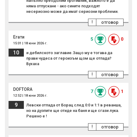
напълно преодолим противник, важното е да
няма отпускане - ако сините подходят
несериозно може да имат сериозни проблеми.
!
отговор
Егати
5
0
15:01 | 18 юни 2026 г.
10
и дебилското заглавие.Защо му е тогава да
прави чудеса от героизъм щом ще отпада?
Бухаха
!
отговор
DOFTORA
7
1
12:52 | 18 юни 2026 г.
9
Левски отпада от Борац след 0:0 и 1:1 в реванша,
но на дузпите ще отиде на баня и ще сгази лука.
Решено е !
!
отговор