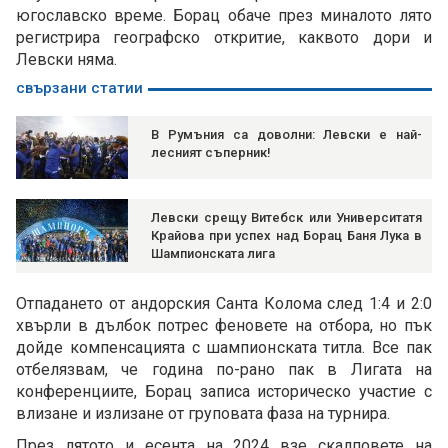
югославско време. Борац обаче през миналото лято
регистрира географско откритие, каквото дори и
Левски няма.
свързани статии
В Румъния са доволни: Левски е най-
лесният съперник!
Левски срещу Витебск или Университатя
Крайова при успех над Борац Баня Лука в
Шампионската лига
Отпадането от андорския Санта Колома след 1:4 и 2:0
хвърли в дълбок потрес феновете на отбора, но пък
дойде компенсацията с шампионската титла. Все пак
отбелязвам, че година по-рано пак в Лигата на
конференциите, Борац записа историческо участие с
влизане и излизане от груповата фаза на турнира.
През лятото и есента на 2024 взе скалповете на