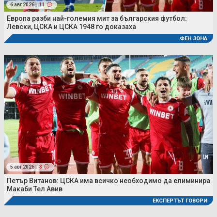
6 авг 2026 |
11
Европа разби най-големия мит за българския футбол:
Левски, ЦСКА и ЦСКА 1948 го доказаха
ФЕН ЗОНА
5 авг 2026 |
3
Петър Витанов: ЦСКА има всичко необходимо да елиминира
Макаби Тел Авив
ЕКСПЕРТЪТ ГОВОРИ