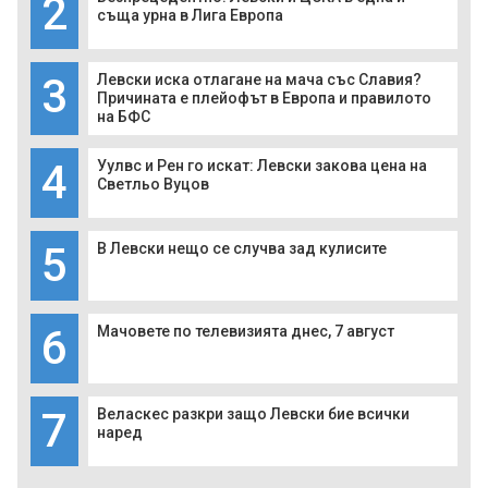
2
съща урна в Лига Европа
3
Левски иска отлагане на мача със Славия?
Причината е плейофът в Европа и правилото
на БФС
4
Уулвс и Рен го искат: Левски закова цена на
Светльо Вуцов
5
В Левски нещо се случва зад кулисите
6
Мачовете по телевизията днес, 7 август
7
Веласкес разкри защо Левски бие всички
наред