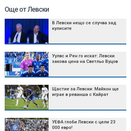
Още от Левски
В Левски нещо се случва зад
кулисите
Уулвс и Рен го искат: Левски
закова цена на Светльо Вуцов
Щастие за Левски: Майкон ще
играе в реванша с Кайрат
УЕФА глоби Левски с цели 23
000 евро!