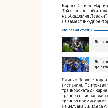
Карлос Санчес Мартин
Той започва работа з
на „Академия Левски“ 
на заместник-директор
свързани статии
Левски
Левски
да отп
Емилио Ларас е роден 
(Испания). Притежава 
треньорската си карие
треньор на испанския 
треньор преминава изц
на „Илуека“, „Ендеса А