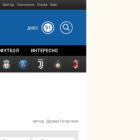
Start.bg
Chernomore
Posoka
Boec
51
ДНЕС
 ФУТБОЛ
ИНТЕРЕСНО
автор:
Друми Георгиев