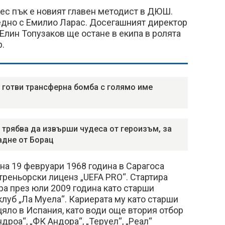
ес пък е новият главен методист в ДЮШ.
аедно с Емилио Ларас. Досегашният директор
Елин Топузаков ще остане в екипа в ролята
.
 готви трансферна бомба с голямо име
 трябва да извърши чудеса от героизъм, за
адне от Борац
на 19 февруари 1968 година в Сарагоса
треньорски лиценз „UEFA PRO“. Стартира
ра през юли 2009 година като старши
клуб „Ла Муела“. Кариерата му като старши
яло в Испания, като води още втория отбор
ндроа“, „ФК Андора“, „Теруел“, „Реал“