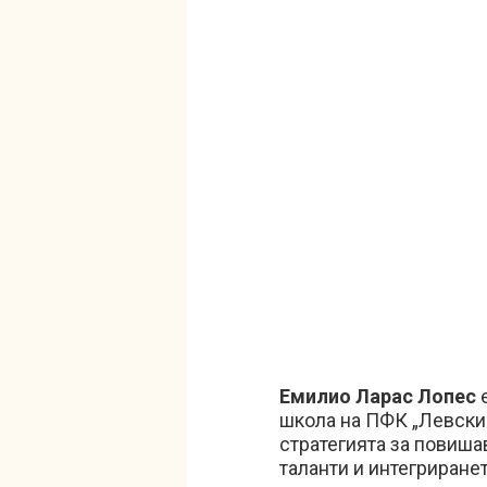
Емилио Ларас Лопес
е
школа на ПФК „Левски“
стратегията за повиша
таланти и интегриране