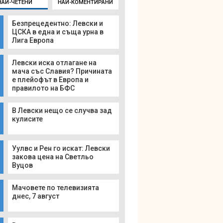
НАЙ-ЧЕТЕНИ
НАЙ-КОМЕНТИРАНИ
Безпрецедентно: Левски и
ЦСКА в една и съща урна в
Лига Европа
Левски иска отлагане на
мача със Славия? Причината
е плейофът в Европа и
правилото на БФС
В Левски нещо се случва зад
кулисите
Уулвс и Рен го искат: Левски
закова цена на Светльо
Вуцов
Мачовете по телевизията
днес, 7 август