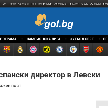
r
Gol
Tialoto
Az-jenata
Puls
Teenproblem
Automedia
Imoti.net
Rabota
Az-deteto
Blog
ПРОГРАМА
ШАМПИОНСКА ЛИГА
ФУТБОЛ СВЯТ
БГ
пански директор в Левски
важен пост