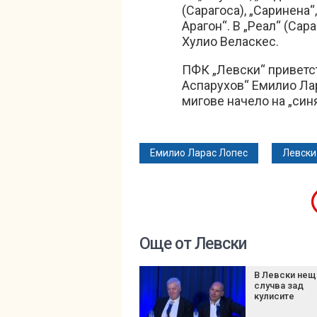
(Сарагоса), „Саринена“
Арагон“. В „Реал“ (Сар
Хулио Веласкес.
ПФК „Левски“ приветст
Аспарухов“ Емилио Ла
мигове начело на „син
Емилио Ларас Лопес
Левски
Още от Левски
В Левски нещ
случва зад
кулисите