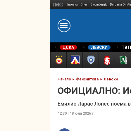
Investor
Dnes
Bloombergtv
Bulgaria On Ai
Megavselena.bg
ЦСКА
ЛЕВСКИ
ТВ 
Начало
Фенсайтове
Левски
ОФИЦИАЛНО: Ис
Емилио Ларас Лопес поема 
12:30 | 18 юни 2026 г.