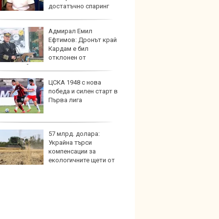
достатъчно спаринг
ьори
Адмирал Емил
Този н
Ефтимов: Дронът край
може 
Кардам е бил
Европ
отклонен от
ронна война
ЦСКА 1948 с нова
Домаш
победа и силен старт в
губи о
Първа лига
стена
зареж
57 млрд. долара:
Кой гу
Украйна търси
нашес
компенсации за
китай
екологичните щети от
та