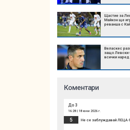
Щастие за Ле
Майкон ще иг
реванша с Ка
Веласкес раз
защо Левски 
всички наред
Коментари
До 3
16:28 | 18 юни 2026 г.
5
Не се заблуждавай ЛЕЦА