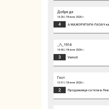
Добре де
16:26 | 18 юни 2026 г.
4
А МАЖОРИТАРА-ПАЗАЧ като
_/\_1914
16:06 | 18 юни 2026 г.
3
VamoS
Гост
13:31 | 18 юни 2026 г.
2
Продажници са тези в Левс