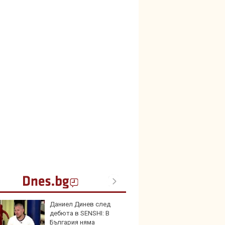
Даниел Динев след
В Кит
дебюта в SENSHI: В
забра
България няма
автом