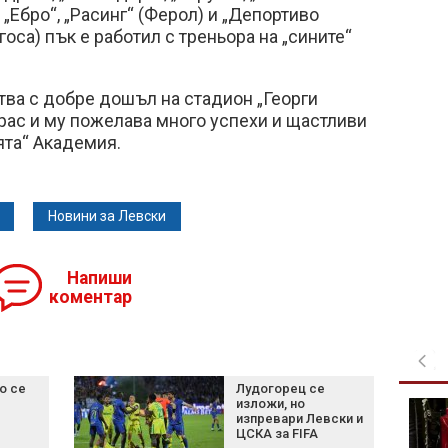
, „Ебро“, „Расинг“ (Ферол) и „Депортиво
агоса) пък е работил с треньора на „сините“
ва с добре дошъл на стадион „Георги
рас и му пожелава много успехи и щастливи
ята“ Академия.
Новини за Левски
Напиши
коментар
о се
Лудогорец се
изложи, но
Топлинен удар: Как да
изпревари Левски и
разпознаем опасните
ЦСКА за FIFA
симптоми