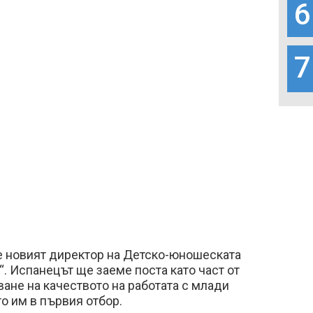
6
7
 новият директор на Детско-юношеската
. Испанецът ще заеме поста като част от
ване на качеството на работата с млади
то им в първия отбор.