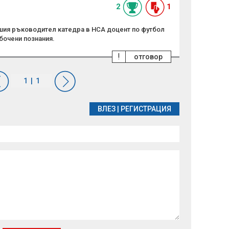
2
1
шия ръководител катедра в НСА доцент по футбол
бочени познания.
!
отговор
ВЛЕЗ
|
РЕГИСТРАЦИЯ