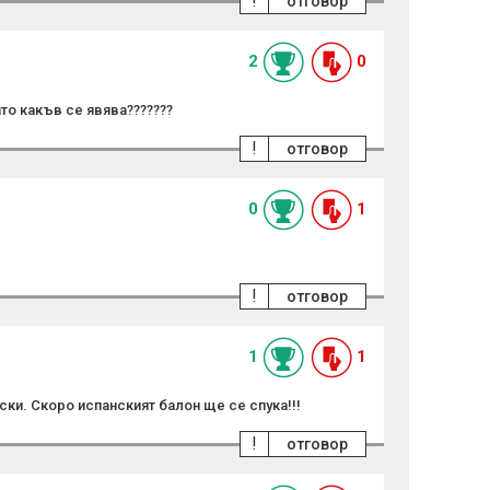
!
отговор
2
0
 какъв се явява???????
!
отговор
0
1
!
отговор
1
1
ки. Скоро испанският балон ще се спука!!!
!
отговор