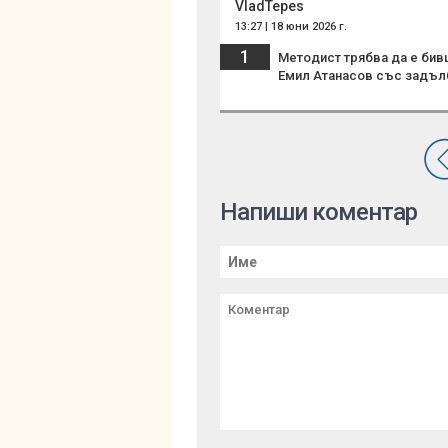
VladTepes
13:27 | 18 юни 2026 г.
1
Методист трябва да е бив
Емил Атанасов със задъл
Напиши коментар